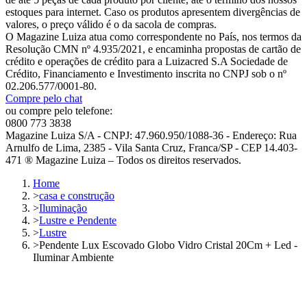
estoques para internet. Caso os produtos apresentem divergências de
valores, o preço válido é o da sacola de compras.
O Magazine Luiza atua como correspondente no País, nos termos da
Resolução CMN nº 4.935/2021, e encaminha propostas de cartão de
crédito e operações de crédito para a Luizacred S.A Sociedade de
Crédito, Financiamento e Investimento inscrita no CNPJ sob o nº
02.206.577/0001-80.
Compre pelo chat
ou compre pelo telefone:
0800 773 3838
Magazine Luiza S/A - CNPJ: 47.960.950/1088-36 - Endereço: Rua
Arnulfo de Lima, 2385 - Vila Santa Cruz, Franca/SP - CEP 14.403-
471 ® Magazine Luiza – Todos os direitos reservados.
Home
>
casa e construção
>
Iluminação
>
Lustre e Pendente
>
Lustre
>
Pendente Lux Escovado Globo Vidro Cristal 20Cm + Led -
Iluminar Ambiente