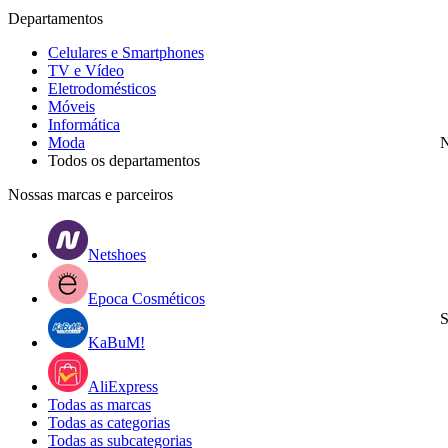
Departamentos
Celulares e Smartphones
TV e Vídeo
Eletrodomésticos
Móveis
Informática
Moda
N
Todos os departamentos
Nossas marcas e parceiros
Netshoes
Epoca Cosméticos
S
KaBuM!
AliExpress
Todas as marcas
Todas as categorias
Todas as subcategorias