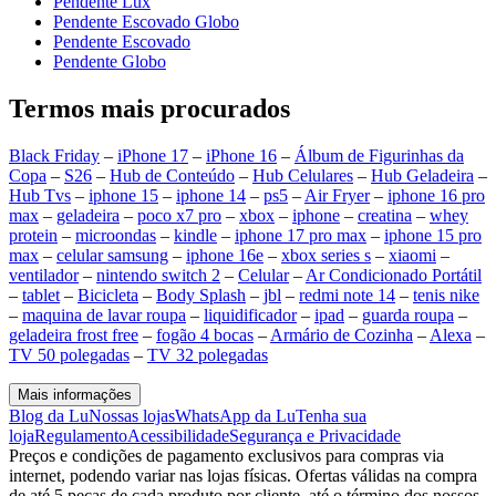
Pendente Lux
Pendente Escovado Globo
Pendente Escovado
Pendente Globo
Termos mais procurados
Black Friday
–
iPhone 17
–
iPhone 16
–
Álbum de Figurinhas da
Copa
–
S26
–
Hub de Conteúdo
–
Hub Celulares
–
Hub Geladeira
–
Hub Tvs
–
iphone 15
–
iphone 14
–
ps5
–
Air Fryer
–
iphone 16 pro
max
–
geladeira
–
poco x7 pro
–
xbox
–
iphone
–
creatina
–
whey
protein
–
microondas
–
kindle
–
iphone 17 pro max
–
iphone 15 pro
max
–
celular samsung
–
iphone 16e
–
xbox series s
–
xiaomi
–
ventilador
–
nintendo switch 2
–
Celular
–
Ar Condicionado Portátil
–
tablet
–
Bicicleta
–
Body Splash
–
jbl
–
redmi note 14
–
tenis nike
–
maquina de lavar roupa
–
liquidificador
–
ipad
–
guarda roupa
–
geladeira frost free
–
fogão 4 bocas
–
Armário de Cozinha
–
Alexa
–
TV 50 polegadas
–
TV 32 polegadas
Mais informações
Blog da Lu
Nossas lojas
WhatsApp da Lu
Tenha sua
loja
Regulamento
Acessibilidade
Segurança e Privacidade
Preços e condições de pagamento exclusivos para compras via
internet, podendo variar nas lojas físicas. Ofertas válidas na compra
de até 5 peças de cada produto por cliente, até o término dos nossos