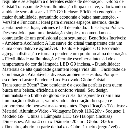
requinte e se adaptam a diferentes estilos de decoração. - Globo de
Cristal Transparente 20cm: Iluminação limpa e suave, valorizando o
ambiente sem ofuscar. - LED G9 Incluso: Eficiência energética e
maior durabilidade, garantindo economia e baixa manutenção. -
Versátil e Funcional: Ideal para diversos espaços internos, desde
apartamentos a lojas, vitrines e hall de entrada. - Instalação Prática:
Desenvolvida para uma instalação simples, recomendamos a
contratação de um profissional para segurança. Benefícios Incríveis:
- Ambiente Acolhedor: A luz suave do cristal transparente cria um
clima convidativo e agradável. - Estilo e Elegância: O Escovado
agrega sofisticação e torna o pendente um ponto focal na decoração.
- Flexibilidade na Iluminação: Permite escolher a intensidade e
temperatura do cor da lâmpada LED G9 inclusa. - Durabilidade:
Materiais de alta qualidade garantem longa vida útil. - Facilidade de
Combinação: Adaptável a diversos ambientes e estilos. Por que
escolher o Lustre Pendente Lux Escovado Globo Cristal
Transparente 20cm? Este pendente é a escolha perfeita para quem
busca unir beleza, eficiência e conforto visual. Seu design
minimalista e o brilho do globo de cristal transparente criam uma
iluminação sofisticada, valorizando a decoração do espaço e
proporcionando bem-estar aos ocupantes. Especificações Técnicas: -
Material: Alumínio/Vidro - Voltagem: Bivolt 110/220v - Soquete: 1
Modelo G9 - Utiliza 1 Lâmpada LED G9 Halopin (Inclusa) -
Dimensões: Altura 45 cm x Diâmetro 20 cm - Globo: Ø20cm
diâmentro, aberto na parte de baixo - Cabo: 1 metro (regulável) -