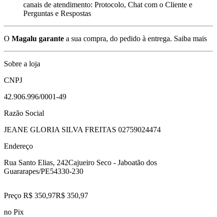
canais de atendimento: Protocolo, Chat com o Cliente e
Perguntas e Respostas
O
Magalu garante
a sua compra, do pedido à entrega.
Saiba mais
Sobre a loja
CNPJ
42.906.996/0001-49
Razão Social
JEANE GLORIA SILVA FREITAS 02759024474
Endereço
Rua Santo Elias, 242
Cajueiro Seco - Jaboatão dos
Guararapes/PE
54330-230
Preço R$ 350,97
R$
350
,
97
no Pix