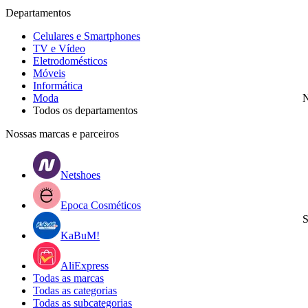
Departamentos
Celulares e Smartphones
TV e Vídeo
Eletrodomésticos
Móveis
Informática
Moda
N
Todos os departamentos
Nossas marcas e parceiros
Netshoes
Epoca Cosméticos
S
KaBuM!
AliExpress
Todas as marcas
Todas as categorias
Todas as subcategorias