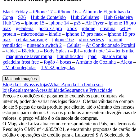
Black Friday
–
iPhone 17
–
iPhone 16
–
Álbum de Figurinhas da
Copa
–
S26
–
Hub de Conteúdo
–
Hub Celulares
–
Hub Geladeira
–
Hub Tvs
–
iphone 15
–
iphone 14
–
ps5
–
Air Fryer
–
iphone 16 pro
max
–
geladeira
–
poco x7 pro
–
xbox
–
iphone
–
creatina
–
whey
protein
–
microondas
–
kindle
–
iphone 17 pro max
–
iphone 15 pro
max
–
celular samsung
–
iphone 16e
–
xbox series s
–
xiaomi
–
ventilador
–
nintendo switch 2
–
Celular
–
Ar Condicionado Portátil
–
tablet
–
Bicicleta
–
Body Splash
–
jbl
–
redmi note 14
–
tenis nike
–
maquina de lavar roupa
–
liquidificador
–
ipad
–
guarda roupa
–
geladeira frost free
–
fogão 4 bocas
–
Armário de Cozinha
–
Alexa
–
TV 50 polegadas
–
TV 32 polegadas
Mais informações
Blog da Lu
Nossas lojas
WhatsApp da Lu
Tenha sua
loja
Regulamento
Acessibilidade
Segurança e Privacidade
Preços e condições de pagamento exclusivos para compras via
internet, podendo variar nas lojas físicas. Ofertas válidas na compra
de até 5 peças de cada produto por cliente, até o término dos nossos
estoques para internet. Caso os produtos apresentem divergências de
valores, o preço válido é o da sacola de compras.
O Magazine Luiza atua como correspondente no País, nos termos da
Resolução CMN nº 4.935/2021, e encaminha propostas de cartão de
crédito e operações de crédito para a Luizacred S.A Sociedade de