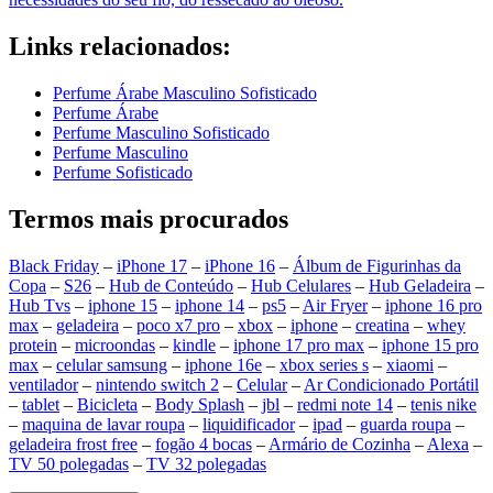
Links relacionados:
Perfume Árabe Masculino Sofisticado
Perfume Árabe
Perfume Masculino Sofisticado
Perfume Masculino
Perfume Sofisticado
Termos mais procurados
Black Friday
–
iPhone 17
–
iPhone 16
–
Álbum de Figurinhas da
Copa
–
S26
–
Hub de Conteúdo
–
Hub Celulares
–
Hub Geladeira
–
Hub Tvs
–
iphone 15
–
iphone 14
–
ps5
–
Air Fryer
–
iphone 16 pro
max
–
geladeira
–
poco x7 pro
–
xbox
–
iphone
–
creatina
–
whey
protein
–
microondas
–
kindle
–
iphone 17 pro max
–
iphone 15 pro
max
–
celular samsung
–
iphone 16e
–
xbox series s
–
xiaomi
–
ventilador
–
nintendo switch 2
–
Celular
–
Ar Condicionado Portátil
–
tablet
–
Bicicleta
–
Body Splash
–
jbl
–
redmi note 14
–
tenis nike
–
maquina de lavar roupa
–
liquidificador
–
ipad
–
guarda roupa
–
geladeira frost free
–
fogão 4 bocas
–
Armário de Cozinha
–
Alexa
–
TV 50 polegadas
–
TV 32 polegadas