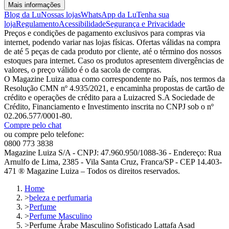
Mais informações
Blog da Lu
Nossas lojas
WhatsApp da Lu
Tenha sua
loja
Regulamento
Acessibilidade
Segurança e Privacidade
Preços e condições de pagamento exclusivos para compras via
internet, podendo variar nas lojas físicas. Ofertas válidas na compra
de até 5 peças de cada produto por cliente, até o término dos nossos
estoques para internet. Caso os produtos apresentem divergências de
valores, o preço válido é o da sacola de compras.
O Magazine Luiza atua como correspondente no País, nos termos da
Resolução CMN nº 4.935/2021, e encaminha propostas de cartão de
crédito e operações de crédito para a Luizacred S.A Sociedade de
Crédito, Financiamento e Investimento inscrita no CNPJ sob o nº
02.206.577/0001-80.
Compre pelo chat
ou compre pelo telefone:
0800 773 3838
Magazine Luiza S/A - CNPJ: 47.960.950/1088-36 - Endereço: Rua
Arnulfo de Lima, 2385 - Vila Santa Cruz, Franca/SP - CEP 14.403-
471 ® Magazine Luiza – Todos os direitos reservados.
Home
>
beleza e perfumaria
>
Perfume
>
Perfume Masculino
>
Perfume Árabe Masculino Sofisticado Lattafa Asad