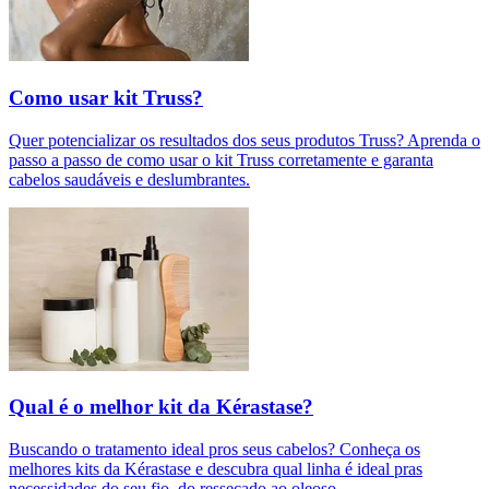
Como usar kit Truss?
Quer potencializar os resultados dos seus produtos Truss? Aprenda o
passo a passo de como usar o kit Truss corretamente e garanta
cabelos saudáveis e deslumbrantes.
Qual é o melhor kit da Kérastase?
Buscando o tratamento ideal pros seus cabelos? Conheça os
melhores kits da Kérastase e descubra qual linha é ideal pras
necessidades do seu fio, do ressecado ao oleoso.