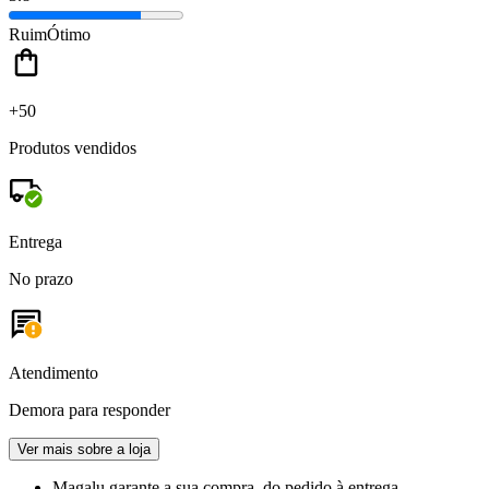
Ruim
Ótimo
+50
Produtos vendidos
Entrega
No prazo
Atendimento
Demora para responder
Ver mais sobre a loja
Magalu garante
a sua compra, do pedido à entrega.