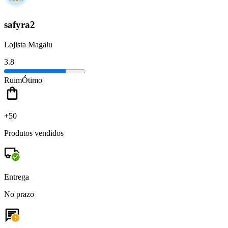
safyra2
Lojista Magalu
3.8
Ruim
Ótimo
+50
Produtos vendidos
Entrega
No prazo