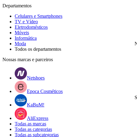
Departamentos
Celulares e Smartphones
TV e Vídeo
Eletrodomésticos
Móveis
Informática
Moda
N
Todos os departamentos
Nossas marcas e parceiros
Netshoes
Epoca Cosméticos
S
KaBuM!
AliExpress
Todas as marcas
Todas as categorias
Todas as subcategorias