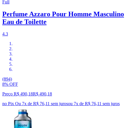
Full
Perfume Azzaro Pour Homme Masculino
Eau de Toilette
4.3
(894)
8% OFF
Preço R$ 490,18
R$
490
,
18
no Pix
Ou 7x de R$ 76,11 sem juros
ou
7
x de
R$ 76,11
sem juros