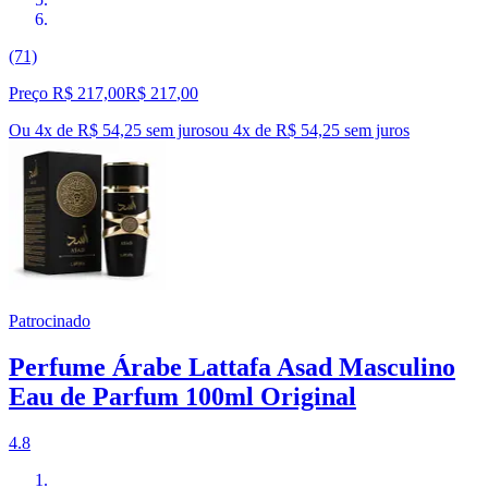
(71)
Preço R$ 217,00
R$
217
,
00
Ou 4x de R$ 54,25 sem juros
ou
4
x de
R$ 54,25
sem juros
Patrocinado
Perfume Árabe Lattafa Asad Masculino
Eau de Parfum 100ml Original
4.8