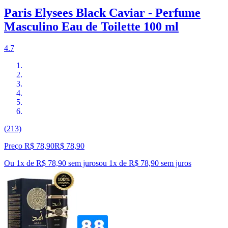
Paris Elysees Black Caviar - Perfume
Masculino Eau de Toilette 100 ml
4.7
(213)
Preço R$ 78,90
R$
78
,
90
Ou 1x de R$ 78,90 sem juros
ou
1
x de
R$ 78,90
sem juros