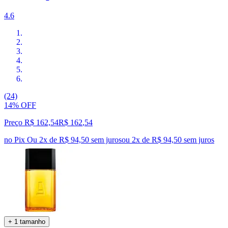
4.6
(24)
14% OFF
Preço R$ 162,54
R$
162
,
54
no Pix
Ou 2x de R$ 94,50 sem juros
ou
2
x de
R$ 94,50
sem juros
+ 1 tamanho