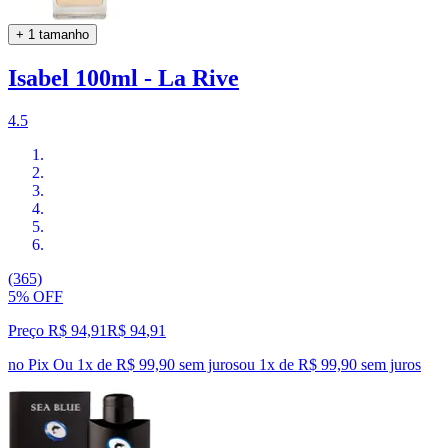
+ 1 tamanho
Isabel 100ml - La Rive
4.5
(365)
5% OFF
Preço R$ 94,91
R$
94
,
91
no Pix
Ou 1x de R$ 99,90 sem juros
ou
1
x de
R$ 99,90
sem juros