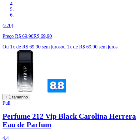
(270)
Preço R$ 69,90
R$
69
,
90
Ou 1x de R$ 69,90 sem juros
ou
1
x de
R$ 69,90
sem juros
+ 1 tamanho
Full
Perfume 212 Vip Black Carolina Herrera
Eau de Parfum
4.4