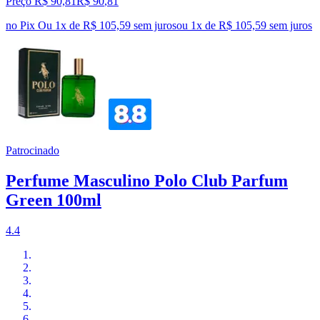
Preço R$ 90,81
R$
90
,
81
no Pix
Ou 1x de R$ 105,59 sem juros
ou
1
x de
R$ 105,59
sem juros
Patrocinado
Perfume Masculino Polo Club Parfum
Green 100ml
4.4