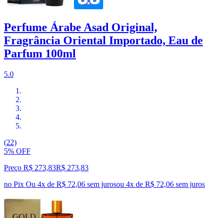
Perfume Árabe Asad Original,
Fragrância Oriental Importado, Eau de
Parfum 100ml
5.0
(22)
5% OFF
Preço R$ 273,83
R$
273
,
83
no Pix
Ou 4x de R$ 72,06 sem juros
ou
4
x de
R$ 72,06
sem juros