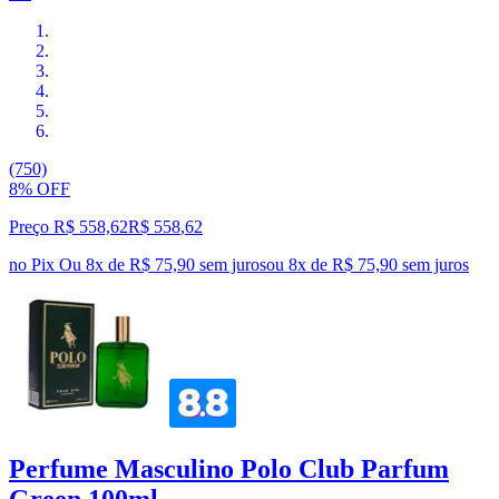
(750)
8% OFF
Preço R$ 558,62
R$
558
,
62
no Pix
Ou 8x de R$ 75,90 sem juros
ou
8
x de
R$ 75,90
sem juros
Perfume Masculino Polo Club Parfum
Green 100ml