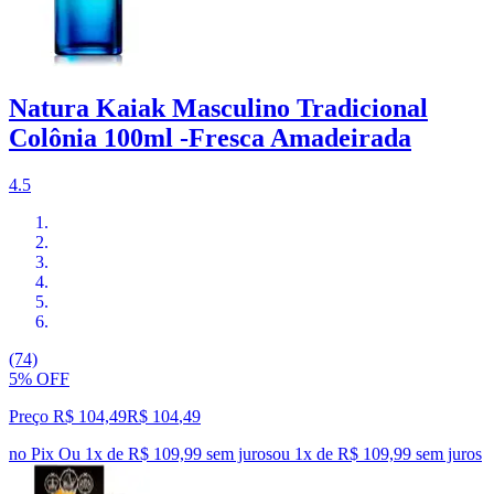
Natura Kaiak Masculino Tradicional
Colônia 100ml -Fresca Amadeirada
4.5
(74)
5% OFF
Preço R$ 104,49
R$
104
,
49
no Pix
Ou 1x de R$ 109,99 sem juros
ou
1
x de
R$ 109,99
sem juros