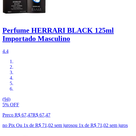
Perfume HERRARI BLACK 125ml
Importado Masculino
4.4
(94)
5% OFF
Preço R$ 67,47
R$
67
,
47
no Pix
Ou 1x de R$ 71,02 sem juros
ou
1
x de
R$ 71,02
sem juros