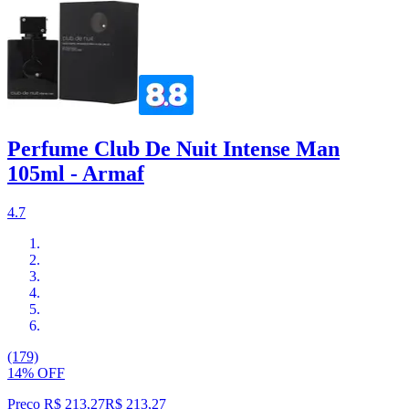
Perfume Club De Nuit Intense Man
105ml - Armaf
4.7
(179)
14% OFF
Preço R$ 213,27
R$
213
,
27