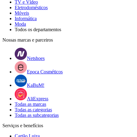
TV e Vídeo
Eletrodomésticos
Móveis
Informática
Moda
Todos os departamentos
Nossas marcas e parceiros
Netshoes
Epoca Cosméticos
KaBuM!
AliExpress
Todas as marcas
Todas as categorias
Todas as subcategorias
Serviços e benefícios
Cartão Luiza