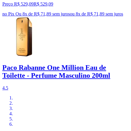
Preço R$ 529,09
R$
529
,
09
no Pix
Ou 8x de R$ 71,89 sem juros
ou
8
x de
R$ 71,89
sem juros
Paco Rabanne One Million Eau de
Toilette - Perfume Masculino 200ml
4.5