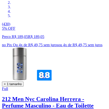
(430)
5% OFF
Preço R$ 189,05
R$
189
,
05
no Pix
Ou 4x de R$ 49,75 sem juros
ou
4
x de
R$ 49,75
sem juros
+ 1 tamanho
Full
212 Men Nyc Carolina Herrera -
Perfume Masculino - Eau de Toilette