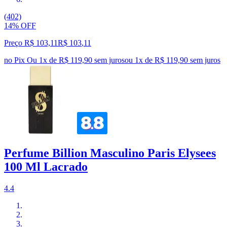
(402)
14% OFF
Preço R$ 103,11
R$
103
,
11
no Pix
Ou 1x de R$ 119,90 sem juros
ou
1
x de
R$ 119,90
sem juros
Perfume Billion Masculino Paris Elysees
100 Ml Lacrado
4.4