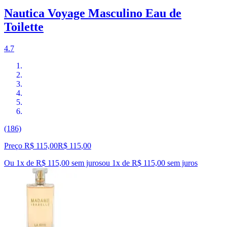
Nautica Voyage Masculino Eau de
Toilette
4.7
(186)
Preço R$ 115,00
R$
115
,
00
Ou 1x de R$ 115,00 sem juros
ou
1
x de
R$ 115,00
sem juros