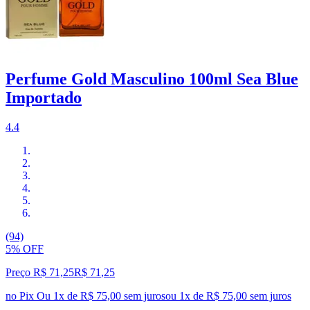
Perfume Gold Masculino 100ml Sea Blue
Importado
4.4
(94)
5% OFF
Preço R$ 71,25
R$
71
,
25
no Pix
Ou 1x de R$ 75,00 sem juros
ou
1
x de
R$ 75,00
sem juros