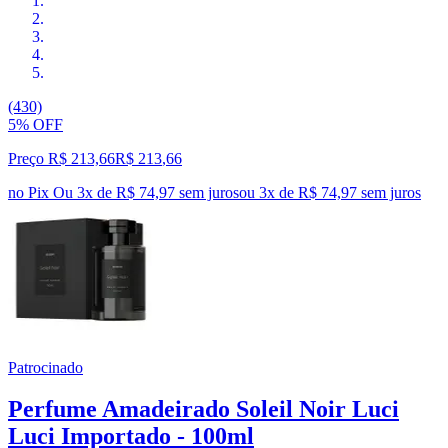
(430)
5% OFF
Preço R$ 213,66
R$
213
,
66
no Pix
Ou 3x de R$ 74,97 sem juros
ou
3
x de
R$ 74,97
sem juros
Patrocinado
Perfume Amadeirado Soleil Noir Luci
Luci Importado - 100ml