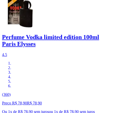
Perfume Vodka limited edition 100ml
Paris Elysses
4.5
(360)
Preço R$ 78,90
R$
78
,
90
Ou 1x de R$ 78,90 sem juros
ou
1
x de
R$ 78,90
sem juros