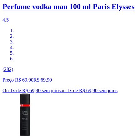
Perfume vodka man 100 ml Paris Elysses
4.5
(282)
Preço R$ 69,90
R$
69
,
90
Ou 1x de R$ 69,90 sem juros
ou
1
x de
R$ 69,90
sem juros