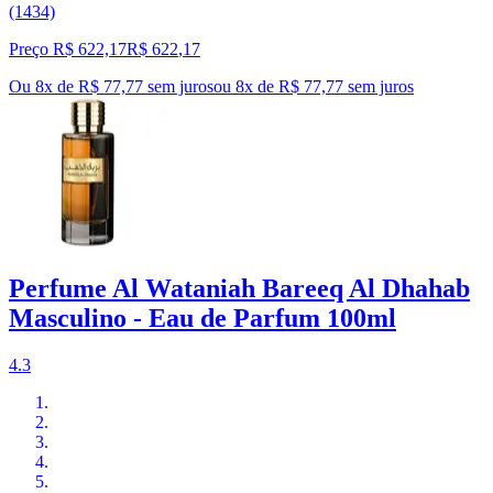
(1434)
Preço R$ 622,17
R$
622
,
17
Ou 8x de R$ 77,77 sem juros
ou
8
x de
R$ 77,77
sem juros
Perfume Al Wataniah Bareeq Al Dhahab
Masculino - Eau de Parfum 100ml
4.3