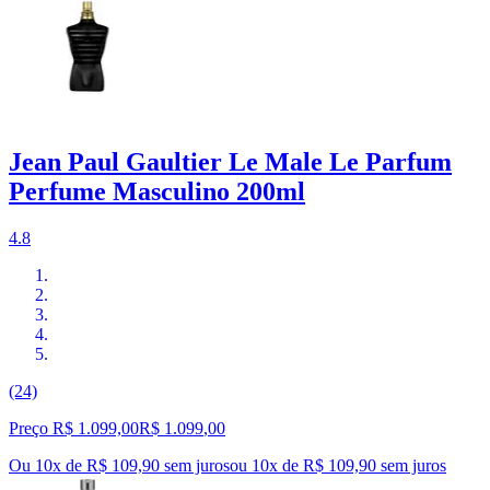
Jean Paul Gaultier Le Male Le Parfum
Perfume Masculino 200ml
4.8
(24)
Preço R$ 1.099,00
R$
1.099
,
00
Ou 10x de R$ 109,90 sem juros
ou
10
x de
R$ 109,90
sem juros