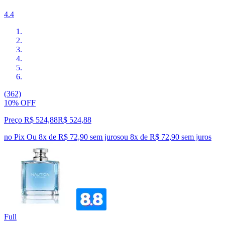
4.4
(362)
10% OFF
Preço R$ 524,88
R$
524
,
88
no Pix
Ou 8x de R$ 72,90 sem juros
ou
8
x de
R$ 72,90
sem juros
Full