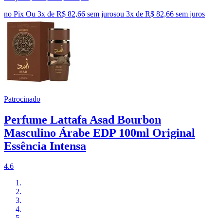
no Pix
Ou 3x de R$ 82,66 sem juros
ou
3
x de
R$ 82,66
sem juros
Patrocinado
Perfume Lattafa Asad Bourbon
Masculino Árabe EDP 100ml Original
Essência Intensa
4.6