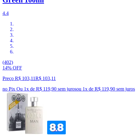
4.4
(402)
14% OFF
Preço R$ 103,11
R$
103
,
11
no Pix
Ou 1x de R$ 119,90 sem juros
ou
1
x de
R$ 119,90
sem juros