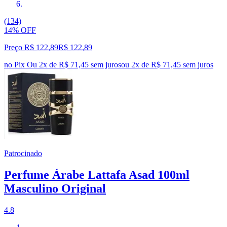
(134)
14% OFF
Preço R$ 122,89
R$
122
,
89
no Pix
Ou 2x de R$ 71,45 sem juros
ou
2
x de
R$ 71,45
sem juros
Patrocinado
Perfume Árabe Lattafa Asad 100ml
Masculino Original
4.8