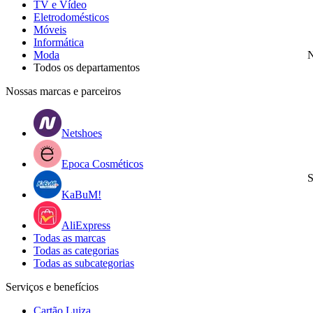
TV e Vídeo
Eletrodomésticos
Móveis
Informática
Moda
N
Todos os departamentos
Nossas marcas e parceiros
Netshoes
Epoca Cosméticos
S
KaBuM!
AliExpress
Todas as marcas
Todas as categorias
Todas as subcategorias
Serviços e benefícios
Cartão Luiza