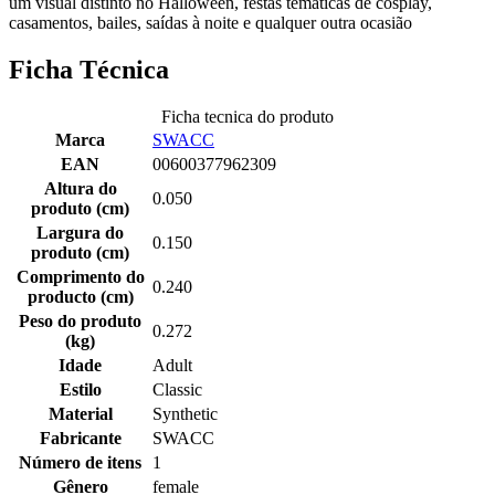
um visual distinto no Halloween, festas temáticas de cosplay,
casamentos, bailes, saídas à noite e qualquer outra ocasião
Ficha Técnica
Ficha tecnica do produto
Marca
SWACC
EAN
00600377962309
Altura do
0.050
produto (cm)
Largura do
0.150
produto (cm)
Comprimento do
0.240
producto (cm)
Peso do produto
0.272
(kg)
Idade
Adult
Estilo
Classic
Material
Synthetic
Fabricante
SWACC
Número de itens
1
Gênero
female