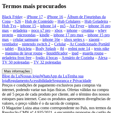
Termos mais procurados
Black Friday
–
iPhone 17
–
iPhone 16
–
Álbum de Figurinhas da
Copa
–
S26
–
Hub de Conteúdo
–
Hub Celulares
–
Hub Geladeira
–
Hub Tvs
–
iphone 15
–
iphone 14
–
ps5
–
Air Fryer
–
iphone 16 pro
max
–
geladeira
–
poco x7 pro
–
xbox
–
iphone
–
creatina
–
whey
protein
–
microondas
–
kindle
–
iphone 17 pro max
–
iphone 15 pro
max
–
celular samsung
–
iphone 16e
–
xbox series s
–
xiaomi
–
ventilador
–
nintendo switch 2
–
Celular
–
Ar Condicionado Portátil
–
tablet
–
Bicicleta
–
Body Splash
–
jbl
–
redmi note 14
–
tenis nike
–
maquina de lavar roupa
–
liquidificador
–
ipad
–
guarda roupa
–
geladeira frost free
–
fogão 4 bocas
–
Armário de Cozinha
–
Alexa
–
TV 50 polegadas
–
TV 32 polegadas
Mais informações
Blog da Lu
Nossas lojas
WhatsApp da Lu
Tenha sua
loja
Regulamento
Acessibilidade
Segurança e Privacidade
Preços e condições de pagamento exclusivos para compras via
internet, podendo variar nas lojas físicas. Ofertas válidas na compra
de até 5 peças de cada produto por cliente, até o término dos nossos
estoques para internet. Caso os produtos apresentem divergências de
valores, o preço válido é o da sacola de compras.
O Magazine Luiza atua como correspondente no País, nos termos da
Resolução CMN nº 4.935/2021, e encaminha propostas de cartão de