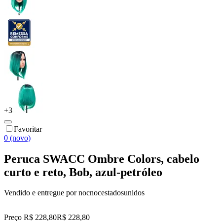
+
3
Favoritar
0 (novo)
Peruca SWACC Ombre Colors, cabelo
curto e reto, Bob, azul-petróleo
Vendido e entregue por
nocnocestadosunidos
Preço R$ 228,80
R$
228
,
80