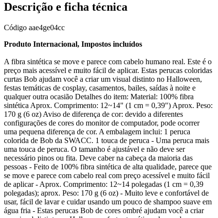
Descrição e ficha técnica
Código
aae4ge04cc
Produto Internacional, Impostos incluídos
A fibra sintética se move e parece com cabelo humano real. Este é o
preço mais acessível e muito fácil de aplicar. Estas perucas coloridas
curtas Bob ajudam você a criar um visual distinto no Halloween,
festas temáticas de cosplay, casamentos, bailes, saídas à noite e
qualquer outra ocasião Detalhes do item: Material: 100% fibra
sintética Aprox. Comprimento: 12~14" (1 cm = 0,39") Aprox. Peso:
170 g (6 oz) Aviso de diferença de cor: devido a diferentes
configurações de cores do monitor de computador, pode ocorrer
uma pequena diferença de cor. A embalagem inclui: 1 peruca
colorida de Bob da SWACC. 1 touca de peruca - Uma peruca mais
uma touca de peruca. O tamanho é ajustável e não deve ser
necessário pinos ou fita. Deve caber na cabeça da maioria das
pessoas - Feito de 100% fibra sintética de alta qualidade, parece que
se move e parece com cabelo real com preço acessível e muito fácil
de aplicar - Aprox. Comprimento: 12~14 polegadas (1 cm = 0,39
polegadas); aprox. Peso: 170 g (6 oz) - Muito leve e confortável de
usar, fácil de lavar e cuidar usando um pouco de shampoo suave em
água fria - Estas perucas Bob de cores ombré ajudam você a criar