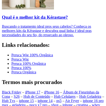
Qual é o melhor kit da Kérastase?
Buscando o tratamento ideal pros seus cabelos? Conheça os
melhores kits da Kérastase e descubra qual linha é ideal pras
necessidades do seu fio, do ressecado ao oleoso.
Links relacionados:
Peruca Wig 100% Orgânica
Peruca Wig
Peruca 100% Orgânica
Peruca 100%
Peruca Orgânica
Termos mais procurados
Black Friday
–
iPhone 17
–
iPhone 16
–
Álbum de Figurinhas da
Copa
–
S26
–
Hub de Conteúdo
–
Hub Celulares
–
Hub Geladeira
–
Hub Tvs
–
iphone 15
–
iphone 14
–
ps5
–
Air Fryer
–
iphone 16 pro
max
–
geladeira
–
poco x7 pro
–
xbox
–
iphone
–
creatina
–
whey