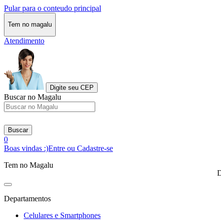
Pular para o conteudo principal
Tem no magalu
Atendimento
Digite seu CEP
Buscar no Magalu
Buscar
0
Boas vindas :)
Entre ou Cadastre-se
Tem no Magalu
D
Departamentos
Celulares e Smartphones