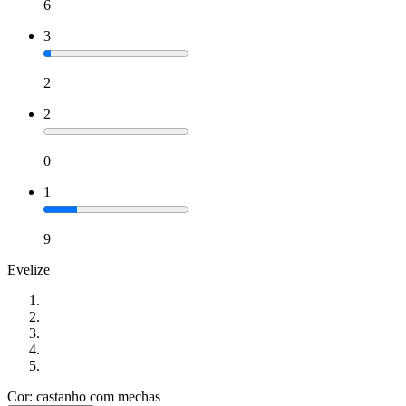
6
3
2
2
0
1
9
Evelize
Cor: castanho com mechas