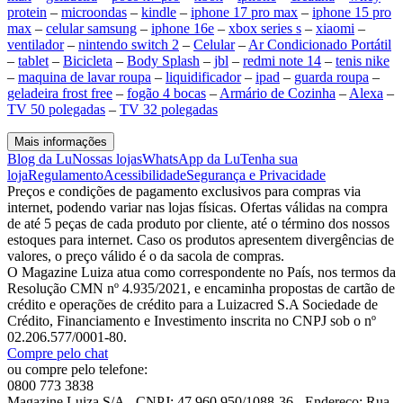
protein
–
microondas
–
kindle
–
iphone 17 pro max
–
iphone 15 pro
max
–
celular samsung
–
iphone 16e
–
xbox series s
–
xiaomi
–
ventilador
–
nintendo switch 2
–
Celular
–
Ar Condicionado Portátil
–
tablet
–
Bicicleta
–
Body Splash
–
jbl
–
redmi note 14
–
tenis nike
–
maquina de lavar roupa
–
liquidificador
–
ipad
–
guarda roupa
–
geladeira frost free
–
fogão 4 bocas
–
Armário de Cozinha
–
Alexa
–
TV 50 polegadas
–
TV 32 polegadas
Mais informações
Blog da Lu
Nossas lojas
WhatsApp da Lu
Tenha sua
loja
Regulamento
Acessibilidade
Segurança e Privacidade
Preços e condições de pagamento exclusivos para compras via
internet, podendo variar nas lojas físicas. Ofertas válidas na compra
de até 5 peças de cada produto por cliente, até o término dos nossos
estoques para internet. Caso os produtos apresentem divergências de
valores, o preço válido é o da sacola de compras.
O Magazine Luiza atua como correspondente no País, nos termos da
Resolução CMN nº 4.935/2021, e encaminha propostas de cartão de
crédito e operações de crédito para a Luizacred S.A Sociedade de
Crédito, Financiamento e Investimento inscrita no CNPJ sob o nº
02.206.577/0001-80.
Compre pelo chat
ou compre pelo telefone:
0800 773 3838
Magazine Luiza S/A - CNPJ: 47.960.950/1088-36 - Endereço: Rua