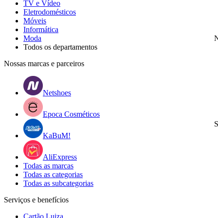
TV e Vídeo
Eletrodomésticos
Móveis
Informática
Moda
N
Todos os departamentos
Nossas marcas e parceiros
Netshoes
Epoca Cosméticos
S
KaBuM!
AliExpress
Todas as marcas
Todas as categorias
Todas as subcategorias
Serviços e benefícios
Cartão Luiza