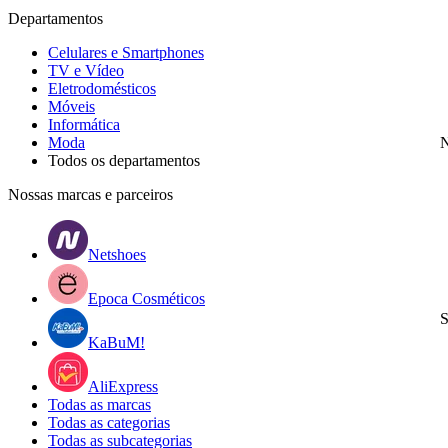
Departamentos
Celulares e Smartphones
TV e Vídeo
Eletrodomésticos
Móveis
Informática
Moda
N
Todos os departamentos
Nossas marcas e parceiros
Netshoes
Epoca Cosméticos
S
KaBuM!
AliExpress
Todas as marcas
Todas as categorias
Todas as subcategorias