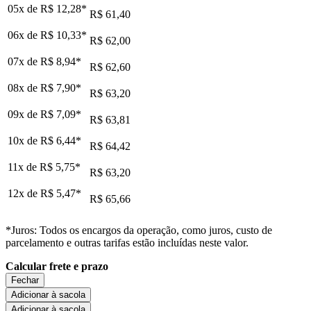
05x de
R$ 12,28
*
R$ 61,40
06x de
R$ 10,33
*
R$ 62,00
07x de
R$ 8,94
*
R$ 62,60
08x de
R$ 7,90
*
R$ 63,20
09x de
R$ 7,09
*
R$ 63,81
10x de
R$ 6,44
*
R$ 64,42
11x de
R$ 5,75
*
R$ 63,20
12x de
R$ 5,47
*
R$ 65,66
*Juros: Todos os encargos da operação, como juros, custo de
parcelamento e outras tarifas estão incluídas neste valor.
Calcular frete e prazo
Fechar
Adicionar à sacola
Adicionar à sacola