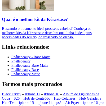
Qual é o melhor kit da Kérastase?
Buscando o tratamento ideal pros seus cabelos? Conheça os
melhores kits da Kérastase e descubra qual linha é ideal pras
necessidades do seu fio, do ressecado ao oleoso.
Links relacionados:
Phállebeauty - Base Matte
Phállebeauty
Phállebeauty Base Matte
Phállebeauty Base
Phállebeauty Matte
Termos mais procurados
Black Friday
–
iPhone 17
–
iPhone 16
–
Álbum de Figurinhas da
Copa
–
S26
–
Hub de Conteúdo
–
Hub Celulares
–
Hub Geladeira
–
Hub Tvs
–
iphone 15
–
iphone 14
–
ps5
–
Air Fryer
–
iphone 16 pro