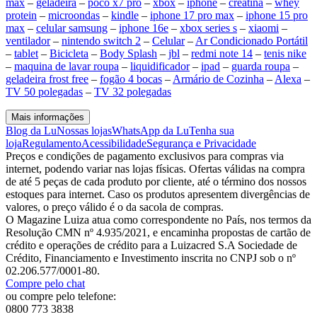
max
–
geladeira
–
poco x7 pro
–
xbox
–
iphone
–
creatina
–
whey
protein
–
microondas
–
kindle
–
iphone 17 pro max
–
iphone 15 pro
max
–
celular samsung
–
iphone 16e
–
xbox series s
–
xiaomi
–
ventilador
–
nintendo switch 2
–
Celular
–
Ar Condicionado Portátil
–
tablet
–
Bicicleta
–
Body Splash
–
jbl
–
redmi note 14
–
tenis nike
–
maquina de lavar roupa
–
liquidificador
–
ipad
–
guarda roupa
–
geladeira frost free
–
fogão 4 bocas
–
Armário de Cozinha
–
Alexa
–
TV 50 polegadas
–
TV 32 polegadas
Mais informações
Blog da Lu
Nossas lojas
WhatsApp da Lu
Tenha sua
loja
Regulamento
Acessibilidade
Segurança e Privacidade
Preços e condições de pagamento exclusivos para compras via
internet, podendo variar nas lojas físicas. Ofertas válidas na compra
de até 5 peças de cada produto por cliente, até o término dos nossos
estoques para internet. Caso os produtos apresentem divergências de
valores, o preço válido é o da sacola de compras.
O Magazine Luiza atua como correspondente no País, nos termos da
Resolução CMN nº 4.935/2021, e encaminha propostas de cartão de
crédito e operações de crédito para a Luizacred S.A Sociedade de
Crédito, Financiamento e Investimento inscrita no CNPJ sob o nº
02.206.577/0001-80.
Compre pelo chat
ou compre pelo telefone:
0800 773 3838