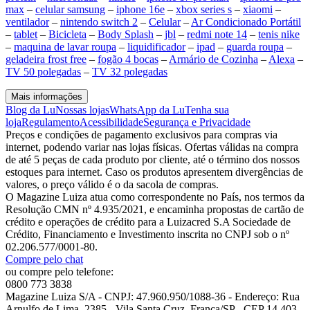
max
–
celular samsung
–
iphone 16e
–
xbox series s
–
xiaomi
–
ventilador
–
nintendo switch 2
–
Celular
–
Ar Condicionado Portátil
–
tablet
–
Bicicleta
–
Body Splash
–
jbl
–
redmi note 14
–
tenis nike
–
maquina de lavar roupa
–
liquidificador
–
ipad
–
guarda roupa
–
geladeira frost free
–
fogão 4 bocas
–
Armário de Cozinha
–
Alexa
–
TV 50 polegadas
–
TV 32 polegadas
Mais informações
Blog da Lu
Nossas lojas
WhatsApp da Lu
Tenha sua
loja
Regulamento
Acessibilidade
Segurança e Privacidade
Preços e condições de pagamento exclusivos para compras via
internet, podendo variar nas lojas físicas. Ofertas válidas na compra
de até 5 peças de cada produto por cliente, até o término dos nossos
estoques para internet. Caso os produtos apresentem divergências de
valores, o preço válido é o da sacola de compras.
O Magazine Luiza atua como correspondente no País, nos termos da
Resolução CMN nº 4.935/2021, e encaminha propostas de cartão de
crédito e operações de crédito para a Luizacred S.A Sociedade de
Crédito, Financiamento e Investimento inscrita no CNPJ sob o nº
02.206.577/0001-80.
Compre pelo chat
ou compre pelo telefone:
0800 773 3838
Magazine Luiza S/A - CNPJ: 47.960.950/1088-36 - Endereço: Rua
Arnulfo de Lima, 2385 - Vila Santa Cruz, Franca/SP - CEP 14.403-