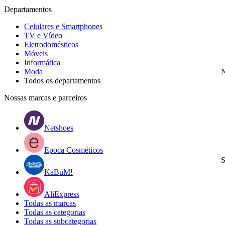
Departamentos
Celulares e Smartphones
TV e Vídeo
Eletrodomésticos
Móveis
Informática
Moda
N
Todos os departamentos
Nossas marcas e parceiros
Netshoes
Epoca Cosméticos
S
KaBuM!
AliExpress
Todas as marcas
Todas as categorias
Todas as subcategorias