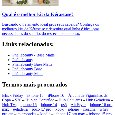
Qual é o melhor kit da Kérastase?
Buscando o tratamento ideal pros seus cabelos? Conheça os
melhores kits da Kérastase e descubra qual linha é ideal pras
necessidades do seu fio, do ressecado ao oleoso.
Links relacionados:
Phállebeauty - Base Matte
Phállebeauty
Phállebeauty Base Matte
Phállebeauty Base
Phállebeauty Matte
Termos mais procurados
Black Friday
–
iPhone 17
–
iPhone 16
–
Álbum de Figurinhas da
Copa
–
S26
–
Hub de Conteúdo
–
Hub Celulares
–
Hub Geladeira
–
Hub Tvs
–
iphone 15
–
iphone 14
–
ps5
–
Air Fryer
–
iphone 16 pro
max
–
geladeira
–
poco x7 pro
–
xbox
–
iphone
–
creatina
–
whey
protein
–
microondas
–
kindle
–
iphone 17 pro max
–
iphone 15 pro