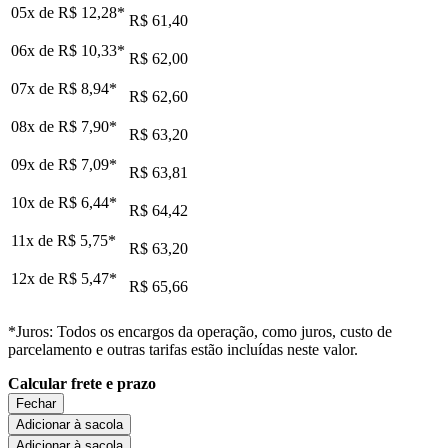
05x de
R$ 12,28
*
R$ 61,40
06x de
R$ 10,33
*
R$ 62,00
07x de
R$ 8,94
*
R$ 62,60
08x de
R$ 7,90
*
R$ 63,20
09x de
R$ 7,09
*
R$ 63,81
10x de
R$ 6,44
*
R$ 64,42
11x de
R$ 5,75
*
R$ 63,20
12x de
R$ 5,47
*
R$ 65,66
*Juros: Todos os encargos da operação, como juros, custo de
parcelamento e outras tarifas estão incluídas neste valor.
Calcular frete e prazo
Fechar
Adicionar à sacola
Adicionar à sacola