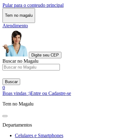
Pular para o conteudo principal
Tem no magalu
Atendimento
Digite seu CEP
Buscar no Magalu
Buscar
0
Boas vindas :)
Entre ou Cadastre-se
Tem no Magalu
Departamentos
Celulares e Smartphones