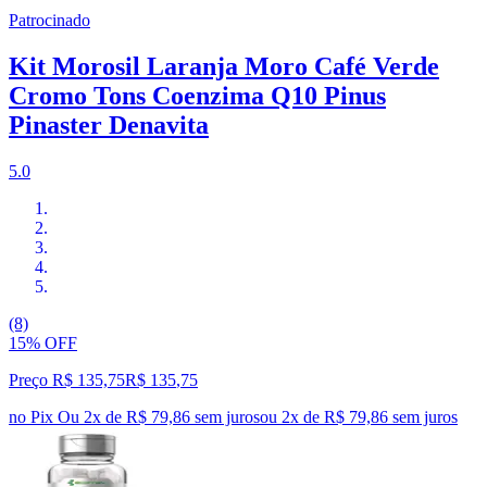
Patrocinado
Kit Morosil Laranja Moro Café Verde
Cromo Tons Coenzima Q10 Pinus
Pinaster Denavita
5.0
(8)
15% OFF
Preço R$ 135,75
R$
135
,
75
no Pix
Ou 2x de R$ 79,86 sem juros
ou
2
x de
R$ 79,86
sem juros