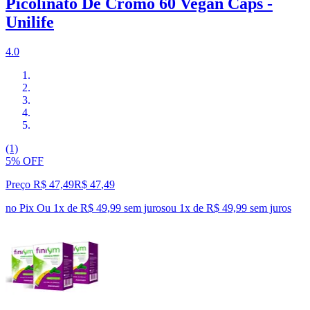
Picolinato De Cromo 60 Vegan Caps -
Unilife
4.0
(1)
5% OFF
Preço R$ 47,49
R$
47
,
49
no Pix
Ou 1x de R$ 49,99 sem juros
ou
1
x de
R$ 49,99
sem juros