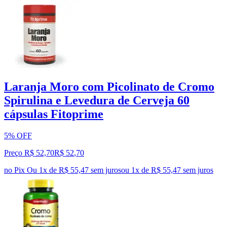
Laranja Moro com Picolinato de Cromo
Spirulina e Levedura de Cerveja 60
cápsulas Fitoprime
5% OFF
Preço R$ 52,70
R$
52
,
70
no Pix
Ou 1x de R$ 55,47 sem juros
ou
1
x de
R$ 55,47
sem juros