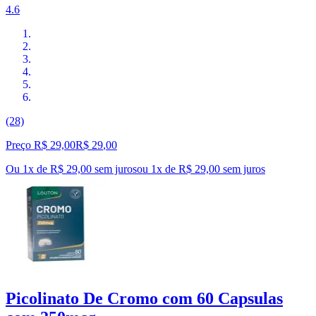
4.6
(28)
Preço R$ 29,00
R$
29
,
00
Ou 1x de R$ 29,00 sem juros
ou
1
x de
R$ 29,00
sem juros
Picolinato De Cromo com 60 Capsulas