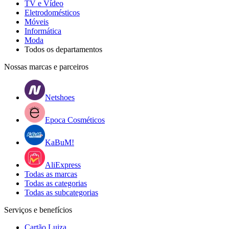
TV e Vídeo
Eletrodomésticos
Móveis
Informática
Moda
Todos os departamentos
Nossas marcas e parceiros
Netshoes
Epoca Cosméticos
KaBuM!
AliExpress
Todas as marcas
Todas as categorias
Todas as subcategorias
Serviços e benefícios
Cartão Luiza