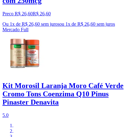
com 250mcg
Preço R$ 26,60
R$
26
,
60
Ou 1x de R$ 26,60 sem juros
ou
1
x de
R$ 26,60
sem juros
Mercado Full
Kit Morosil Laranja Moro Café Verde
Cromo Tons Coenzima Q10 Pinus
Pinaster Denavita
5.0