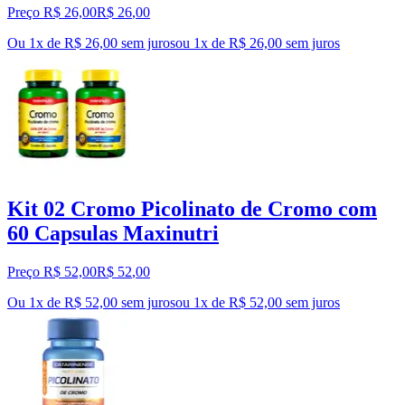
Preço R$ 26,00
R$
26
,
00
Ou 1x de R$ 26,00 sem juros
ou
1
x de
R$ 26,00
sem juros
Kit 02 Cromo Picolinato de Cromo com
60 Capsulas Maxinutri
Preço R$ 52,00
R$
52
,
00
Ou 1x de R$ 52,00 sem juros
ou
1
x de
R$ 52,00
sem juros