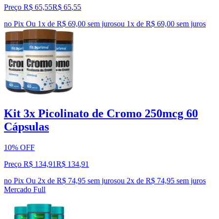
Preço R$ 65,55
R$
65
,
55
no Pix
Ou 1x de R$ 69,00 sem juros
ou
1
x de
R$ 69,00
sem juros
Kit 3x Picolinato de Cromo 250mcg 60
Cápsulas
10% OFF
Preço R$ 134,91
R$
134
,
91
no Pix
Ou 2x de R$ 74,95 sem juros
ou
2
x de
R$ 74,95
sem juros
Mercado Full