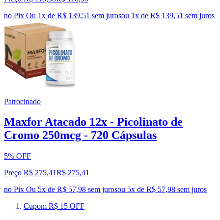
no Pix
Ou 1x de R$ 139,51 sem juros
ou
1
x de
R$ 139,51
sem juros
Patrocinado
Maxfor Atacado 12x - Picolinato de
Cromo 250mcg - 720 Cápsulas
5% OFF
Preço R$ 275,41
R$
275
,
41
no Pix
Ou 5x de R$ 57,98 sem juros
ou
5
x de
R$ 57,98
sem juros
Cupom R$ 15 OFF