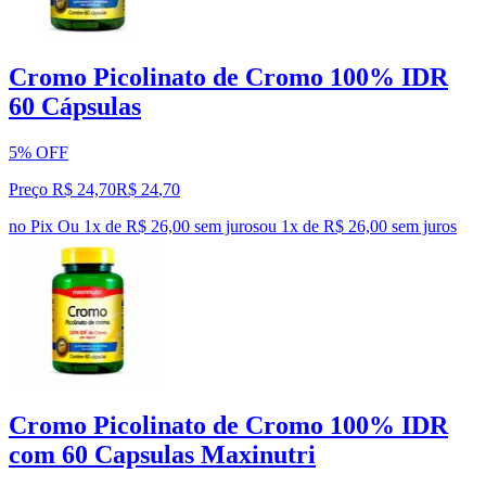
Cromo Picolinato de Cromo 100% IDR
60 Cápsulas
5% OFF
Preço R$ 24,70
R$
24
,
70
no Pix
Ou 1x de R$ 26,00 sem juros
ou
1
x de
R$ 26,00
sem juros
Cromo Picolinato de Cromo 100% IDR
com 60 Capsulas Maxinutri