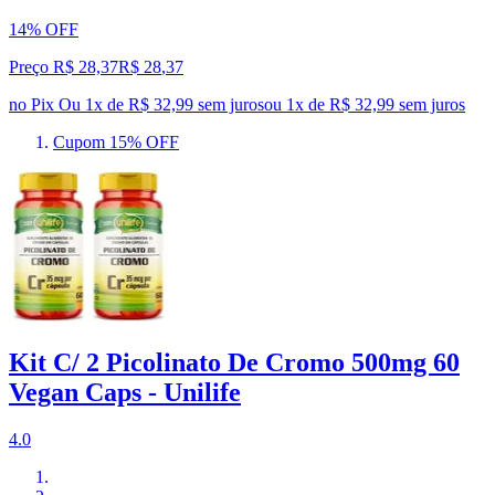
14% OFF
Preço R$ 28,37
R$
28
,
37
no Pix
Ou 1x de R$ 32,99 sem juros
ou
1
x de
R$ 32,99
sem juros
Cupom 15% OFF
Kit C/ 2 Picolinato De Cromo 500mg 60
Vegan Caps - Unilife
4.0