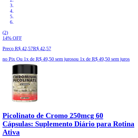
(2)
14% OFF
Preço R$ 42,57
R$
42
,
57
no Pix
Ou 1x de R$ 49,50 sem juros
ou
1
x de
R$ 49,50
sem juros
Picolinato de Cromo 250mcg 60
Cápsulas: Suplemento Diário para Rotina
Ativa