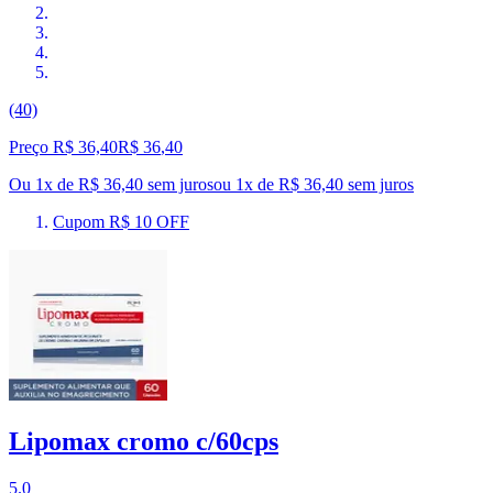
(40)
Preço R$ 36,40
R$
36
,
40
Ou 1x de R$ 36,40 sem juros
ou
1
x de
R$ 36,40
sem juros
Cupom R$ 10 OFF
Lipomax cromo c/60cps
5.0