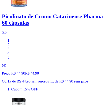
Picolinato de Cromo Catarinense Pharma
60 cápsulas
5.0
(4)
Preço R$ 44,90
R$
44
,
90
Ou 1x de R$ 44,90 sem juros
ou
1
x de
R$ 44,90
sem juros
Cupom 15% OFF