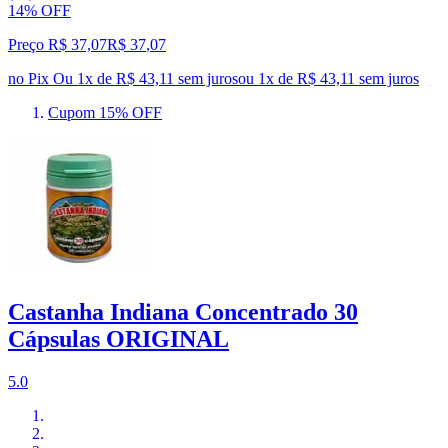
14% OFF
Preço R$ 37,07
R$
37
,
07
no Pix
Ou 1x de R$ 43,11 sem juros
ou
1
x de
R$ 43,11
sem juros
Cupom 15% OFF
Castanha Indiana Concentrado 30
Cápsulas ORIGINAL
5.0