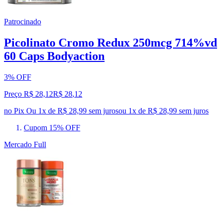
Patrocinado
Picolinato Cromo Redux 250mcg 714%vd
60 Caps Bodyaction
3% OFF
Preço R$ 28,12
R$
28
,
12
no Pix
Ou 1x de R$ 28,99 sem juros
ou
1
x de
R$ 28,99
sem juros
Cupom 15% OFF
Mercado Full