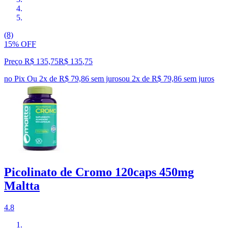
(8)
15% OFF
Preço R$ 135,75
R$
135
,
75
no Pix
Ou 2x de R$ 79,86 sem juros
ou
2
x de
R$ 79,86
sem juros
Picolinato de Cromo 120caps 450mg
Maltta
4.8