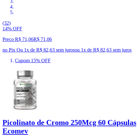
(32)
14% OFF
Preço R$ 71,06
R$
71
,
06
no Pix
Ou 1x de R$ 82,63 sem juros
ou
1
x de
R$ 82,63
sem juros
Cupom 15% OFF
Picolinato de Cromo 250Mcg 60 Cápsulas
Ecomev