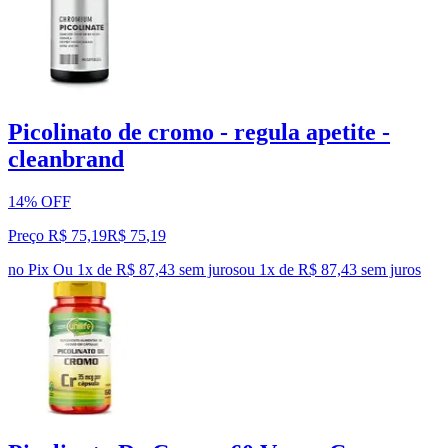
Picolinato de cromo - regula apetite -
cleanbrand
14% OFF
Preço R$ 75,19
R$
75
,
19
no Pix
Ou 1x de R$ 87,43 sem juros
ou
1
x de
R$ 87,43
sem juros