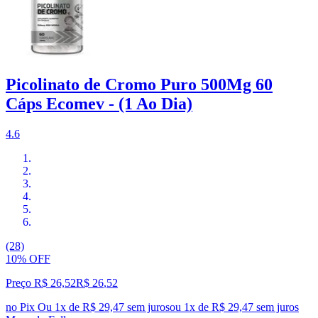
Picolinato de Cromo Puro 500Mg 60
Cáps Ecomev - (1 Ao Dia)
4.6
(28)
10% OFF
Preço R$ 26,52
R$
26
,
52
no Pix
Ou 1x de R$ 29,47 sem juros
ou
1
x de
R$ 29,47
sem juros