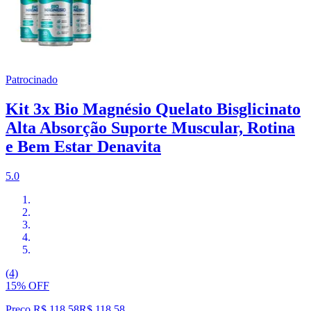
Patrocinado
Kit 3x Bio Magnésio Quelato Bisglicinato
Alta Absorção Suporte Muscular, Rotina
e Bem Estar Denavita
5.0
(4)
15% OFF
Preço R$ 118,58
R$
118
,
58