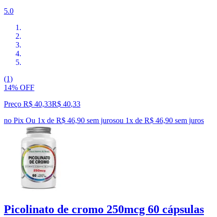
5.0
(1)
14% OFF
Preço R$ 40,33
R$
40
,
33
no Pix
Ou 1x de R$ 46,90 sem juros
ou
1
x de
R$ 46,90
sem juros
Picolinato de cromo 250mcg 60 cápsulas