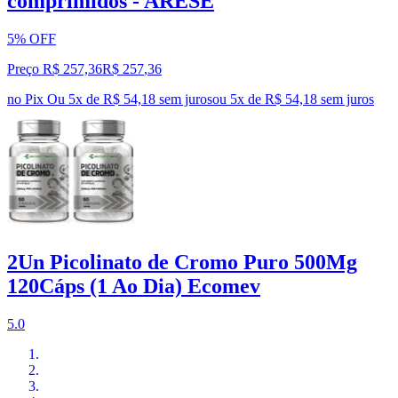
comprimidos - ARESE
5% OFF
Preço R$ 257,36
R$
257
,
36
no Pix
Ou 5x de R$ 54,18 sem juros
ou
5
x de
R$ 54,18
sem juros
2Un Picolinato de Cromo Puro 500Mg
120Cáps (1 Ao Dia) Ecomev
5.0