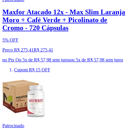
Maxfor Atacado 12x - Max Slim Laranja
Moro + Café Verde + Picolinato de
Cromo - 720 Cápsulas
5% OFF
Preço R$ 275,41
R$
275
,
41
no Pix
Ou 5x de R$ 57,98 sem juros
ou
5
x de
R$ 57,98
sem juros
Cupom R$ 15 OFF
Patrocinado