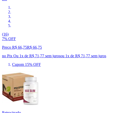
(16)
7% OFF
Preço R$ 66,75
R$
66
,
75
no Pix
Ou 1x de R$ 71,77 sem juros
ou
1
x de
R$ 71,77
sem juros
Cupom 15% OFF
Patrocinado