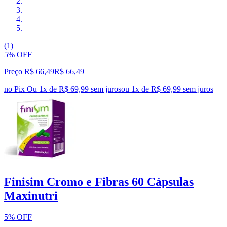
(1)
5% OFF
Preço R$ 66,49
R$
66
,
49
no Pix
Ou 1x de R$ 69,99 sem juros
ou
1
x de
R$ 69,99
sem juros
Finisim Cromo e Fibras 60 Cápsulas
Maxinutri
5% OFF