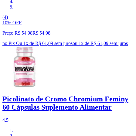
(4)
10% OFF
Preço R$ 54,98
R$
54
,
98
no Pix
Ou 1x de R$ 61,09 sem juros
ou
1
x de
R$ 61,09
sem juros
Picolinato de Cromo Chromium Feminy
60 Cápsulas Suplemento Alimentar
4.5