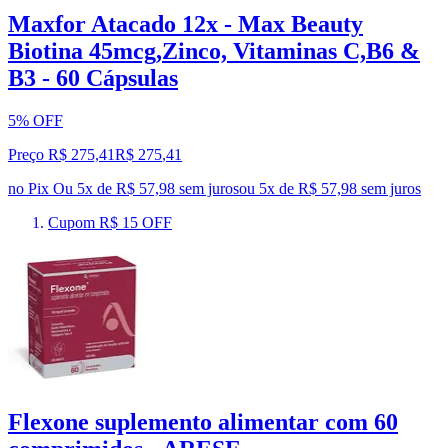
Maxfor Atacado 12x - Max Beauty
Biotina 45mcg,Zinco, Vitaminas C,B6 &
B3 - 60 Cápsulas
5% OFF
Preço R$ 275,41
R$
275
,
41
no Pix
Ou 5x de R$ 57,98 sem juros
ou
5
x de
R$ 57,98
sem juros
Cupom R$ 15 OFF
Flexone suplemento alimentar com 60