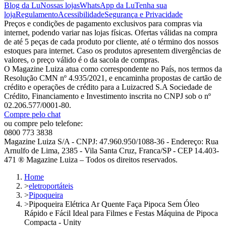
Blog da Lu
Nossas lojas
WhatsApp da Lu
Tenha sua
loja
Regulamento
Acessibilidade
Segurança e Privacidade
Preços e condições de pagamento exclusivos para compras via
internet, podendo variar nas lojas físicas. Ofertas válidas na compra
de até 5 peças de cada produto por cliente, até o término dos nossos
estoques para internet. Caso os produtos apresentem divergências de
valores, o preço válido é o da sacola de compras.
O Magazine Luiza atua como correspondente no País, nos termos da
Resolução CMN nº 4.935/2021, e encaminha propostas de cartão de
crédito e operações de crédito para a Luizacred S.A Sociedade de
Crédito, Financiamento e Investimento inscrita no CNPJ sob o nº
02.206.577/0001-80.
Compre pelo chat
ou compre pelo telefone:
0800 773 3838
Magazine Luiza S/A - CNPJ: 47.960.950/1088-36 - Endereço: Rua
Arnulfo de Lima, 2385 - Vila Santa Cruz, Franca/SP - CEP 14.403-
471 ® Magazine Luiza – Todos os direitos reservados.
Home
>
eletroportáteis
>
Pipoqueira
>
Pipoqueira Elétrica Ar Quente Faça Pipoca Sem Óleo
Rápido e Fácil Ideal para Filmes e Festas Máquina de Pipoca
Compacta - Unity