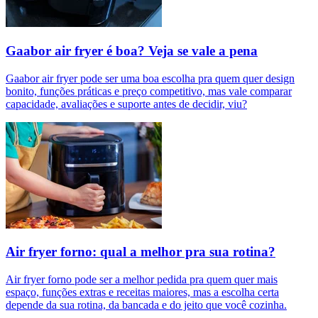
Gaabor air fryer é boa? Veja se vale a pena
Gaabor air fryer pode ser uma boa escolha pra quem quer design
bonito, funções práticas e preço competitivo, mas vale comparar
capacidade, avaliações e suporte antes de decidir, viu?
Air fryer forno: qual a melhor pra sua rotina?
Air fryer forno pode ser a melhor pedida pra quem quer mais
espaço, funções extras e receitas maiores, mas a escolha certa
depende da sua rotina, da bancada e do jeito que você cozinha.