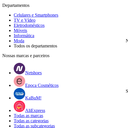
Departamentos
Celulares e Smartphones
TV e Vídeo
Eletrodomésticos
Móveis
Informática
Moda
N
Todos os departamentos
Nossas marcas e parceiros
Netshoes
Epoca Cosméticos
S
KaBuM!
AliExpress
Todas as marcas
Todas as categorias
Todas as subcategorias