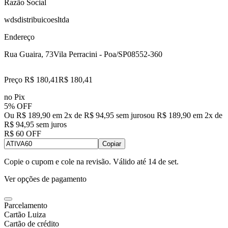
Razão Social
wdsdistribuicoesltda
Endereço
Rua Guaira, 73
Vila Perracini - Poa/SP
08552-360
Preço R$ 180,41
R$
180
,
41
no Pix
5% OFF
Ou R$ 189,90 em 2x de R$ 94,95 sem juros
ou
R$ 189,90
em
2
x de
R$ 94,95
sem juros
R$ 60 OFF
Copiar
Copie o cupom e cole na revisão. Válido até
14 de set
.
Ver opções de pagamento
Parcelamento
Cartão Luiza
Cartão de crédito