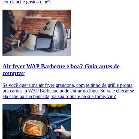
com lanche gostoso, né?
Air fryer WAP Barbecue é boa? Guia antes de
comprar
Se você quer uma air fryer grandona, com jeitinho de grill e pronta
pra carnes, a WAP Barbecue pode entrar no jogo. Só vale checar se
ela cabe na sua bancada, na sua rotina e na sua fome, viu?