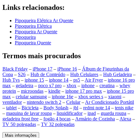
Links relacionados:
Pipoqueira Elétrica Ar Quente
Pipoqueira Elétrica
Pipoqueira Ar Quente
Pipoqueira
Pipoqueira Quente
Termos mais procurados
Black Friday
–
iPhone 17
–
iPhone 16
–
Álbum de Figurinhas da
Copa
–
S26
–
Hub de Conteúdo
–
Hub Celulares
–
Hub Geladeira
–
Hub Tvs
–
iphone 15
–
iphone 14
–
ps5
–
Air Fryer
–
iphone 16 pro
max
–
geladeira
–
poco x7 pro
–
xbox
–
iphone
–
creatina
–
whey
protein
–
microondas
–
kindle
–
iphone 17 pro max
–
iphone 15 pro
max
–
celular samsung
–
iphone 16e
–
xbox series s
–
xiaomi
–
ventilador
–
nintendo switch 2
–
Celular
–
Ar Condicionado Portátil
–
tablet
–
Bicicleta
–
Body Splash
–
jbl
–
redmi note 14
–
tenis nike
–
maquina de lavar roupa
–
liquidificador
–
ipad
–
guarda roupa
–
geladeira frost free
–
fogão 4 bocas
–
Armário de Cozinha
–
Alexa
–
TV 50 polegadas
–
TV 32 polegadas
Mais informações