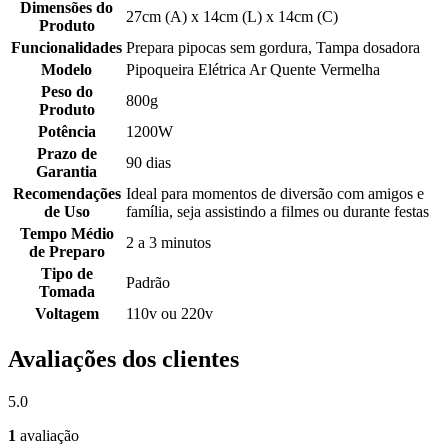
Dimensões do
27cm (A) x 14cm (L) x 14cm (C)
Produto
Funcionalidades
Prepara pipocas sem gordura, Tampa dosadora
Modelo
Pipoqueira Elétrica Ar Quente Vermelha
Peso do
800g
Produto
Potência
1200W
Prazo de
90 dias
Garantia
Recomendações
Ideal para momentos de diversão com amigos e
de Uso
família, seja assistindo a filmes ou durante festas
Tempo Médio
2 a 3 minutos
de Preparo
Tipo de
Padrão
Tomada
Voltagem
110v ou 220v
Avaliações dos clientes
5.0
1
avaliação