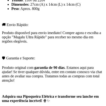
Tensão
: 110v ou 220v
Dimensões
: 27cm (A) x 14cm (L) x 14cm (C)
Peso
: Aprox. 800g
🚚 Envio Rápido:
Produto disponível para envio imediato! Compre agora e escolha a
opção "Magalu Ultra Rápido" para receber no mesmo dia em
regiões elegíveis.
🛡️ Garantia e Suporte:
Produto original com
garantia de 90 dias
. Estamos aqui para
ajudar! Se tiver qualquer dúvida, entre em contato conosco via chat
antes de avaliar sua compra. Tratamos todas as compras com total
atenção!
Adquira sua Pipoqueira Elétrica e transforme seu lanche em
uma experiência incrível!
🍿✨