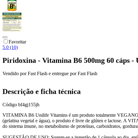
Favoritar
5.0 (10)
Piridoxina - Vitamina B6 500mg 60 cáps - 
Vendido por
Fast Flash
e entregue por
Fast Flash
Descrição e ficha técnica
Código
bf4gj155jh
VITAMINA B6 Unilife Vitamins é um produto totalmente VEGANO.
(gelatina vegetal e água), o produto é livre de glúten e lactose. A
do sistema imune, no metabolismo de proteínas, carboidratos, gordura
SUGESTÃO DE USO: Sugere-se a ingestão de 1 cápsula ao dia, após a