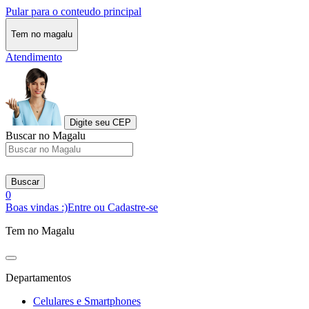
Pular para o conteudo principal
Tem no magalu
Atendimento
Digite seu CEP
Buscar no Magalu
Buscar
0
Boas vindas :)
Entre ou Cadastre-se
Tem no Magalu
Departamentos
Celulares e Smartphones