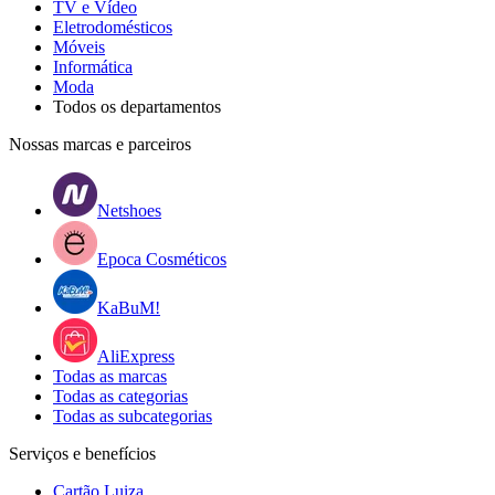
TV e Vídeo
Eletrodomésticos
Móveis
Informática
Moda
Todos os departamentos
Nossas marcas e parceiros
Netshoes
Epoca Cosméticos
KaBuM!
AliExpress
Todas as marcas
Todas as categorias
Todas as subcategorias
Serviços e benefícios
Cartão Luiza