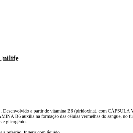
Unilife
 Desenvolvido a partir de vitamina B6 (piridoxina), com CÁPSU
 VITAMINA B6 auxilia na formação das células vermelhas do sangue, no 
s e glicogênio.
 refeição. Ingerir com líquido.