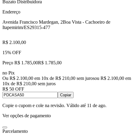
Buzato Distribuidora
Endereço
Avenida Francisco Mardegan, 2
Boa Vista - Cachoeiro de
Itapemirim/ES
29315-477
R$ 2.100,00
15% OFF
Preço R$ 1.785,00
R$
1.785
,
00
no Pix
Ou R$ 2.100,00 em 10x de R$ 210,00 sem juros
ou
R$ 2.100,00
em
10
x de
R$ 210,00
sem juros
R$ 50 OFF
Copiar
Copie o cupom e cole na revisão. Válido até
11 de ago
.
Ver opções de pagamento
Parcelamento