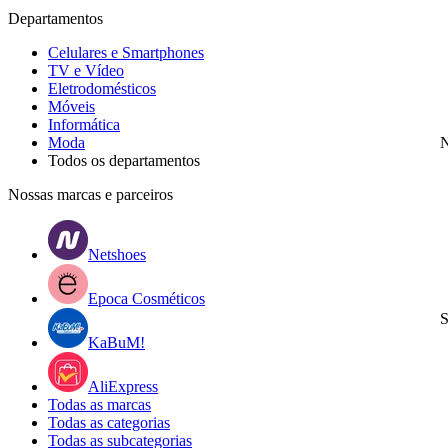
Departamentos
Celulares e Smartphones
TV e Vídeo
Eletrodomésticos
Móveis
Informática
Moda
N
Todos os departamentos
Nossas marcas e parceiros
Netshoes
Epoca Cosméticos
S
KaBuM!
AliExpress
Todas as marcas
Todas as categorias
Todas as subcategorias