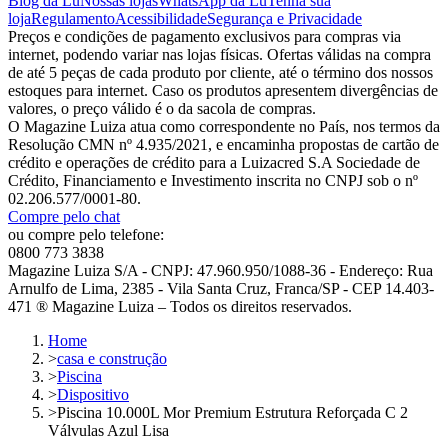
Blog da Lu
Nossas lojas
WhatsApp da Lu
Tenha sua
loja
Regulamento
Acessibilidade
Segurança e Privacidade
Preços e condições de pagamento exclusivos para compras via
internet, podendo variar nas lojas físicas. Ofertas válidas na compra
de até 5 peças de cada produto por cliente, até o término dos nossos
estoques para internet. Caso os produtos apresentem divergências de
valores, o preço válido é o da sacola de compras.
O Magazine Luiza atua como correspondente no País, nos termos da
Resolução CMN nº 4.935/2021, e encaminha propostas de cartão de
crédito e operações de crédito para a Luizacred S.A Sociedade de
Crédito, Financiamento e Investimento inscrita no CNPJ sob o nº
02.206.577/0001-80.
Compre pelo chat
ou compre pelo telefone:
0800 773 3838
Magazine Luiza S/A - CNPJ: 47.960.950/1088-36 - Endereço: Rua
Arnulfo de Lima, 2385 - Vila Santa Cruz, Franca/SP - CEP 14.403-
471 ® Magazine Luiza – Todos os direitos reservados.
Home
>
casa e construção
>
Piscina
>
Dispositivo
>
Piscina 10.000L Mor Premium Estrutura Reforçada C 2
Válvulas Azul Lisa