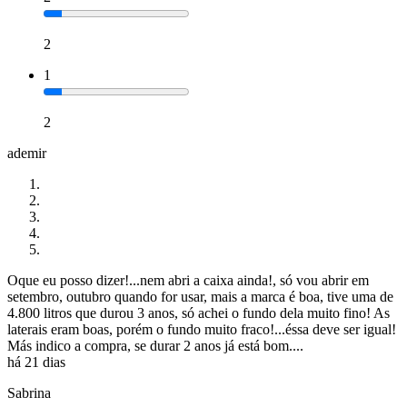
2
1
2
ademir
Oque eu posso dizer!...nem abri a caixa ainda!, só vou abrir em
setembro, outubro quando for usar, mais a marca é boa, tive uma de
4.800 litros que durou 3 anos, só achei o fundo dela muito fino! As
laterais eram boas, porém o fundo muito fraco!...éssa deve ser igual!
Más indico a compra, se durar 2 anos já está bom....
há 21 dias
Sabrina