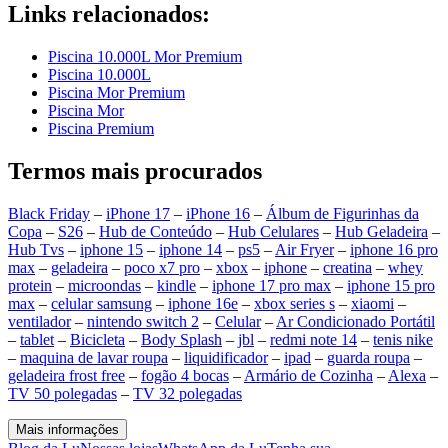
Links relacionados:
Piscina 10.000L Mor Premium
Piscina 10.000L
Piscina Mor Premium
Piscina Mor
Piscina Premium
Termos mais procurados
Black Friday
–
iPhone 17
–
iPhone 16
–
Álbum de Figurinhas da
Copa
–
S26
–
Hub de Conteúdo
–
Hub Celulares
–
Hub Geladeira
–
Hub Tvs
–
iphone 15
–
iphone 14
–
ps5
–
Air Fryer
–
iphone 16 pro
max
–
geladeira
–
poco x7 pro
–
xbox
–
iphone
–
creatina
–
whey
protein
–
microondas
–
kindle
–
iphone 17 pro max
–
iphone 15 pro
max
–
celular samsung
–
iphone 16e
–
xbox series s
–
xiaomi
–
ventilador
–
nintendo switch 2
–
Celular
–
Ar Condicionado Portátil
–
tablet
–
Bicicleta
–
Body Splash
–
jbl
–
redmi note 14
–
tenis nike
–
maquina de lavar roupa
–
liquidificador
–
ipad
–
guarda roupa
–
geladeira frost free
–
fogão 4 bocas
–
Armário de Cozinha
–
Alexa
–
TV 50 polegadas
–
TV 32 polegadas
Mais informações