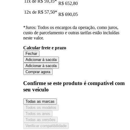
11x de
R$ 59,35
*
R$ 652,80
12x de
R$ 57,50
*
R$ 690,05
*Juros: Todos os encargos da operação, como juros,
custo de parcelamento e outras tarifas estão incluídas
neste valor.
Calcular frete e prazo
Fechar
Adicionar à sacola
Adicionar à sacola
Comprar agora
Confirme se este produto é compatível com
seu veículo
Todas as marcas
Todos os modelos
Todos os anos
Todas as versões
Verificar compatibilidade