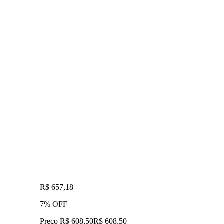
R$ 657,18
7% OFF
Preço R$ 608,50
R$
608
,
50