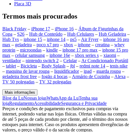
Placa 3D
Termos mais procurados
Black Friday
–
iPhone 17
–
iPhone 16
–
Álbum de Figurinhas da
Copa
–
S26
–
Hub de Conteúdo
–
Hub Celulares
–
Hub Geladeira
–
Hub Tvs
–
iphone 15
–
iphone 14
–
ps5
–
Air Fryer
–
iphone 16 pro
max
–
geladeira
–
poco x7 pro
–
xbox
–
iphone
–
creatina
–
whey
protein
–
microondas
–
kindle
–
iphone 17 pro max
–
iphone 15 pro
max
–
celular samsung
–
iphone 16e
–
xbox series s
–
xiaomi
–
ventilador
–
nintendo switch 2
–
Celular
–
Ar Condicionado Portátil
–
tablet
–
Bicicleta
–
Body Splash
–
jbl
–
redmi note 14
–
tenis nike
–
maquina de lavar roupa
–
liquidificador
–
ipad
–
guarda roupa
–
geladeira frost free
–
fogão 4 bocas
–
Armário de Cozinha
–
Alexa
–
TV 50 polegadas
–
TV 32 polegadas
Mais informações
Blog da Lu
Nossas lojas
WhatsApp da Lu
Tenha sua
loja
Regulamento
Acessibilidade
Segurança e Privacidade
Preços e condições de pagamento exclusivos para compras via
internet, podendo variar nas lojas físicas. Ofertas válidas na compra
de até 5 peças de cada produto por cliente, até o término dos nossos
estoques para internet. Caso os produtos apresentem divergências de
valores, o preço válido é o da sacola de compras.