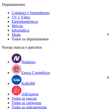
Departamentos
Celulares e Smartphones
TV e Vídeo
Eletrodomésticos
Móveis
Informática
Moda
N
Todos os departamentos
Nossas marcas e parceiros
Netshoes
Epoca Cosméticos
S
KaBuM!
AliExpress
Todas as marcas
Todas as categorias
Todas as subcategorias