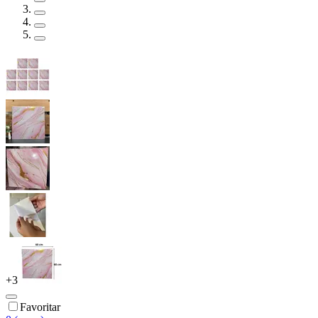
+
3
Favoritar