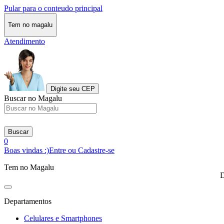
Pular para o conteudo principal
Tem no magalu
Atendimento
Digite seu CEP
Buscar no Magalu
Buscar
0
Boas vindas :)
Entre ou Cadastre-se
Tem no Magalu
D
Departamentos
Celulares e Smartphones