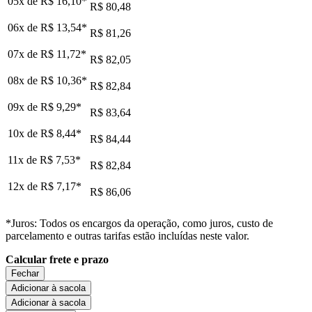
05x de
R$ 16,10
*
R$ 80,48
06x de
R$ 13,54
*
R$ 81,26
07x de
R$ 11,72
*
R$ 82,05
08x de
R$ 10,36
*
R$ 82,84
09x de
R$ 9,29
*
R$ 83,64
10x de
R$ 8,44
*
R$ 84,44
11x de
R$ 7,53
*
R$ 82,84
12x de
R$ 7,17
*
R$ 86,06
*Juros: Todos os encargos da operação, como juros, custo de
parcelamento e outras tarifas estão incluídas neste valor.
Calcular frete e prazo
Fechar
Adicionar à sacola
Adicionar à sacola