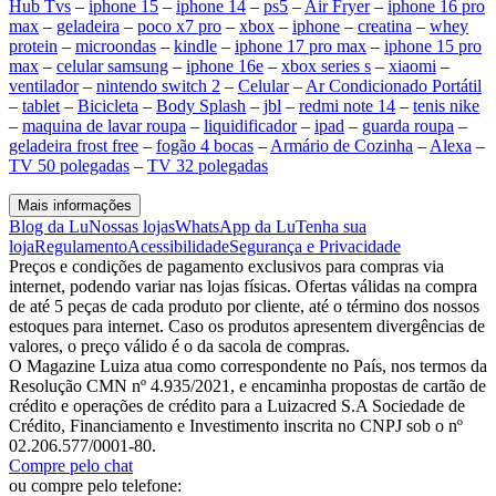
Hub Tvs
–
iphone 15
–
iphone 14
–
ps5
–
Air Fryer
–
iphone 16 pro
max
–
geladeira
–
poco x7 pro
–
xbox
–
iphone
–
creatina
–
whey
protein
–
microondas
–
kindle
–
iphone 17 pro max
–
iphone 15 pro
max
–
celular samsung
–
iphone 16e
–
xbox series s
–
xiaomi
–
ventilador
–
nintendo switch 2
–
Celular
–
Ar Condicionado Portátil
–
tablet
–
Bicicleta
–
Body Splash
–
jbl
–
redmi note 14
–
tenis nike
–
maquina de lavar roupa
–
liquidificador
–
ipad
–
guarda roupa
–
geladeira frost free
–
fogão 4 bocas
–
Armário de Cozinha
–
Alexa
–
TV 50 polegadas
–
TV 32 polegadas
Mais informações
Blog da Lu
Nossas lojas
WhatsApp da Lu
Tenha sua
loja
Regulamento
Acessibilidade
Segurança e Privacidade
Preços e condições de pagamento exclusivos para compras via
internet, podendo variar nas lojas físicas. Ofertas válidas na compra
de até 5 peças de cada produto por cliente, até o término dos nossos
estoques para internet. Caso os produtos apresentem divergências de
valores, o preço válido é o da sacola de compras.
O Magazine Luiza atua como correspondente no País, nos termos da
Resolução CMN nº 4.935/2021, e encaminha propostas de cartão de
crédito e operações de crédito para a Luizacred S.A Sociedade de
Crédito, Financiamento e Investimento inscrita no CNPJ sob o nº
02.206.577/0001-80.
Compre pelo chat
ou compre pelo telefone: