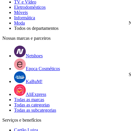
TV e Vídeo
Eletrodomésticos
Móveis
Informática
Moda
N
Todos os departamentos
Nossas marcas e parceiros
Netshoes
Epoca Cosméticos
S
KaBuM!
AliExpress
Todas as marcas
Todas as categorias
Todas as subcategorias
Serviços e benefícios
Cartão Luiza