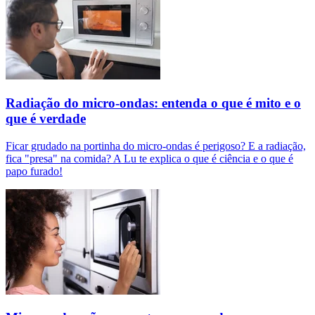
Radiação do micro-ondas: entenda o que é mito e o
que é verdade
Ficar grudado na portinha do micro-ondas é perigoso? E a radiação,
fica "presa" na comida? A Lu te explica o que é ciência e o que é
papo furado!