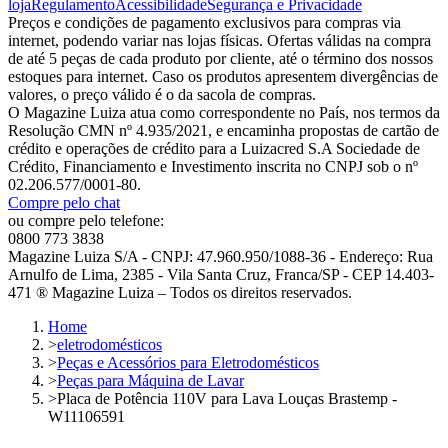
loja
Regulamento
Acessibilidade
Segurança e Privacidade
Preços e condições de pagamento exclusivos para compras via
internet, podendo variar nas lojas físicas. Ofertas válidas na compra
de até 5 peças de cada produto por cliente, até o término dos nossos
estoques para internet. Caso os produtos apresentem divergências de
valores, o preço válido é o da sacola de compras.
O Magazine Luiza atua como correspondente no País, nos termos da
Resolução CMN nº 4.935/2021, e encaminha propostas de cartão de
crédito e operações de crédito para a Luizacred S.A Sociedade de
Crédito, Financiamento e Investimento inscrita no CNPJ sob o nº
02.206.577/0001-80.
Compre pelo chat
ou compre pelo telefone:
0800 773 3838
Magazine Luiza S/A - CNPJ: 47.960.950/1088-36 - Endereço: Rua
Arnulfo de Lima, 2385 - Vila Santa Cruz, Franca/SP - CEP 14.403-
471 ® Magazine Luiza – Todos os direitos reservados.
Home
>
eletrodomésticos
>
Peças e Acessórios para Eletrodomésticos
>
Peças para Máquina de Lavar
>
Placa de Potência 110V para Lava Louças Brastemp -
W11106591