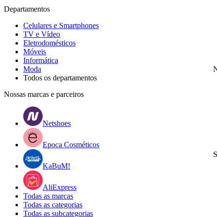
Departamentos
Celulares e Smartphones
TV e Vídeo
Eletrodomésticos
Móveis
Informática
Moda
N
Todos os departamentos
Nossas marcas e parceiros
Netshoes
Epoca Cosméticos
S
KaBuM!
AliExpress
Todas as marcas
Todas as categorias
Todas as subcategorias