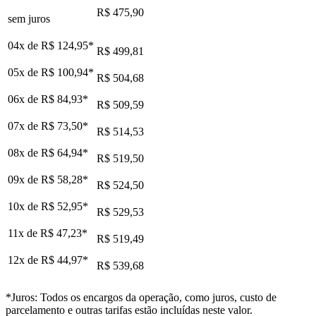
R$ 475,90
sem juros
04x de
R$ 124,95
*
R$ 499,81
05x de
R$ 100,94
*
R$ 504,68
06x de
R$ 84,93
*
R$ 509,59
07x de
R$ 73,50
*
R$ 514,53
08x de
R$ 64,94
*
R$ 519,50
09x de
R$ 58,28
*
R$ 524,50
10x de
R$ 52,95
*
R$ 529,53
11x de
R$ 47,23
*
R$ 519,49
12x de
R$ 44,97
*
R$ 539,68
*Juros: Todos os encargos da operação, como juros, custo de
parcelamento e outras tarifas estão incluídas neste valor.