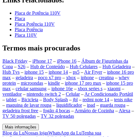
Links relacionados:
Placa de Potência 110V
Placa
Placa Potência 110V
Placa Potência
Placa 110V
Termos mais procurados
Black Friday
–
iPhone 17
–
iPhone 16
–
Álbum de Figurinhas da
Copa
–
S26
–
Hub de Conteúdo
–
Hub Celulares
–
Hub Geladeira
–
Hub Tvs
–
iphone 15
–
iphone 14
–
ps5
–
Air Fryer
–
iphone 16 pro
max
–
geladeira
–
poco x7 pro
–
xbox
–
iphone
–
creatina
–
whey
protein
–
microondas
–
kindle
–
iphone 17 pro max
–
iphone 15 pro
max
–
celular samsung
–
iphone 16e
–
xbox series s
–
xiaomi
–
ventilador
–
nintendo switch 2
–
Celular
–
Ar Condicionado Portátil
–
tablet
–
Bicicleta
–
Body Splash
–
jbl
–
redmi note 14
–
tenis nike
–
maquina de lavar roupa
–
liquidificador
–
ipad
–
guarda roupa
–
geladeira frost free
–
fogão 4 bocas
–
Armário de Cozinha
–
Alexa
–
TV 50 polegadas
–
TV 32 polegadas
Mais informações
Blog da Lu
Nossas lojas
WhatsApp da Lu
Tenha sua