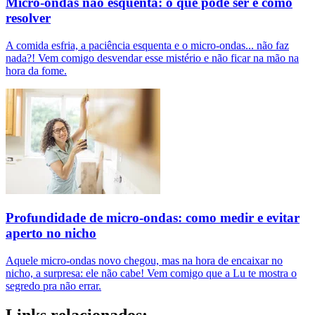
Micro-ondas não esquenta: o que pode ser e como
resolver
A comida esfria, a paciência esquenta e o micro-ondas... não faz
nada?! Vem comigo desvendar esse mistério e não ficar na mão na
hora da fome.
Profundidade de micro-ondas: como medir e evitar
aperto no nicho
Aquele micro-ondas novo chegou, mas na hora de encaixar no
nicho, a surpresa: ele não cabe! Vem comigo que a Lu te mostra o
segredo pra não errar.