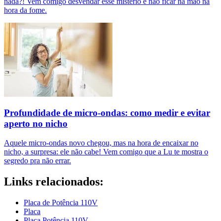
nada?! Vem comigo desvendar esse mistério e não ficar na mão na
hora da fome.
Profundidade de micro-ondas: como medir e evitar
aperto no nicho
Aquele micro-ondas novo chegou, mas na hora de encaixar no
nicho, a surpresa: ele não cabe! Vem comigo que a Lu te mostra o
segredo pra não errar.
Links relacionados:
Placa de Potência 110V
Placa
Placa Potência 110V