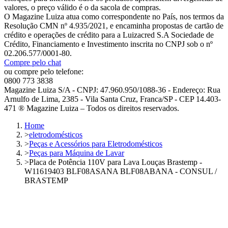
valores, o preço válido é o da sacola de compras.
O Magazine Luiza atua como correspondente no País, nos termos da
Resolução CMN nº 4.935/2021, e encaminha propostas de cartão de
crédito e operações de crédito para a Luizacred S.A Sociedade de
Crédito, Financiamento e Investimento inscrita no CNPJ sob o nº
02.206.577/0001-80.
Compre pelo chat
ou compre pelo telefone:
0800 773 3838
Magazine Luiza S/A - CNPJ: 47.960.950/1088-36 - Endereço: Rua
Arnulfo de Lima, 2385 - Vila Santa Cruz, Franca/SP - CEP 14.403-
471 ® Magazine Luiza – Todos os direitos reservados.
Home
>
eletrodomésticos
>
Peças e Acessórios para Eletrodomésticos
>
Peças para Máquina de Lavar
>
Placa de Potência 110V para Lava Louças Brastemp -
W11619403 BLF08ASANA BLF08ABANA - CONSUL /
BRASTEMP