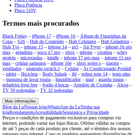
Placa Potência
Placa 110V
Termos mais procurados
Black Friday
–
iPhone 17
–
iPhone 16
–
Álbum de Figurinhas da
Copa
–
S26
–
Hub de Conteúdo
–
Hub Celulares
–
Hub Geladeira
–
Hub Tvs
–
iphone 15
–
iphone 14
–
ps5
–
Air Fryer
–
iphone 16 pro
max
–
geladeira
–
poco x7 pro
–
xbox
–
iphone
–
creatina
–
whey
protein
–
microondas
–
kindle
–
iphone 17 pro max
–
iphone 15 pro
max
–
celular samsung
–
iphone 16e
–
xbox series s
–
xiaomi
–
ventilador
–
nintendo switch 2
–
Celular
–
Ar Condicionado Portátil
–
tablet
–
Bicicleta
–
Body Splash
–
jbl
–
redmi note 14
–
tenis nike
–
maquina de lavar roupa
–
liquidificador
–
ipad
–
guarda roupa
–
geladeira frost free
–
fogão 4 bocas
–
Armário de Cozinha
–
Alexa
–
TV 50 polegadas
–
TV 32 polegadas
Mais informações
Blog da Lu
Nossas lojas
WhatsApp da Lu
Tenha sua
loja
Regulamento
Acessibilidade
Segurança e Privacidade
Preços e condições de pagamento exclusivos para compras via
internet, podendo variar nas lojas físicas. Ofertas válidas na compra
de até 5 peças de cada produto por cliente, até o término dos nossos
estoques para internet. Caso os produtos apresentem divergências de