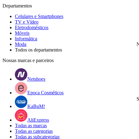
Departamentos
Celulares e Smartphones
TV e Vídeo
Eletrodomésticos
Móveis
Informática
Moda
N
Todos os departamentos
Nossas marcas e parceiros
Netshoes
Epoca Cosméticos
S
KaBuM!
AliExpress
Todas as marcas
Todas as categorias
Todas as subcategorias