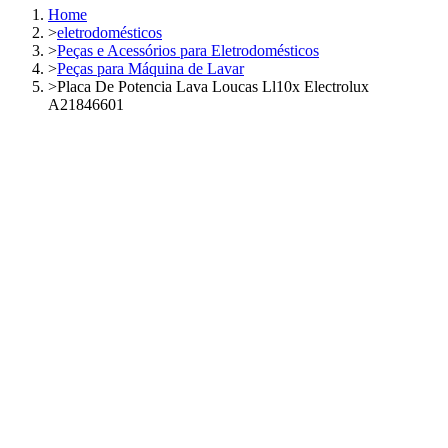
Home
>
eletrodomésticos
>
Peças e Acessórios para Eletrodomésticos
>
Peças para Máquina de Lavar
>
Placa De Potencia Lava Loucas Ll10x Electrolux
A21846601