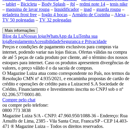
–
tablet
–
Bicicleta
–
Body Splash
–
jbl
–
redmi note 14
–
tenis nike
–
maquina de lavar roupa
–
liquidificador
–
ipad
–
guarda roupa
–
geladeira frost free
–
fogão 4 bocas
–
Armário de Cozinha
–
Alexa
–
TV 50 polegadas
–
TV 32 polegadas
Mais informações
Blog da Lu
Nossas lojas
WhatsApp da Lu
Tenha sua
loja
Regulamento
Acessibilidade
Segurança e Privacidade
Preços e condições de pagamento exclusivos para compras via
internet, podendo variar nas lojas físicas. Ofertas válidas na compra
de até 5 peças de cada produto por cliente, até o término dos nossos
estoques para internet. Caso os produtos apresentem divergências de
valores, o preço válido é o da sacola de compras.
O Magazine Luiza atua como correspondente no País, nos termos da
Resolução CMN nº 4.935/2021, e encaminha propostas de cartão de
crédito e operações de crédito para a Luizacred S.A Sociedade de
Crédito, Financiamento e Investimento inscrita no CNPJ sob o nº
02.206.577/0001-80.
Compre pelo chat
ou compre pelo telefone:
0800 773 3838
Magazine Luiza S/A - CNPJ: 47.960.950/1088-36 - Endereço: Rua
Arnulfo de Lima, 2385 - Vila Santa Cruz, Franca/SP - CEP 14.403-
471 ® Magazine Luiza – Todos os direitos reservados.