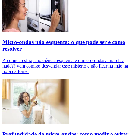
Micro-ondas não esquenta: o que pode ser e como
resolver
A comida esfria, a paciência esquenta e o micro-ondas... não faz
nada?! Vem comigo desvendar esse mistério e não ficar na mão na
hora da fome.
Profundidade de micro-ondas: como medir e evitar