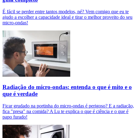
É fácil se perder entre tantos modelos, né? Vem comigo que eu te
ajudo a escolher a capacidade ideal e tirar o melhor proveito do seu
micro-ondas!
Radiação do micro-ondas: entenda o que é mito e o
que é verdade
Ficar grudado na portinha do micro-ondas é perigoso? E a radiação,
fica "presa" na comida? A Lu te explica o que é ciência e o que é
papo furado!