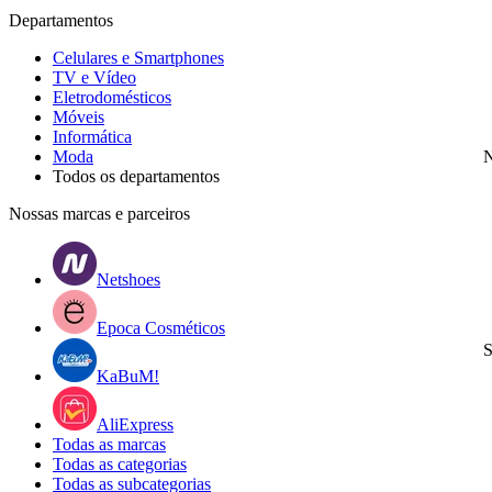
Departamentos
Celulares e Smartphones
TV e Vídeo
Eletrodomésticos
Móveis
Informática
Moda
N
Todos os departamentos
Nossas marcas e parceiros
Netshoes
Epoca Cosméticos
S
KaBuM!
AliExpress
Todas as marcas
Todas as categorias
Todas as subcategorias