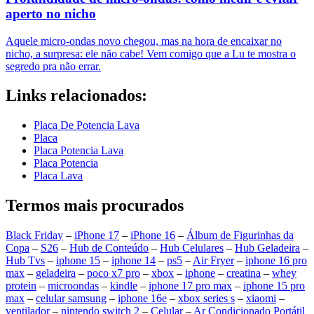
aperto no nicho
Aquele micro-ondas novo chegou, mas na hora de encaixar no
nicho, a surpresa: ele não cabe! Vem comigo que a Lu te mostra o
segredo pra não errar.
Links relacionados:
Placa De Potencia Lava
Placa
Placa Potencia Lava
Placa Potencia
Placa Lava
Termos mais procurados
Black Friday
–
iPhone 17
–
iPhone 16
–
Álbum de Figurinhas da
Copa
–
S26
–
Hub de Conteúdo
–
Hub Celulares
–
Hub Geladeira
–
Hub Tvs
–
iphone 15
–
iphone 14
–
ps5
–
Air Fryer
–
iphone 16 pro
max
–
geladeira
–
poco x7 pro
–
xbox
–
iphone
–
creatina
–
whey
protein
–
microondas
–
kindle
–
iphone 17 pro max
–
iphone 15 pro
max
–
celular samsung
–
iphone 16e
–
xbox series s
–
xiaomi
–
ventilador
–
nintendo switch 2
–
Celular
–
Ar Condicionado Portátil