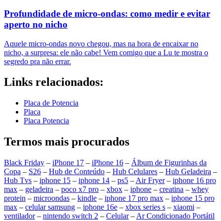
Profundidade de micro-ondas: como medir e evitar
aperto no nicho
Aquele micro-ondas novo chegou, mas na hora de encaixar no
nicho, a surpresa: ele não cabe! Vem comigo que a Lu te mostra o
segredo pra não errar.
Links relacionados:
Placa de Potencia
Placa
Placa Potencia
Termos mais procurados
Black Friday
–
iPhone 17
–
iPhone 16
–
Álbum de Figurinhas da
Copa
–
S26
–
Hub de Conteúdo
–
Hub Celulares
–
Hub Geladeira
–
Hub Tvs
–
iphone 15
–
iphone 14
–
ps5
–
Air Fryer
–
iphone 16 pro
max
–
geladeira
–
poco x7 pro
–
xbox
–
iphone
–
creatina
–
whey
protein
–
microondas
–
kindle
–
iphone 17 pro max
–
iphone 15 pro
max
–
celular samsung
–
iphone 16e
–
xbox series s
–
xiaomi
–
ventilador
–
nintendo switch 2
–
Celular
–
Ar Condicionado Portátil