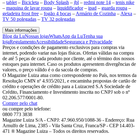
–
tablet
–
Bicicleta
–
Body Splash
–
jbl
–
redmi note 14
–
tenis nike
–
maquina de lavar roupa
–
liquidificador
–
ipad
–
guarda roupa
–
geladeira frost free
–
fogão 4 bocas
–
Armário de Cozinha
–
Alexa
–
TV 50 polegadas
–
TV 32 polegadas
Mais informações
Blog da Lu
Nossas lojas
WhatsApp da Lu
Tenha sua
loja
Regulamento
Acessibilidade
Segurança e Privacidade
Preços e condições de pagamento exclusivos para compras via
internet, podendo variar nas lojas físicas. Ofertas válidas na compra
de até 5 peças de cada produto por cliente, até o término dos nossos
estoques para internet. Caso os produtos apresentem divergências de
valores, o preço válido é o da sacola de compras.
O Magazine Luiza atua como correspondente no País, nos termos da
Resolução CMN nº 4.935/2021, e encaminha propostas de cartão de
crédito e operações de crédito para a Luizacred S.A Sociedade de
Crédito, Financiamento e Investimento inscrita no CNPJ sob o nº
02.206.577/0001-80.
Compre pelo chat
ou compre pelo telefone:
0800 773 3838
Magazine Luiza S/A - CNPJ: 47.960.950/1088-36 - Endereço: Rua
Arnulfo de Lima, 2385 - Vila Santa Cruz, Franca/SP - CEP 14.403-
471 ® Magazine Luiza – Todos os direitos reservados.