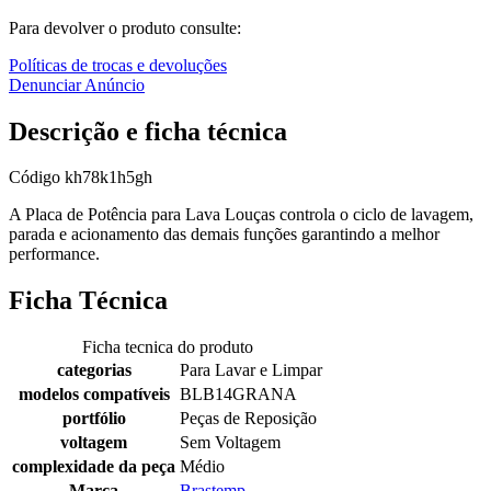
Para devolver o produto consulte:
Políticas de trocas e devoluções
Denunciar Anúncio
Descrição e ficha técnica
Código
kh78k1h5gh
A Placa de Potência para Lava Louças controla o ciclo de lavagem,
parada e acionamento das demais funções garantindo a melhor
performance.
Ficha Técnica
Ficha tecnica do produto
categorias
Para Lavar e Limpar
modelos compatíveis
BLB14GRANA
portfólio
Peças de Reposição
voltagem
Sem Voltagem
complexidade da peça
Médio
Marca
Brastemp