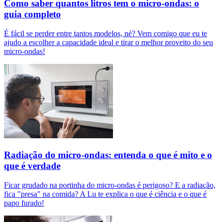
Como saber quantos litros tem o micro-ondas: o
guia completo
É fácil se perder entre tantos modelos, né? Vem comigo que eu te
ajudo a escolher a capacidade ideal e tirar o melhor proveito do seu
micro-ondas!
Radiação do micro-ondas: entenda o que é mito e o
que é verdade
Ficar grudado na portinha do micro-ondas é perigoso? E a radiação,
fica "presa" na comida? A Lu te explica o que é ciência e o que é
papo furado!