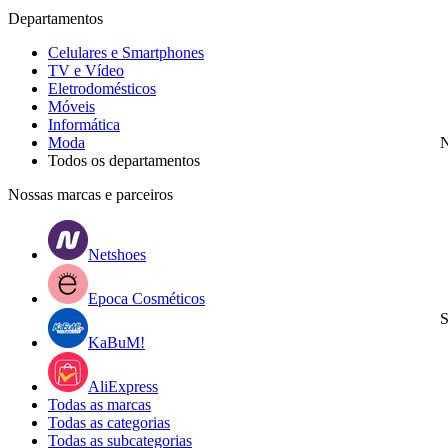
Departamentos
Celulares e Smartphones
TV e Vídeo
Eletrodomésticos
Móveis
Informática
Moda
N
Todos os departamentos
Nossas marcas e parceiros
Netshoes
Epoca Cosméticos
S
KaBuM!
AliExpress
Todas as marcas
Todas as categorias
Todas as subcategorias