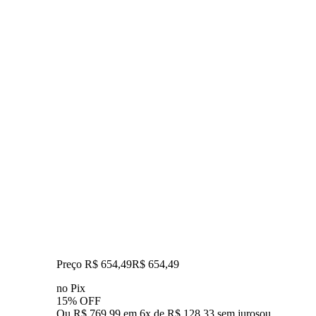
Preço R$ 654,49
R$
654
,
49
no Pix
15% OFF
Ou R$ 769,99 em 6x de R$ 128,33 sem juros
ou