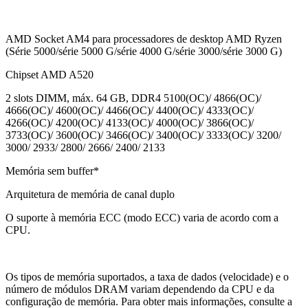
AMD Socket AM4 para processadores de desktop AMD Ryzen
(Série 5000/série 5000 G/série 4000 G/série 3000/série 3000 G)
Chipset AMD A520
2 slots DIMM, máx. 64 GB, DDR4 5100(OC)/ 4866(OC)/
4666(OC)/ 4600(OC)/ 4466(OC)/ 4400(OC)/ 4333(OC)/
4266(OC)/ 4200(OC)/ 4133(OC)/ 4000(OC)/ 3866(OC)/
3733(OC)/ 3600(OC)/ 3466(OC)/ 3400(OC)/ 3333(OC)/ 3200/
3000/ 2933/ 2800/ 2666/ 2400/ 2133
Memória sem buffer*
Arquitetura de memória de canal duplo
O suporte à memória ECC (modo ECC) varia de acordo com a
CPU.
Os tipos de memória suportados, a taxa de dados (velocidade) e o
número de módulos DRAM variam dependendo da CPU e da
configuração de memória. Para obter mais informações, consulte a