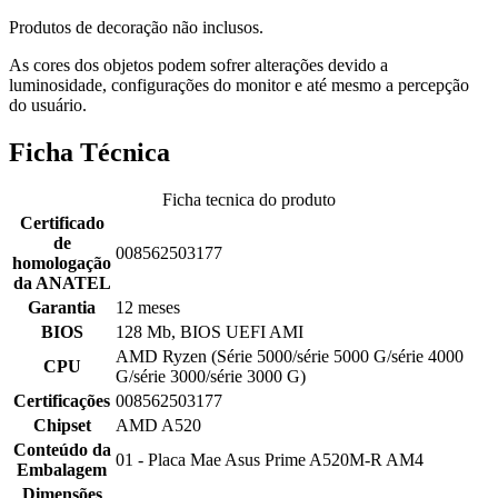
Produtos de decoração não inclusos.
As cores dos objetos podem sofrer alterações devido a
luminosidade, configurações do monitor e até mesmo a percepção
do usuário.
Ficha Técnica
Ficha tecnica do produto
Certificado
de
008562503177
homologação
da ANATEL
Garantia
12 meses
BIOS
128 Mb, BIOS UEFI AMI
AMD Ryzen (Série 5000/série 5000 G/série 4000
CPU
G/série 3000/série 3000 G)
Certificações
008562503177
Chipset
AMD A520
Conteúdo da
01 - Placa Mae Asus Prime A520M-R AM4
Embalagem
Dimensões