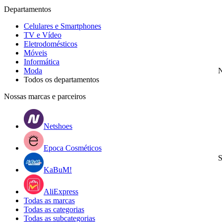
Departamentos
Celulares e Smartphones
TV e Vídeo
Eletrodomésticos
Móveis
Informática
Moda
N
Todos os departamentos
Nossas marcas e parceiros
Netshoes
Epoca Cosméticos
S
KaBuM!
AliExpress
Todas as marcas
Todas as categorias
Todas as subcategorias