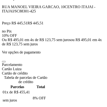
RUA MANOEL VIEIRA GARCAO, 10
CENTRO ITAJAI -
ITAJAI/SC
88301-425
Preço R$ 445,51
R$
445
,
51
no Pix
10% OFF
Ou R$ 495,01 em 4x de R$ 123,75 sem juros
ou
R$ 495,01
em
4
x
de
R$ 123,75
sem juros
Ver opções de pagamento
Parcelamento
Cartão Luiza
Cartão de crédito
Tabela de parcelas de Cartão
de crédito
Parcelas
Total
01x de
R$ 455,41
8
% OFF
sem juros