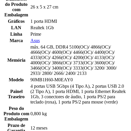
do Produto
26 x 5 x 27 cm
com
Embalagem
Gráficos
1 porta HDMI
LAN
Realtek 1Gb
Linha
Prime
Marca
Asus
máx. 64 GB, DDR4 5100(OC)/ 4866(OC)/
4666(OC)/ 4600(OC)/ 4466(OC)/ 4400(OC)/
4333(OC)/ 4266(OC)/ 4200(OC)/ 4133(OC)/
Memória
4000(OC)/ 3866(OC)/ 3733(OC)/ 3600(OC)/
3466(OC)/ 3400(OC)/ 3333(OC)/ 3200/ 3000/
2933/ 2800/ 2666/ 2400/ 2133
Modelo
90MB1H60-M0EAY0
4 portas USB 5Gbps (4 Tipo A), 2 portas USB 2.0
Painel
(2 Tipo A), 1 porta HDMI, 1 porta Ethernet Realtek
Traseiro
1Gb, 3 conectores de áudio, 1 porta PS/2 para
teclado (roxa), 1 porta PS/2 para mouse (verde)
Peso do
Produto com
0,800 kg
Embalagem
Prazo de
12 meses
Garantia