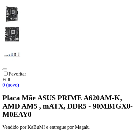
Favoritar
Full
0 (novo)
Placa Mãe ASUS PRIME A620AM-K,
AMD AM5 , mATX, DDR5 - 90MB1GX0-
M0EAY0
Vendido por
KaBuM!
e entregue por
Magalu