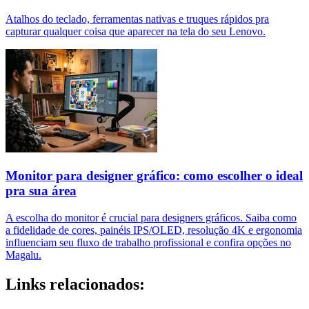
Atalhos do teclado, ferramentas nativas e truques rápidos pra
capturar qualquer coisa que aparecer na tela do seu Lenovo.
Monitor para designer gráfico: como escolher o ideal
pra sua área
A escolha do monitor é crucial para designers gráficos. Saiba como
a fidelidade de cores, painéis IPS/OLED, resolução 4K e ergonomia
influenciam seu fluxo de trabalho profissional e confira opções no
Magalu.
Links relacionados: