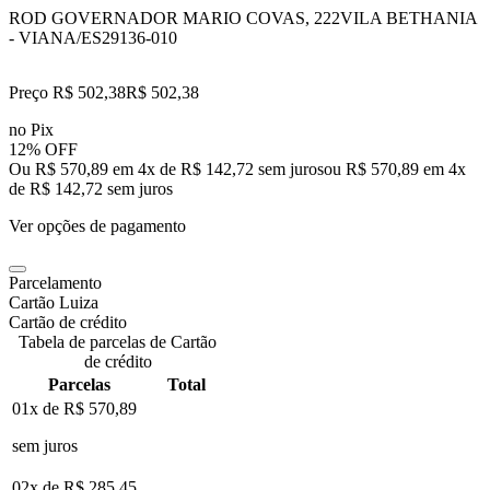
ROD GOVERNADOR MARIO COVAS, 222
VILA BETHANIA
- VIANA/ES
29136-010
Preço R$ 502,38
R$
502
,
38
no Pix
12% OFF
Ou R$ 570,89 em 4x de R$ 142,72 sem juros
ou
R$ 570,89
em
4
x
de
R$ 142,72
sem juros
Ver opções de pagamento
Parcelamento
Cartão Luiza
Cartão de crédito
Tabela de parcelas de Cartão
de crédito
Parcelas
Total
01x de
R$ 570,89
sem juros
02x de
R$ 285,45