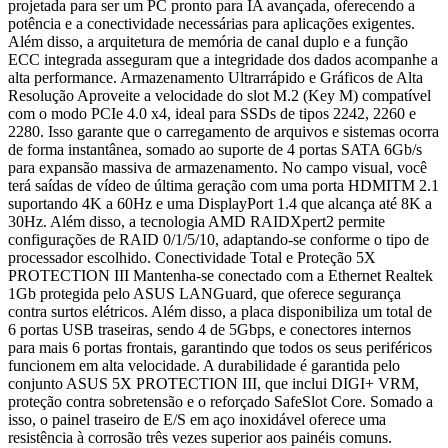
projetada para ser um PC pronto para IA avançada, oferecendo a
potência e a conectividade necessárias para aplicações exigentes.
Além disso, a arquitetura de memória de canal duplo e a função
ECC integrada asseguram que a integridade dos dados acompanhe a
alta performance. Armazenamento Ultrarrápido e Gráficos de Alta
Resolução Aproveite a velocidade do slot M.2 (Key M) compatível
com o modo PCIe 4.0 x4, ideal para SSDs de tipos 2242, 2260 e
2280. Isso garante que o carregamento de arquivos e sistemas ocorra
de forma instantânea, somado ao suporte de 4 portas SATA 6Gb/s
para expansão massiva de armazenamento. No campo visual, você
terá saídas de vídeo de última geração com uma porta HDMITM 2.1
suportando 4K a 60Hz e uma DisplayPort 1.4 que alcança até 8K a
30Hz. Além disso, a tecnologia AMD RAIDXpert2 permite
configurações de RAID 0/1/5/10, adaptando-se conforme o tipo de
processador escolhido. Conectividade Total e Proteção 5X
PROTECTION III Mantenha-se conectado com a Ethernet Realtek
1Gb protegida pelo ASUS LANGuard, que oferece segurança
contra surtos elétricos. Além disso, a placa disponibiliza um total de
6 portas USB traseiras, sendo 4 de 5Gbps, e conectores internos
para mais 6 portas frontais, garantindo que todos os seus periféricos
funcionem em alta velocidade. A durabilidade é garantida pelo
conjunto ASUS 5X PROTECTION III, que inclui DIGI+ VRM,
proteção contra sobretensão e o reforçado SafeSlot Core. Somado a
isso, o painel traseiro de E/S em aço inoxidável oferece uma
resistência à corrosão três vezes superior aos painéis comuns.