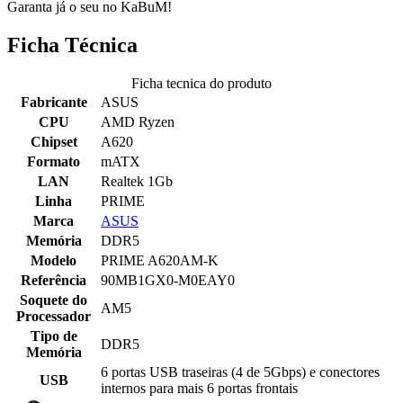
Garanta já o seu no KaBuM!
Ficha Técnica
Ficha tecnica do produto
Fabricante
ASUS
CPU
AMD Ryzen
Chipset
A620
Formato
mATX
LAN
Realtek 1Gb
Linha
PRIME
Marca
ASUS
Memória
DDR5
Modelo
PRIME A620AM-K
Referência
90MB1GX0-M0EAY0
Soquete do
AM5
Processador
Tipo de
DDR5
Memória
6 portas USB traseiras (4 de 5Gbps) e conectores
USB
internos para mais 6 portas frontais