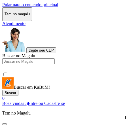
Pular para o conteudo principal
Tem no magalu
Atendimento
Digite seu CEP
Buscar no Magalu
Buscar em KaBuM!
Buscar
0
Boas vindas :)
Entre ou Cadastre-se
Tem no Magalu
D