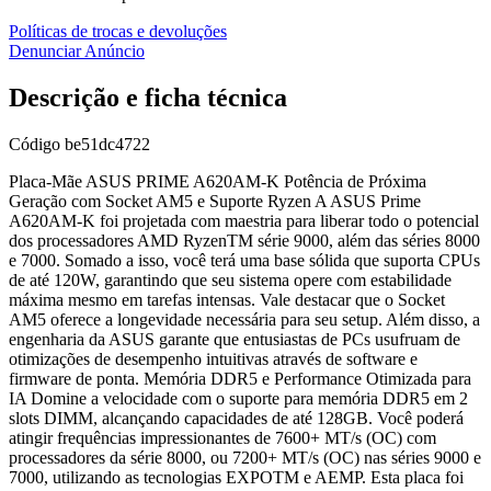
Políticas de trocas e devoluções
Denunciar Anúncio
Descrição e ficha técnica
Código
be51dc4722
Placa-Mãe ASUS PRIME A620AM-K Potência de Próxima
Geração com Socket AM5 e Suporte Ryzen A ASUS Prime
A620AM-K foi projetada com maestria para liberar todo o potencial
dos processadores AMD RyzenTM série 9000, além das séries 8000
e 7000. Somado a isso, você terá uma base sólida que suporta CPUs
de até 120W, garantindo que seu sistema opere com estabilidade
máxima mesmo em tarefas intensas. Vale destacar que o Socket
AM5 oferece a longevidade necessária para seu setup. Além disso, a
engenharia da ASUS garante que entusiastas de PCs usufruam de
otimizações de desempenho intuitivas através de software e
firmware de ponta. Memória DDR5 e Performance Otimizada para
IA Domine a velocidade com o suporte para memória DDR5 em 2
slots DIMM, alcançando capacidades de até 128GB. Você poderá
atingir frequências impressionantes de 7600+ MT/s (OC) com
processadores da série 8000, ou 7200+ MT/s (OC) nas séries 9000 e
7000, utilizando as tecnologias EXPOTM e AEMP. Esta placa foi