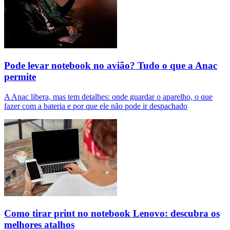
Pode levar notebook no avião? Tudo o que a Anac
permite
A Anac libera, mas tem detalhes: onde guardar o aparelho, o que
fazer com a bateria e por que ele não pode ir despachado
Como tirar print no notebook Lenovo: descubra os
melhores atalhos