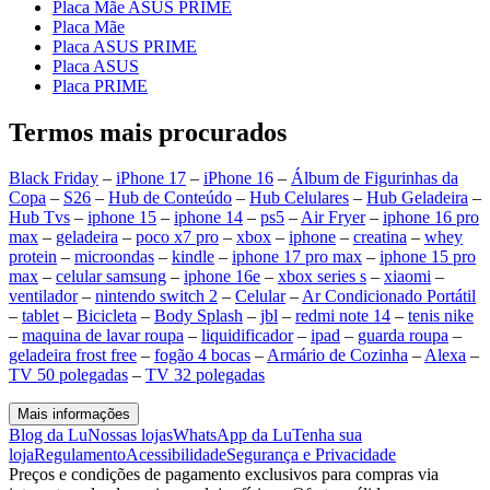
Placa Mãe ASUS PRIME
Placa Mãe
Placa ASUS PRIME
Placa ASUS
Placa PRIME
Termos mais procurados
Black Friday
–
iPhone 17
–
iPhone 16
–
Álbum de Figurinhas da
Copa
–
S26
–
Hub de Conteúdo
–
Hub Celulares
–
Hub Geladeira
–
Hub Tvs
–
iphone 15
–
iphone 14
–
ps5
–
Air Fryer
–
iphone 16 pro
max
–
geladeira
–
poco x7 pro
–
xbox
–
iphone
–
creatina
–
whey
protein
–
microondas
–
kindle
–
iphone 17 pro max
–
iphone 15 pro
max
–
celular samsung
–
iphone 16e
–
xbox series s
–
xiaomi
–
ventilador
–
nintendo switch 2
–
Celular
–
Ar Condicionado Portátil
–
tablet
–
Bicicleta
–
Body Splash
–
jbl
–
redmi note 14
–
tenis nike
–
maquina de lavar roupa
–
liquidificador
–
ipad
–
guarda roupa
–
geladeira frost free
–
fogão 4 bocas
–
Armário de Cozinha
–
Alexa
–
TV 50 polegadas
–
TV 32 polegadas
Mais informações
Blog da Lu
Nossas lojas
WhatsApp da Lu
Tenha sua
loja
Regulamento
Acessibilidade
Segurança e Privacidade
Preços e condições de pagamento exclusivos para compras via