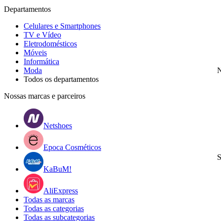
Departamentos
Celulares e Smartphones
TV e Vídeo
Eletrodomésticos
Móveis
Informática
Moda
N
Todos os departamentos
Nossas marcas e parceiros
Netshoes
Epoca Cosméticos
S
KaBuM!
AliExpress
Todas as marcas
Todas as categorias
Todas as subcategorias