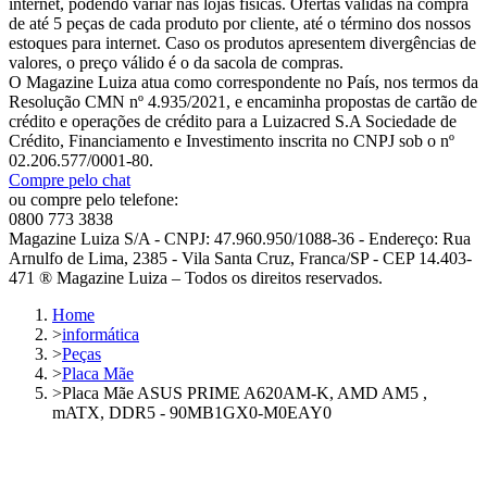
internet, podendo variar nas lojas físicas. Ofertas válidas na compra
de até 5 peças de cada produto por cliente, até o término dos nossos
estoques para internet. Caso os produtos apresentem divergências de
valores, o preço válido é o da sacola de compras.
O Magazine Luiza atua como correspondente no País, nos termos da
Resolução CMN nº 4.935/2021, e encaminha propostas de cartão de
crédito e operações de crédito para a Luizacred S.A Sociedade de
Crédito, Financiamento e Investimento inscrita no CNPJ sob o nº
02.206.577/0001-80.
Compre pelo chat
ou compre pelo telefone:
0800 773 3838
Magazine Luiza S/A - CNPJ: 47.960.950/1088-36 - Endereço: Rua
Arnulfo de Lima, 2385 - Vila Santa Cruz, Franca/SP - CEP 14.403-
471 ® Magazine Luiza – Todos os direitos reservados.
Home
>
informática
>
Peças
>
Placa Mãe
>
Placa Mãe ASUS PRIME A620AM-K, AMD AM5 ,
mATX, DDR5 - 90MB1GX0-M0EAY0