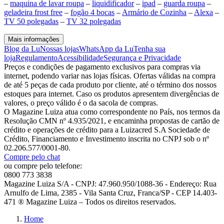
–
maquina de lavar roupa
–
liquidificador
–
ipad
–
guarda roupa
–
geladeira frost free
–
fogão 4 bocas
–
Armário de Cozinha
–
Alexa
–
TV 50 polegadas
–
TV 32 polegadas
Mais informações
Blog da Lu
Nossas lojas
WhatsApp da Lu
Tenha sua
loja
Regulamento
Acessibilidade
Segurança e Privacidade
Preços e condições de pagamento exclusivos para compras via
internet, podendo variar nas lojas físicas. Ofertas válidas na compra
de até 5 peças de cada produto por cliente, até o término dos nossos
estoques para internet. Caso os produtos apresentem divergências de
valores, o preço válido é o da sacola de compras.
O Magazine Luiza atua como correspondente no País, nos termos da
Resolução CMN nº 4.935/2021, e encaminha propostas de cartão de
crédito e operações de crédito para a Luizacred S.A Sociedade de
Crédito, Financiamento e Investimento inscrita no CNPJ sob o nº
02.206.577/0001-80.
Compre pelo chat
ou compre pelo telefone:
0800 773 3838
Magazine Luiza S/A - CNPJ: 47.960.950/1088-36 - Endereço: Rua
Arnulfo de Lima, 2385 - Vila Santa Cruz, Franca/SP - CEP 14.403-
471 ® Magazine Luiza – Todos os direitos reservados.
Home