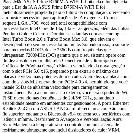
Placa-Mãe ASUS Prime B760M-A WIFI II Potência e Inteligência
para a Era da IA A ASUS Prime B760M-A WIFI II foi
meticulosamente projetada para o futuro da computação, oferecendo
a robustez necessária para aplicações de IA exigentes. Com o
soquete LGA 1700, você terá total compatibilidade com
processadores Intel Core de 14a, 13a e 12a geração, além das linhas
Pentium Gold e Celeron. Domine suas tarefas com as tecnologias
Intel Turbo Boost 2.0 e Turbo Boost Max 3.0, que elevam o
desempenho do seu processador ao limite. Somado a isso, o suporte
para memórias DDR5 de até 256GB com frequências que
ultrapassam 7200MHz (OC) garante que o seu sistema opere com
fluidez absoluta em multitarefa. Conectividade Ultrarrápida e
Gráficos de Próxima Geração Sinta a velocidade da nova geração
com o slot PCIe 5.0 x16, preparado para extrair o máximo das
placas de vídeo mais potentes do mercado. Além disso, a placa conta
com dois slots M.2 operando em PCIe 4.0 x4, permitindo que você
instale SSDs de altíssima velocidade para carregamentos
instantâneos. Para a comunicação externa, você terá o poder do Wi-
Fi 6E operando nas frequências de 2.4/5/6 GHz, garantindo
estabilidade mesmo em ambientes congestionados. A porta Ethernet
Realtek 2.5Gb com ASUS LANGuard oferece uma conexão com
fio superior, enquanto o Bluetooth v5.4 conecta seus periféricos com
latência mínima. Resfriamento Avançado e Personalização Aura
Sync Mantenha a temperatura sob controle com um sistema de
resfriamento abrangente que inclui dissipadores de calor VRM,