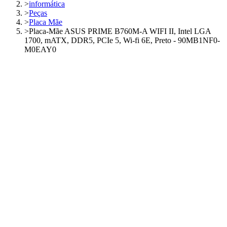
>
informática
>
Peças
>
Placa Mãe
>
Placa-Mãe ASUS PRIME B760M-A WIFI II, Intel LGA
1700, mATX, DDR5, PCIe 5, Wi-fi 6E, Preto - 90MB1NF0-
M0EAY0