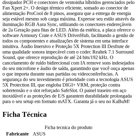
dissipador PCH e conectores de ventoinha híbridos gerenciados pelo
Fan Xpert 2+. O design térmico eficiente, somado ao conector de
alimentação ProCool de 8 pinos, assegura que a entrega de energia
seja estável mesmo sob carga máxima. Expresse seu estilo através da
iluminação RGB Aura Sync, utilizando os conectores endereçáveis
de 2a Geração para fitas de LED. Além da estética, a placa oferece o
software Armoury Crate e ASUS DriverHub, facilitando a gestão de
todos os componentes e atualizações de sistema em uma interface
intuitiva. Áudio Imersivo e Proteção 5X Protection III Desfrute de
uma qualidade sonora impecável com o codec Realtek 7.1 Surround
Sound, que oferece reprodução de até 24 bits/192 kHz. O
cancelamento de ruído bidirecional com IA remove sons indesejados
do seu microfone e áudio de saída, garantindo que você ouça apenas
o que importa durante suas partidas ou videoconferências. A
segurança do seu investimento é prioridade com a tecnologia ASUS
5X Protection III, que engloba DIGI+ VRM, proteção contra
sobretensão e o slot reforçado SafeSlot. O painel traseiro em aço
inoxidável e as proteções de E/S garantem durabilidade prolongada
para o seu setup em formato mATX. Garanta já o seu no KaBuM!
Ficha Técnica
Ficha tecnica do produto
Fabricante
ASUS