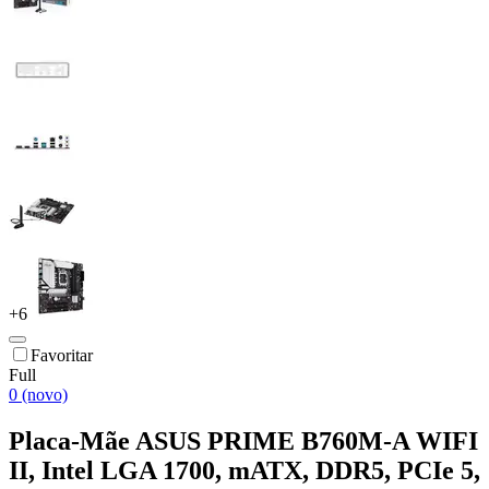
+
6
Favoritar
Full
0 (novo)
Placa-Mãe ASUS PRIME B760M-A WIFI
II, Intel LGA 1700, mATX, DDR5, PCIe 5,