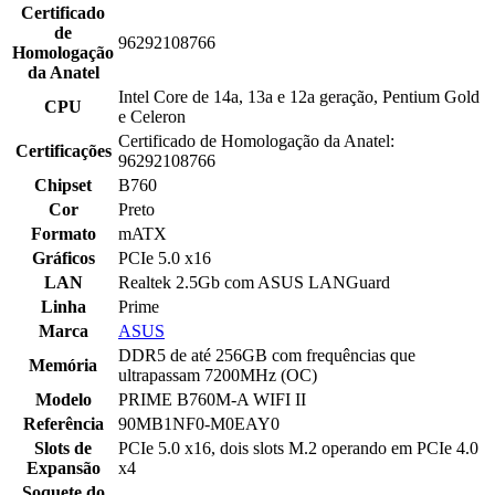
Certificado
de
96292108766
Homologação
da Anatel
Intel Core de 14a, 13a e 12a geração, Pentium Gold
CPU
e Celeron
Certificado de Homologação da Anatel:
Certificações
96292108766
Chipset
B760
Cor
Preto
Formato
mATX
Gráficos
PCIe 5.0 x16
LAN
Realtek 2.5Gb com ASUS LANGuard
Linha
Prime
Marca
ASUS
DDR5 de até 256GB com frequências que
Memória
ultrapassam 7200MHz (OC)
Modelo
PRIME B760M-A WIFI II
Referência
90MB1NF0-M0EAY0
Slots de
PCIe 5.0 x16, dois slots M.2 operando em PCIe 4.0
Expansão
x4
Soquete do