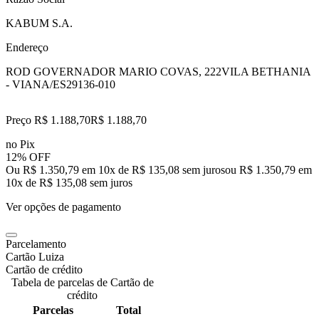
KABUM S.A.
Endereço
ROD GOVERNADOR MARIO COVAS, 222
VILA BETHANIA
- VIANA/ES
29136-010
Preço R$ 1.188,70
R$
1.188
,
70
no Pix
12% OFF
Ou R$ 1.350,79 em 10x de R$ 135,08 sem juros
ou
R$ 1.350,79
em
10
x de
R$ 135,08
sem juros
Ver opções de pagamento
Parcelamento
Cartão Luiza
Cartão de crédito
Tabela de parcelas de Cartão de
crédito
Parcelas
Total