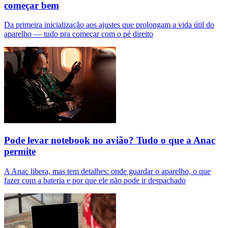
começar bem
Da primeira inicialização aos ajustes que prolongam a vida útil do
aparelho — tudo pra começar com o pé direito
Pode levar notebook no avião? Tudo o que a Anac
permite
A Anac libera, mas tem detalhes: onde guardar o aparelho, o que
fazer com a bateria e por que ele não pode ir despachado