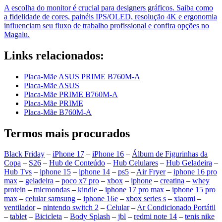
A escolha do monitor é crucial para designers gráficos. Saiba como
a fidelidade de cores, painéis IPS/OLED, resolução 4K e ergonomia
influenciam seu fluxo de trabalho profissional e confira opções no
Magalu.
Links relacionados:
Placa-Mãe ASUS PRIME B760M-A
Placa-Mãe ASUS
Placa-Mãe PRIME B760M-A
Placa-Mãe PRIME
Placa-Mãe B760M-A
Termos mais procurados
Black Friday
–
iPhone 17
–
iPhone 16
–
Álbum de Figurinhas da
Copa
–
S26
–
Hub de Conteúdo
–
Hub Celulares
–
Hub Geladeira
–
Hub Tvs
–
iphone 15
–
iphone 14
–
ps5
–
Air Fryer
–
iphone 16 pro
max
–
geladeira
–
poco x7 pro
–
xbox
–
iphone
–
creatina
–
whey
protein
–
microondas
–
kindle
–
iphone 17 pro max
–
iphone 15 pro
max
–
celular samsung
–
iphone 16e
–
xbox series s
–
xiaomi
–
ventilador
–
nintendo switch 2
–
Celular
–
Ar Condicionado Portátil
–
tablet
–
Bicicleta
–
Body Splash
–
jbl
–
redmi note 14
–
tenis nike