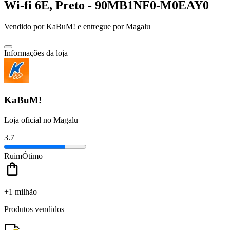
Wi-fi 6E, Preto - 90MB1NF0-M0EAY0
Vendido por
KaBuM!
e entregue por
Magalu
Informações da loja
KaBuM!
Loja oficial no Magalu
3.7
Ruim
Ótimo
+1 milhão
Produtos vendidos