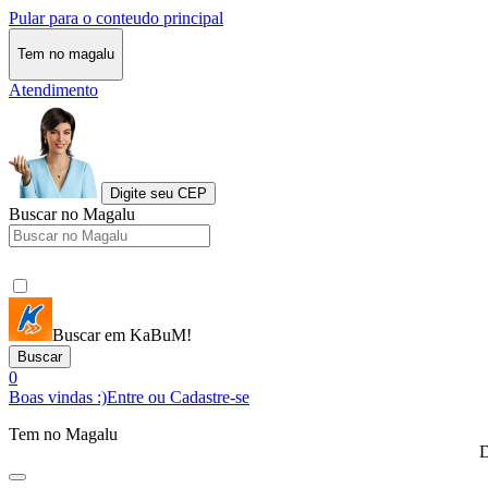
Pular para o conteudo principal
Tem no magalu
Atendimento
Digite seu CEP
Buscar no Magalu
Buscar em KaBuM!
Buscar
0
Boas vindas :)
Entre ou Cadastre-se
Tem no Magalu
D