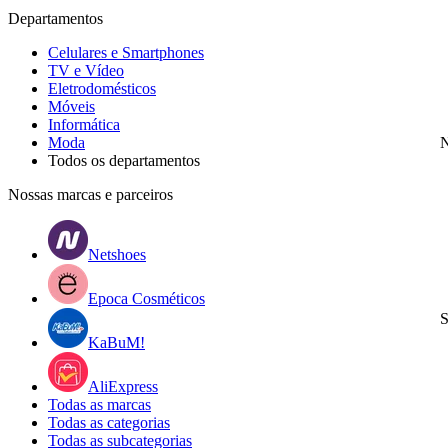
Departamentos
Celulares e Smartphones
TV e Vídeo
Eletrodomésticos
Móveis
Informática
Moda
N
Todos os departamentos
Nossas marcas e parceiros
Netshoes
Epoca Cosméticos
S
KaBuM!
AliExpress
Todas as marcas
Todas as categorias
Todas as subcategorias