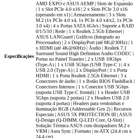
AMD EXPO e ASUS AEMP | Slots de Expansão
| 1 x Slot PCIe 4.0 x16 | 2 x Slots PCIe 3.0 x16
(operando em x1) | Armazenamento | 3 x Slots
M.2 (1x PCIe 4.0 x4, 1x PCIe 4.0 x4/x2, 1x PCIe
3.0 x4) | 4 x Portas SATA 6Gb/s | Suporte a RAID
0/1/5/10 | Rede | 1 x Realtek 2.5Gb Ethernet |
ASUS LANGuard | Gráficos (Integrado ao
Processador) | 2 x DisplayPort (até 8K@30Hz) | 1
x HDMI (até 4K@60Hz) | Áudio | Realtek 7.1
Surround Sound High Definition Audio CODEC |
Especificações
Portas no Painel Traseiro | 2 x USB 10Gbps
(Type-A) | 1 x USB 5Gbps (USB Type-C ) | 4 x
USB 2.0 (Type-A) | 2 x DisplayPort | 1 x Porta
HDMI | 1 x Porta Realtek 2.5Gb Ethernet | 3 x
Conectores de áudio | 1 x Botão BIOS FlashBack |
Conectores Internos | 1 x Conector USB 5Gbps
(suporta USB Type-C frontal) | 1 x Header USB
5Gbps (suporta 2 portas) | 2 x Headers USB 2.0
(suporta 4 portas) | Headers para ventoinhas e
iluminação RGB (Addressable Gen 2) | Recursos
Especiais | ASUS 5X PROTECTION III | ASUS
Q-Design (Q-DIMM, Q-LED Core, Q-Slot) |
Solução Térmica ASUS com dissipadores M.2 e
VRM | Aura Sync | Formato | m-ATX (24.4 cm x
24.4 cm)