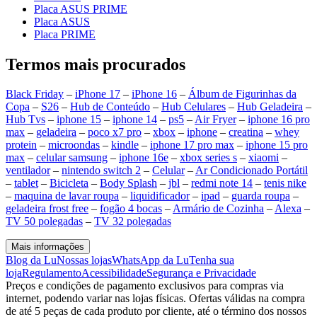
Placa ASUS PRIME
Placa ASUS
Placa PRIME
Termos mais procurados
Black Friday
–
iPhone 17
–
iPhone 16
–
Álbum de Figurinhas da
Copa
–
S26
–
Hub de Conteúdo
–
Hub Celulares
–
Hub Geladeira
–
Hub Tvs
–
iphone 15
–
iphone 14
–
ps5
–
Air Fryer
–
iphone 16 pro
max
–
geladeira
–
poco x7 pro
–
xbox
–
iphone
–
creatina
–
whey
protein
–
microondas
–
kindle
–
iphone 17 pro max
–
iphone 15 pro
max
–
celular samsung
–
iphone 16e
–
xbox series s
–
xiaomi
–
ventilador
–
nintendo switch 2
–
Celular
–
Ar Condicionado Portátil
–
tablet
–
Bicicleta
–
Body Splash
–
jbl
–
redmi note 14
–
tenis nike
–
maquina de lavar roupa
–
liquidificador
–
ipad
–
guarda roupa
–
geladeira frost free
–
fogão 4 bocas
–
Armário de Cozinha
–
Alexa
–
TV 50 polegadas
–
TV 32 polegadas
Mais informações
Blog da Lu
Nossas lojas
WhatsApp da Lu
Tenha sua
loja
Regulamento
Acessibilidade
Segurança e Privacidade
Preços e condições de pagamento exclusivos para compras via
internet, podendo variar nas lojas físicas. Ofertas válidas na compra
de até 5 peças de cada produto por cliente, até o término dos nossos