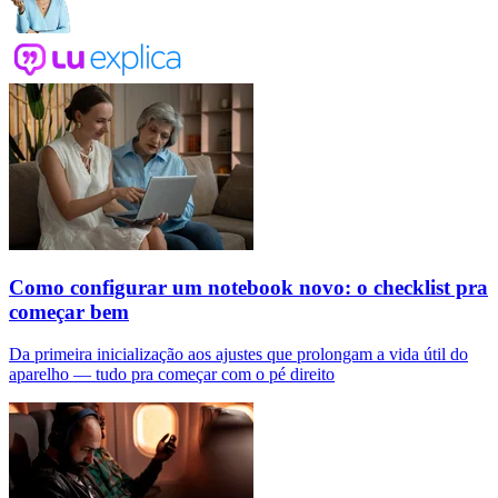
Como configurar um notebook novo: o checklist pra
começar bem
Da primeira inicialização aos ajustes que prolongam a vida útil do
aparelho — tudo pra começar com o pé direito