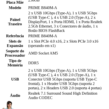
256GB
Placa Mãe
Modelo
PRIME B840M-A
2 x USB 10Gbps (Type-A), 1 x USB 5Gbps
(USB Type-C ), 4 x USB 2.0 (Type-A), 2 x
Painel
DisplayPort, 1 x Porta HDMI, 1 x Porta Realtek
Traseiro
2.5Gb Ethernet, 3 x Conectores de áudio, 1 x
Botão BIOS FlashBack
Referência
PRIME B840M-A
Slots de
1 x Slot PCIe 4.0 x16, 2 x Slots PCIe 3.0 x16
Expansão
(operando em x1)
Soquete do
AMD Socket AM5
Processador
Tipo de
DDR5
Memória
2 x USB 10Gbps (Type-A), 1 x USB 5Gbps
(USB Type-C ), 4 x USB 2.0 (Type-A), 1 x
USB
Conector USB 5Gbps (suporta USB Type-C
frontal), 1 x Header USB 5Gbps (suporta 2
portas), 2 x Headers USB 2.0 (suporta 4 portas)
Realtek 7.1 Surround Sound High Definition
Áudio
Audio CODEC