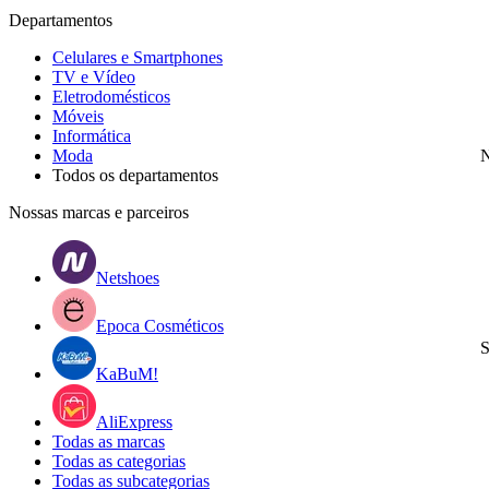
Departamentos
Celulares e Smartphones
TV e Vídeo
Eletrodomésticos
Móveis
Informática
Moda
N
Todos os departamentos
Nossas marcas e parceiros
Netshoes
Epoca Cosméticos
S
KaBuM!
AliExpress
Todas as marcas
Todas as categorias
Todas as subcategorias