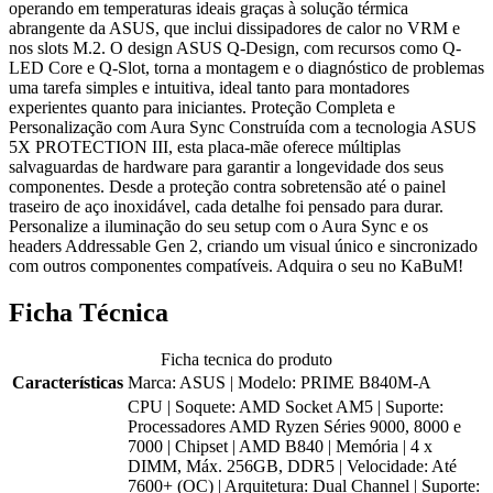
operando em temperaturas ideais graças à solução térmica
abrangente da ASUS, que inclui dissipadores de calor no VRM e
nos slots M.2. O design ASUS Q-Design, com recursos como Q-
LED Core e Q-Slot, torna a montagem e o diagnóstico de problemas
uma tarefa simples e intuitiva, ideal tanto para montadores
experientes quanto para iniciantes. Proteção Completa e
Personalização com Aura Sync Construída com a tecnologia ASUS
5X PROTECTION III, esta placa-mãe oferece múltiplas
salvaguardas de hardware para garantir a longevidade dos seus
componentes. Desde a proteção contra sobretensão até o painel
traseiro de aço inoxidável, cada detalhe foi pensado para durar.
Personalize a iluminação do seu setup com o Aura Sync e os
headers Addressable Gen 2, criando um visual único e sincronizado
com outros componentes compatíveis. Adquira o seu no KaBuM!
Ficha Técnica
Ficha tecnica do produto
Características
Marca: ASUS | Modelo: PRIME B840M-A
CPU | Soquete: AMD Socket AM5 | Suporte:
Processadores AMD Ryzen Séries 9000, 8000 e
7000 | Chipset | AMD B840 | Memória | 4 x
DIMM, Máx. 256GB, DDR5 | Velocidade: Até
7600+ (OC) | Arquitetura: Dual Channel | Suporte: