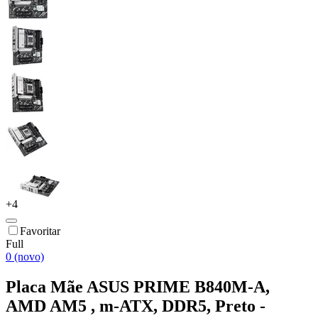
+
4
Favoritar
Full
0 (novo)
Placa Mãe ASUS PRIME B840M-A,
AMD AM5 , m-ATX, DDR5, Preto -