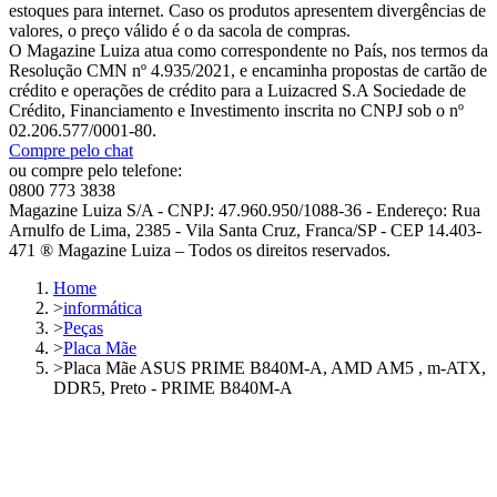
estoques para internet. Caso os produtos apresentem divergências de
valores, o preço válido é o da sacola de compras.
O Magazine Luiza atua como correspondente no País, nos termos da
Resolução CMN nº 4.935/2021, e encaminha propostas de cartão de
crédito e operações de crédito para a Luizacred S.A Sociedade de
Crédito, Financiamento e Investimento inscrita no CNPJ sob o nº
02.206.577/0001-80.
Compre pelo chat
ou compre pelo telefone:
0800 773 3838
Magazine Luiza S/A - CNPJ: 47.960.950/1088-36 - Endereço: Rua
Arnulfo de Lima, 2385 - Vila Santa Cruz, Franca/SP - CEP 14.403-
471 ® Magazine Luiza – Todos os direitos reservados.
Home
>
informática
>
Peças
>
Placa Mãe
>
Placa Mãe ASUS PRIME B840M-A, AMD AM5 , m-ATX,
DDR5, Preto - PRIME B840M-A