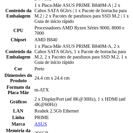
1 x Placa-Mãe ASUS PRIME B840M-A | 2 x
Conteúdo da
Cabos SATA 6Gb/s | 1 x Pacote de borracha para
Embalagem
M.2 | 2 x Pacotes de parafusos para SSD M.2 | 1 x
Guia de início rápido
Processadores AMD Ryzen Séries 9000, 8000 e
CPU
7000
Chipset
AMD B840
1 x Placa-Mãe ASUS PRIME B840M-A, 2 x
Conteúdo da
Cabos SATA 6Gb/s, 1 x Pacote de borracha para
Embalagem
M.2, 2 x Pacotes de parafusos para SSD M.2, 1 x
Guia de início rápido
Cor
Preto
Dimensões do
24.4 cm x 24.4 cm
Produto
Formato da
m-ATX
Placa Mãe
2 x DisplayPort (até 8K@30Hz), 1 x HDMI (até
Gráficos
4K@60Hz)
LAN
Realtek 2.5Gb Ethernet
Linha
PRIME
Marca
ASUS
Memória da