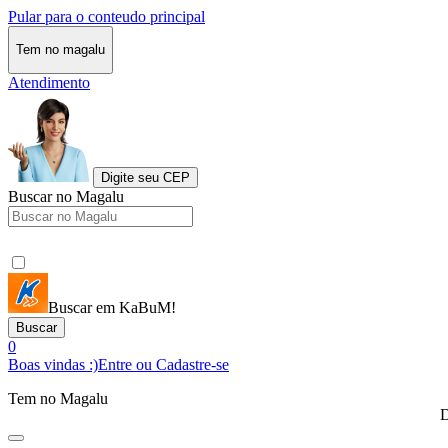
Pular para o conteudo principal
Tem no magalu
Atendimento
Digite seu CEP
Buscar no Magalu
Buscar em KaBuM!
Buscar
0
Boas vindas :)
Entre ou Cadastre-se
Tem no Magalu
D