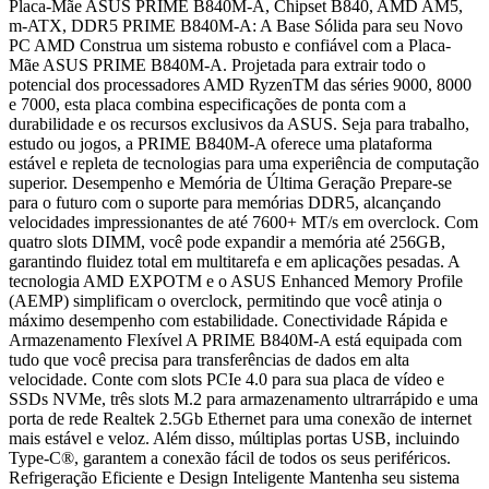
Placa-Mãe ASUS PRIME B840M-A, Chipset B840, AMD AM5,
m-ATX, DDR5 PRIME B840M-A: A Base Sólida para seu Novo
PC AMD Construa um sistema robusto e confiável com a Placa-
Mãe ASUS PRIME B840M-A. Projetada para extrair todo o
potencial dos processadores AMD RyzenTM das séries 9000, 8000
e 7000, esta placa combina especificações de ponta com a
durabilidade e os recursos exclusivos da ASUS. Seja para trabalho,
estudo ou jogos, a PRIME B840M-A oferece uma plataforma
estável e repleta de tecnologias para uma experiência de computação
superior. Desempenho e Memória de Última Geração Prepare-se
para o futuro com o suporte para memórias DDR5, alcançando
velocidades impressionantes de até 7600+ MT/s em overclock. Com
quatro slots DIMM, você pode expandir a memória até 256GB,
garantindo fluidez total em multitarefa e em aplicações pesadas. A
tecnologia AMD EXPOTM e o ASUS Enhanced Memory Profile
(AEMP) simplificam o overclock, permitindo que você atinja o
máximo desempenho com estabilidade. Conectividade Rápida e
Armazenamento Flexível A PRIME B840M-A está equipada com
tudo que você precisa para transferências de dados em alta
velocidade. Conte com slots PCIe 4.0 para sua placa de vídeo e
SSDs NVMe, três slots M.2 para armazenamento ultrarrápido e uma
porta de rede Realtek 2.5Gb Ethernet para uma conexão de internet
mais estável e veloz. Além disso, múltiplas portas USB, incluindo
Type-C®, garantem a conexão fácil de todos os seus periféricos.
Refrigeração Eficiente e Design Inteligente Mantenha seu sistema