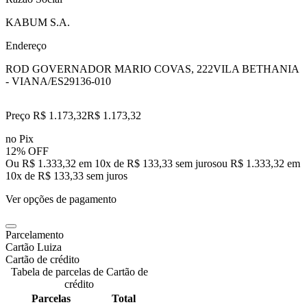
KABUM S.A.
Endereço
ROD GOVERNADOR MARIO COVAS, 222
VILA BETHANIA
- VIANA/ES
29136-010
Preço R$ 1.173,32
R$
1.173
,
32
no Pix
12% OFF
Ou R$ 1.333,32 em 10x de R$ 133,33 sem juros
ou
R$ 1.333,32
em
10
x de
R$ 133,33
sem juros
Ver opções de pagamento
Parcelamento
Cartão Luiza
Cartão de crédito
Tabela de parcelas de Cartão de
crédito
Parcelas
Total