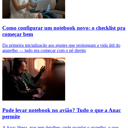
Como configurar um notebook novo: o checklist pra
começar bem
Da primeira inicialização aos ajustes que prolongam a vida útil do
aparelho — tudo pra começar com o pé direito
Pode levar notebook no avião? Tudo o que a Anac
permite
A Anac libera, mas tem detalhes: onde guardar o aparelho, o que