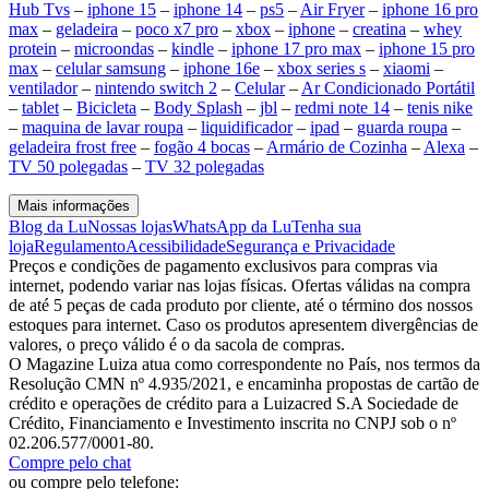
Hub Tvs
–
iphone 15
–
iphone 14
–
ps5
–
Air Fryer
–
iphone 16 pro
max
–
geladeira
–
poco x7 pro
–
xbox
–
iphone
–
creatina
–
whey
protein
–
microondas
–
kindle
–
iphone 17 pro max
–
iphone 15 pro
max
–
celular samsung
–
iphone 16e
–
xbox series s
–
xiaomi
–
ventilador
–
nintendo switch 2
–
Celular
–
Ar Condicionado Portátil
–
tablet
–
Bicicleta
–
Body Splash
–
jbl
–
redmi note 14
–
tenis nike
–
maquina de lavar roupa
–
liquidificador
–
ipad
–
guarda roupa
–
geladeira frost free
–
fogão 4 bocas
–
Armário de Cozinha
–
Alexa
–
TV 50 polegadas
–
TV 32 polegadas
Mais informações
Blog da Lu
Nossas lojas
WhatsApp da Lu
Tenha sua
loja
Regulamento
Acessibilidade
Segurança e Privacidade
Preços e condições de pagamento exclusivos para compras via
internet, podendo variar nas lojas físicas. Ofertas válidas na compra
de até 5 peças de cada produto por cliente, até o término dos nossos
estoques para internet. Caso os produtos apresentem divergências de
valores, o preço válido é o da sacola de compras.
O Magazine Luiza atua como correspondente no País, nos termos da
Resolução CMN nº 4.935/2021, e encaminha propostas de cartão de
crédito e operações de crédito para a Luizacred S.A Sociedade de
Crédito, Financiamento e Investimento inscrita no CNPJ sob o nº
02.206.577/0001-80.
Compre pelo chat
ou compre pelo telefone: