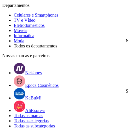
Departamentos
Celulares e Smartphones
TV e Vídeo
Eletrodomésticos
Móveis
Informática
Moda
N
Todos os departamentos
Nossas marcas e parceiros
Netshoes
Epoca Cosméticos
S
KaBuM!
AliExpress
Todas as marcas
Todas as categorias
Todas as subcategorias