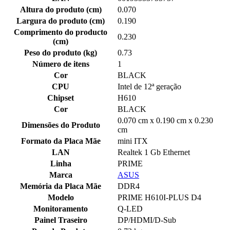
Altura do produto (cm)
0.070
Largura do produto (cm)
0.190
Comprimento do producto
0.230
(cm)
Peso do produto (kg)
0.73
Número de itens
1
Cor
BLACK
CPU
Intel de 12ª geração
Chipset
H610
Cor
BLACK
0.070 cm x 0.190 cm x 0.230
Dimensões do Produto
cm
Formato da Placa Mãe
mini ITX
LAN
Realtek 1 Gb Ethernet
Linha
PRIME
Marca
ASUS
Memória da Placa Mãe
DDR4
Modelo
PRIME H610I-PLUS D4
Monitoramento
Q-LED
Painel Traseiro
DP/HDMI/D-Sub