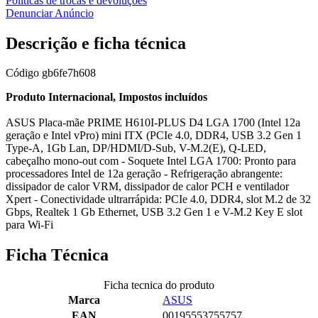
Políticas de trocas e devoluções
Denunciar Anúncio
Descrição e ficha técnica
Código
gb6fe7h608
Produto Internacional, Impostos incluídos
ASUS Placa-mãe PRIME H610I-PLUS D4 LGA 1700 (Intel 12a
geração e Intel vPro) mini ITX (PCIe 4.0, DDR4, USB 3.2 Gen 1
Type-A, 1Gb Lan, DP/HDMI/D-Sub, V-M.2(E), Q-LED,
cabeçalho mono-out com - Soquete Intel LGA 1700: Pronto para
processadores Intel de 12a geração - Refrigeração abrangente:
dissipador de calor VRM, dissipador de calor PCH e ventilador
Xpert - Conectividade ultrarrápida: PCIe 4.0, DDR4, slot M.2 de 32
Gbps, Realtek 1 Gb Ethernet, USB 3.2 Gen 1 e V-M.2 Key E slot
para Wi-Fi
Ficha Técnica
Ficha tecnica do produto
Marca
ASUS
EAN
00195553755757