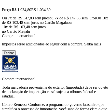
Preço R$ 1.034,80
R$
1.034
,
80
Ou 7x de R$ 147,83 sem juros
ou
7
x de
R$ 147,83
sem juros
Ou 10x
de R$ 103,48 sem juros no Cartão Magalu
ou
10
x de
R$ 103,48
sem juros
no Cartão Magalu
Compra internacional
Impostos serão adicionados ao seguir com a compra.
Saiba mais
Fechar
Compra internacional
Toda mercadoria proveniente do exterior (importada) deve ser objeto
de declaração de importação e está sujeita a tributos federal e
estadual.
Com o Remessa Conforme, o programa do governo brasileiro que
simplifica o processo de importação, você sabe de forma clara o que