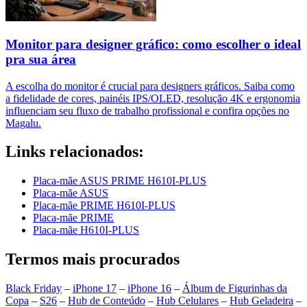
Monitor para designer gráfico: como escolher o ideal
pra sua área
A escolha do monitor é crucial para designers gráficos. Saiba como
a fidelidade de cores, painéis IPS/OLED, resolução 4K e ergonomia
influenciam seu fluxo de trabalho profissional e confira opções no
Magalu.
Links relacionados:
Placa-mãe ASUS PRIME H610I-PLUS
Placa-mãe ASUS
Placa-mãe PRIME H610I-PLUS
Placa-mãe PRIME
Placa-mãe H610I-PLUS
Termos mais procurados
Black Friday
–
iPhone 17
–
iPhone 16
–
Álbum de Figurinhas da
Copa
–
S26
–
Hub de Conteúdo
–
Hub Celulares
–
Hub Geladeira
–