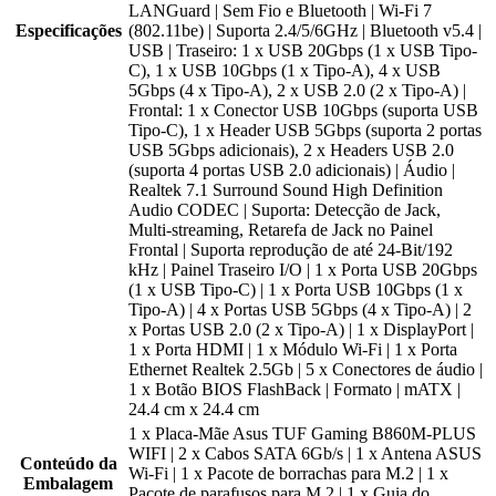
LANGuard | Sem Fio e Bluetooth | Wi-Fi 7
Especificações
(802.11be) | Suporta 2.4/5/6GHz | Bluetooth v5.4 |
USB | Traseiro: 1 x USB 20Gbps (1 x USB Tipo-
C), 1 x USB 10Gbps (1 x Tipo-A), 4 x USB
5Gbps (4 x Tipo-A), 2 x USB 2.0 (2 x Tipo-A) |
Frontal: 1 x Conector USB 10Gbps (suporta USB
Tipo-C), 1 x Header USB 5Gbps (suporta 2 portas
USB 5Gbps adicionais), 2 x Headers USB 2.0
(suporta 4 portas USB 2.0 adicionais) | Áudio |
Realtek 7.1 Surround Sound High Definition
Audio CODEC | Suporta: Detecção de Jack,
Multi-streaming, Retarefa de Jack no Painel
Frontal | Suporta reprodução de até 24-Bit/192
kHz | Painel Traseiro I/O | 1 x Porta USB 20Gbps
(1 x USB Tipo-C) | 1 x Porta USB 10Gbps (1 x
Tipo-A) | 4 x Portas USB 5Gbps (4 x Tipo-A) | 2
x Portas USB 2.0 (2 x Tipo-A) | 1 x DisplayPort |
1 x Porta HDMI | 1 x Módulo Wi-Fi | 1 x Porta
Ethernet Realtek 2.5Gb | 5 x Conectores de áudio |
1 x Botão BIOS FlashBack | Formato | mATX |
24.4 cm x 24.4 cm
1 x Placa-Mãe Asus TUF Gaming B860M-PLUS
WIFI | 2 x Cabos SATA 6Gb/s | 1 x Antena ASUS
Conteúdo da
Wi-Fi | 1 x Pacote de borrachas para M.2 | 1 x
Embalagem
Pacote de parafusos para M.2 | 1 x Guia do