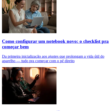
Como configurar um notebook novo: o checklist pra
começar bem
Da primeira inicialização aos ajustes que prolongam a vida útil do
aparelho — tudo pra começar com o pé direito