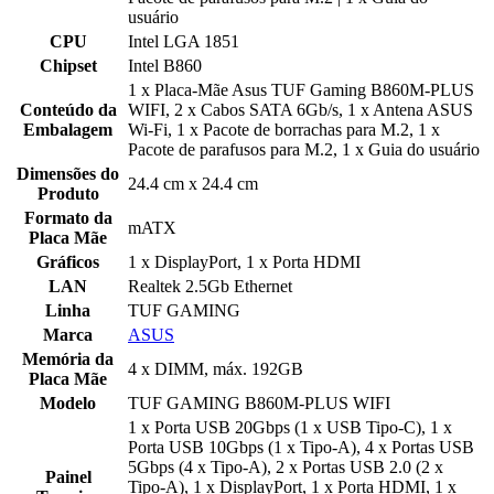
usuário
CPU
Intel LGA 1851
Chipset
Intel B860
1 x Placa-Mãe Asus TUF Gaming B860M-PLUS
Conteúdo da
WIFI, 2 x Cabos SATA 6Gb/s, 1 x Antena ASUS
Embalagem
Wi-Fi, 1 x Pacote de borrachas para M.2, 1 x
Pacote de parafusos para M.2, 1 x Guia do usuário
Dimensões do
24.4 cm x 24.4 cm
Produto
Formato da
mATX
Placa Mãe
Gráficos
1 x DisplayPort, 1 x Porta HDMI
LAN
Realtek 2.5Gb Ethernet
Linha
TUF GAMING
Marca
ASUS
Memória da
4 x DIMM, máx. 192GB
Placa Mãe
Modelo
TUF GAMING B860M-PLUS WIFI
1 x Porta USB 20Gbps (1 x USB Tipo-C), 1 x
Porta USB 10Gbps (1 x Tipo-A), 4 x Portas USB
5Gbps (4 x Tipo-A), 2 x Portas USB 2.0 (2 x
Painel
Tipo-A), 1 x DisplayPort, 1 x Porta HDMI, 1 x