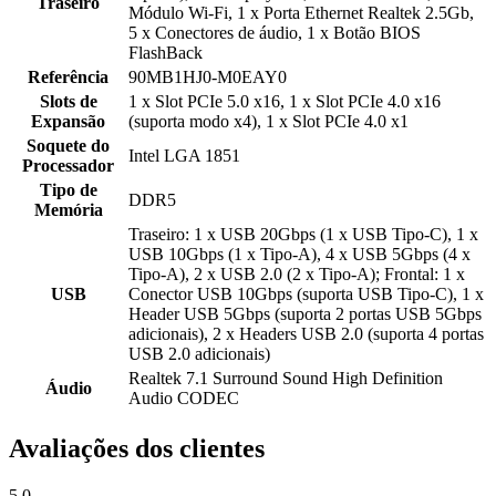
Traseiro
Módulo Wi-Fi, 1 x Porta Ethernet Realtek 2.5Gb,
5 x Conectores de áudio, 1 x Botão BIOS
FlashBack
Referência
90MB1HJ0-M0EAY0
Slots de
1 x Slot PCIe 5.0 x16, 1 x Slot PCIe 4.0 x16
Expansão
(suporta modo x4), 1 x Slot PCIe 4.0 x1
Soquete do
Intel LGA 1851
Processador
Tipo de
DDR5
Memória
Traseiro: 1 x USB 20Gbps (1 x USB Tipo-C), 1 x
USB 10Gbps (1 x Tipo-A), 4 x USB 5Gbps (4 x
Tipo-A), 2 x USB 2.0 (2 x Tipo-A); Frontal: 1 x
USB
Conector USB 10Gbps (suporta USB Tipo-C), 1 x
Header USB 5Gbps (suporta 2 portas USB 5Gbps
adicionais), 2 x Headers USB 2.0 (suporta 4 portas
USB 2.0 adicionais)
Realtek 7.1 Surround Sound High Definition
Áudio
Audio CODEC
Avaliações dos clientes
5.0