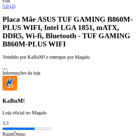
Full
5.0 (2)
Placa Mãe ASUS TUF GAMING B860M-
PLUS WIFI, Intel LGA 1851, mATX,
DDR5, Wi-fi, Bluetooth - TUF GAMING
B860M-PLUS WIFI
Vendido por
KaBuM!
e entregue por
Magalu
Informações da loja
KaBuM!
Loja oficial no Magalu
3.3
Ruim
Ótimo