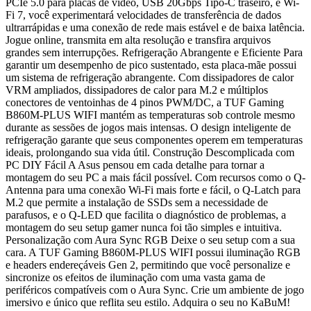
PCIe 5.0 para placas de vídeo, USB 20Gbps Tipo-C traseiro, e Wi-
Fi 7, você experimentará velocidades de transferência de dados
ultrarrápidas e uma conexão de rede mais estável e de baixa latência.
Jogue online, transmita em alta resolução e transfira arquivos
grandes sem interrupções. Refrigeração Abrangente e Eficiente Para
garantir um desempenho de pico sustentado, esta placa-mãe possui
um sistema de refrigeração abrangente. Com dissipadores de calor
VRM ampliados, dissipadores de calor para M.2 e múltiplos
conectores de ventoinhas de 4 pinos PWM/DC, a TUF Gaming
B860M-PLUS WIFI mantém as temperaturas sob controle mesmo
durante as sessões de jogos mais intensas. O design inteligente de
refrigeração garante que seus componentes operem em temperaturas
ideais, prolongando sua vida útil. Construção Descomplicada com
PC DIY Fácil A Asus pensou em cada detalhe para tornar a
montagem do seu PC a mais fácil possível. Com recursos como o Q-
Antenna para uma conexão Wi-Fi mais forte e fácil, o Q-Latch para
M.2 que permite a instalação de SSDs sem a necessidade de
parafusos, e o Q-LED que facilita o diagnóstico de problemas, a
montagem do seu setup gamer nunca foi tão simples e intuitiva.
Personalização com Aura Sync RGB Deixe o seu setup com a sua
cara. A TUF Gaming B860M-PLUS WIFI possui iluminação RGB
e headers endereçáveis Gen 2, permitindo que você personalize e
sincronize os efeitos de iluminação com uma vasta gama de
periféricos compatíveis com o Aura Sync. Crie um ambiente de jogo
imersivo e único que reflita seu estilo. Adquira o seu no KaBuM!