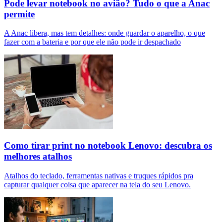
Pode levar notebook no avião? Tudo o que a Anac
permite
A Anac libera, mas tem detalhes: onde guardar o aparelho, o que
fazer com a bateria e por que ele não pode ir despachado
Como tirar print no notebook Lenovo: descubra os
melhores atalhos
Atalhos do teclado, ferramentas nativas e truques rápidos pra
capturar qualquer coisa que aparecer na tela do seu Lenovo.