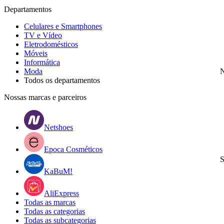
Departamentos
Celulares e Smartphones
TV e Vídeo
Eletrodomésticos
Móveis
Informática
Moda
N
Todos os departamentos
Nossas marcas e parceiros
Netshoes
Epoca Cosméticos
S
KaBuM!
AliExpress
Todas as marcas
Todas as categorias
Todas as subcategorias