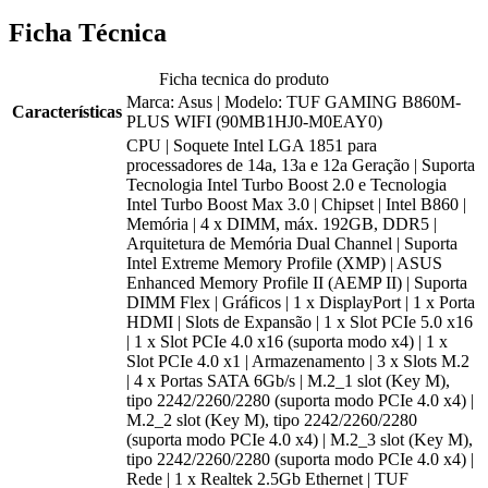
Ficha Técnica
Ficha tecnica do produto
Marca: Asus | Modelo: TUF GAMING B860M-
Características
PLUS WIFI (90MB1HJ0-M0EAY0)
CPU | Soquete Intel LGA 1851 para
processadores de 14a, 13a e 12a Geração | Suporta
Tecnologia Intel Turbo Boost 2.0 e Tecnologia
Intel Turbo Boost Max 3.0 | Chipset | Intel B860 |
Memória | 4 x DIMM, máx. 192GB, DDR5 |
Arquitetura de Memória Dual Channel | Suporta
Intel Extreme Memory Profile (XMP) | ASUS
Enhanced Memory Profile II (AEMP II) | Suporta
DIMM Flex | Gráficos | 1 x DisplayPort | 1 x Porta
HDMI | Slots de Expansão | 1 x Slot PCIe 5.0 x16
| 1 x Slot PCIe 4.0 x16 (suporta modo x4) | 1 x
Slot PCIe 4.0 x1 | Armazenamento | 3 x Slots M.2
| 4 x Portas SATA 6Gb/s | M.2_1 slot (Key M),
tipo 2242/2260/2280 (suporta modo PCIe 4.0 x4) |
M.2_2 slot (Key M), tipo 2242/2260/2280
(suporta modo PCIe 4.0 x4) | M.2_3 slot (Key M),
tipo 2242/2260/2280 (suporta modo PCIe 4.0 x4) |
Rede | 1 x Realtek 2.5Gb Ethernet | TUF