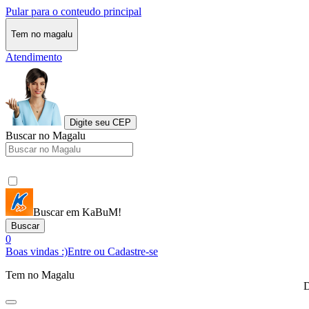
Pular para o conteudo principal
Tem no magalu
Atendimento
Digite seu CEP
Buscar no Magalu
Buscar em KaBuM!
Buscar
0
Boas vindas :)
Entre ou Cadastre-se
Tem no Magalu
D