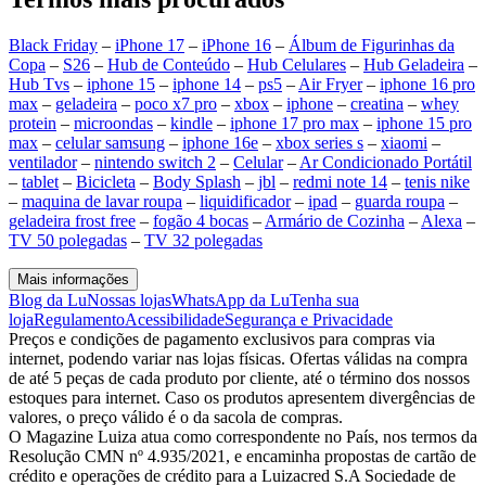
Black Friday
–
iPhone 17
–
iPhone 16
–
Álbum de Figurinhas da
Copa
–
S26
–
Hub de Conteúdo
–
Hub Celulares
–
Hub Geladeira
–
Hub Tvs
–
iphone 15
–
iphone 14
–
ps5
–
Air Fryer
–
iphone 16 pro
max
–
geladeira
–
poco x7 pro
–
xbox
–
iphone
–
creatina
–
whey
protein
–
microondas
–
kindle
–
iphone 17 pro max
–
iphone 15 pro
max
–
celular samsung
–
iphone 16e
–
xbox series s
–
xiaomi
–
ventilador
–
nintendo switch 2
–
Celular
–
Ar Condicionado Portátil
–
tablet
–
Bicicleta
–
Body Splash
–
jbl
–
redmi note 14
–
tenis nike
–
maquina de lavar roupa
–
liquidificador
–
ipad
–
guarda roupa
–
geladeira frost free
–
fogão 4 bocas
–
Armário de Cozinha
–
Alexa
–
TV 50 polegadas
–
TV 32 polegadas
Mais informações
Blog da Lu
Nossas lojas
WhatsApp da Lu
Tenha sua
loja
Regulamento
Acessibilidade
Segurança e Privacidade
Preços e condições de pagamento exclusivos para compras via
internet, podendo variar nas lojas físicas. Ofertas válidas na compra
de até 5 peças de cada produto por cliente, até o término dos nossos
estoques para internet. Caso os produtos apresentem divergências de
valores, o preço válido é o da sacola de compras.
O Magazine Luiza atua como correspondente no País, nos termos da
Resolução CMN nº 4.935/2021, e encaminha propostas de cartão de
crédito e operações de crédito para a Luizacred S.A Sociedade de