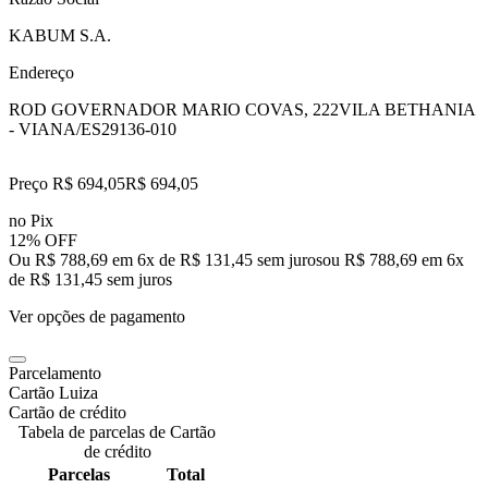
KABUM S.A.
Endereço
ROD GOVERNADOR MARIO COVAS, 222
VILA BETHANIA
- VIANA/ES
29136-010
Preço R$ 694,05
R$
694
,
05
no Pix
12% OFF
Ou R$ 788,69 em 6x de R$ 131,45 sem juros
ou
R$ 788,69
em
6
x
de
R$ 131,45
sem juros
Ver opções de pagamento
Parcelamento
Cartão Luiza
Cartão de crédito
Tabela de parcelas de Cartão
de crédito
Parcelas
Total