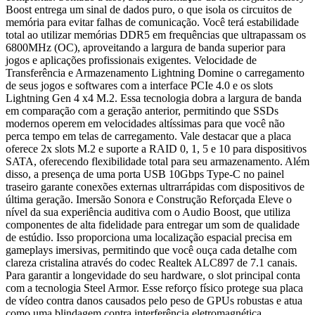
Boost entrega um sinal de dados puro, o que isola os circuitos de
memória para evitar falhas de comunicação. Você terá estabilidade
total ao utilizar memórias DDR5 em frequências que ultrapassam os
6800MHz (OC), aproveitando a largura de banda superior para
jogos e aplicações profissionais exigentes. Velocidade de
Transferência e Armazenamento Lightning Domine o carregamento
de seus jogos e softwares com a interface PCIe 4.0 e os slots
Lightning Gen 4 x4 M.2. Essa tecnologia dobra a largura de banda
em comparação com a geração anterior, permitindo que SSDs
modernos operem em velocidades altíssimas para que você não
perca tempo em telas de carregamento. Vale destacar que a placa
oferece 2x slots M.2 e suporte a RAID 0, 1, 5 e 10 para dispositivos
SATA, oferecendo flexibilidade total para seu armazenamento. Além
disso, a presença de uma porta USB 10Gbps Type-C no painel
traseiro garante conexões externas ultrarrápidas com dispositivos de
última geração. Imersão Sonora e Construção Reforçada Eleve o
nível da sua experiência auditiva com o Audio Boost, que utiliza
componentes de alta fidelidade para entregar um som de qualidade
de estúdio. Isso proporciona uma localização espacial precisa em
gameplays imersivas, permitindo que você ouça cada detalhe com
clareza cristalina através do codec Realtek ALC897 de 7.1 canais.
Para garantir a longevidade do seu hardware, o slot principal conta
com a tecnologia Steel Armor. Esse reforço físico protege sua placa
de vídeo contra danos causados pelo peso de GPUs robustas e atua
como uma blindagem contra interferência eletromagnética,