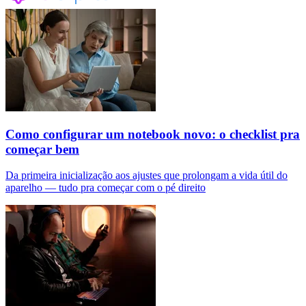
Como configurar um notebook novo: o checklist pra
começar bem
Da primeira inicialização aos ajustes que prolongam a vida útil do
aparelho — tudo pra começar com o pé direito