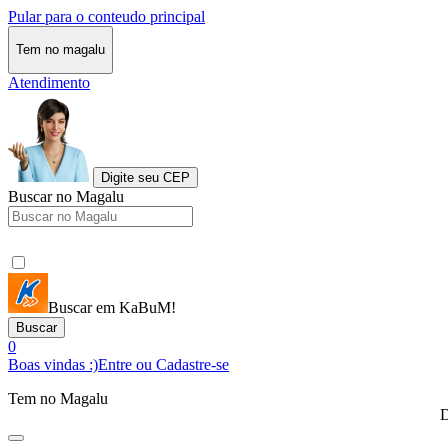
Pular para o conteudo principal
Tem no magalu
Atendimento
Digite seu CEP
Buscar no Magalu
Buscar em KaBuM!
Buscar
0
Boas vindas :)
Entre ou Cadastre-se
Tem no Magalu
D