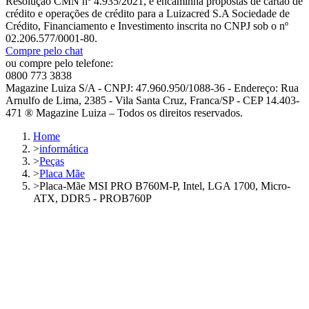
Resolução CMN nº 4.935/2021, e encaminha propostas de cartão de
crédito e operações de crédito para a Luizacred S.A Sociedade de
Crédito, Financiamento e Investimento inscrita no CNPJ sob o nº
02.206.577/0001-80.
Compre pelo chat
ou compre pelo telefone:
0800 773 3838
Magazine Luiza S/A - CNPJ: 47.960.950/1088-36 - Endereço: Rua
Arnulfo de Lima, 2385 - Vila Santa Cruz, Franca/SP - CEP 14.403-
471 ® Magazine Luiza – Todos os direitos reservados.
Home
>
informática
>
Peças
>
Placa Mãe
>
Placa-Mãe MSI PRO B760M-P, Intel, LGA 1700, Micro-
ATX, DDR5 - PROB760P