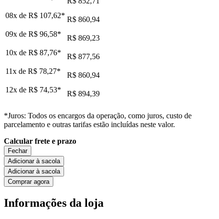
R$ 852,71
08x de
R$ 107,62
*
R$ 860,94
09x de
R$ 96,58
*
R$ 869,23
10x de
R$ 87,76
*
R$ 877,56
11x de
R$ 78,27
*
R$ 860,94
12x de
R$ 74,53
*
R$ 894,39
*Juros: Todos os encargos da operação, como juros, custo de
parcelamento e outras tarifas estão incluídas neste valor.
Calcular frete e prazo
Fechar
Adicionar à sacola
Adicionar à sacola
Comprar agora
Informações da loja