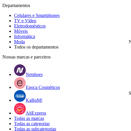
Departamentos
Celulares e Smartphones
TV e Vídeo
Eletrodomésticos
Móveis
Informática
Moda
N
Todos os departamentos
Nossas marcas e parceiros
Netshoes
Epoca Cosméticos
S
KaBuM!
AliExpress
Todas as marcas
Todas as categorias
Todas as subcategorias