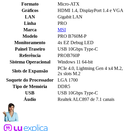
Formato
Micro-ATX
Gráficos
HDMI 1.4, DisplayPort 1.4 e VGA
LAN
Gigabit LAN
Linha
PRO
Marca
MSI
Modelo
PRO B760M-P
Monitoramento
4x EZ Debug LED
Painel Traseiro
USB 10Gbps Type-C
Referência
PROB760P
Sistema Operacional
Windows 11 64-bit
PCIe 4.0, Lightning Gen 4 x4 M.2,
Slots de Expansão
2x slots M.2
Soquete do Processador
LGA 1700
Tipo de Memória
DDR5
USB
USB 10Gbps Type-C
Áudio
Realtek ALC897 de 7.1 canais