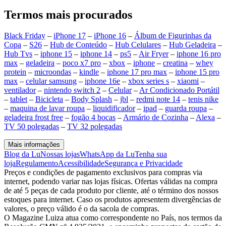
Termos mais procurados
Black Friday
–
iPhone 17
–
iPhone 16
–
Álbum de Figurinhas da
Copa
–
S26
–
Hub de Conteúdo
–
Hub Celulares
–
Hub Geladeira
–
Hub Tvs
–
iphone 15
–
iphone 14
–
ps5
–
Air Fryer
–
iphone 16 pro
max
–
geladeira
–
poco x7 pro
–
xbox
–
iphone
–
creatina
–
whey
protein
–
microondas
–
kindle
–
iphone 17 pro max
–
iphone 15 pro
max
–
celular samsung
–
iphone 16e
–
xbox series s
–
xiaomi
–
ventilador
–
nintendo switch 2
–
Celular
–
Ar Condicionado Portátil
–
tablet
–
Bicicleta
–
Body Splash
–
jbl
–
redmi note 14
–
tenis nike
–
maquina de lavar roupa
–
liquidificador
–
ipad
–
guarda roupa
–
geladeira frost free
–
fogão 4 bocas
–
Armário de Cozinha
–
Alexa
–
TV 50 polegadas
–
TV 32 polegadas
Mais informações
Blog da Lu
Nossas lojas
WhatsApp da Lu
Tenha sua
loja
Regulamento
Acessibilidade
Segurança e Privacidade
Preços e condições de pagamento exclusivos para compras via
internet, podendo variar nas lojas físicas. Ofertas válidas na compra
de até 5 peças de cada produto por cliente, até o término dos nossos
estoques para internet. Caso os produtos apresentem divergências de
valores, o preço válido é o da sacola de compras.
O Magazine Luiza atua como correspondente no País, nos termos da