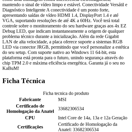
mantendo o sinal de vídeo limpo e estável. Conectividade Versátil e
Diagnóstico Inteligente A conectividade é um ponto forte,
apresentando saídas de vídeo HDMI 1.4, DisplayPort 1.4 e até
VGA, suportando resoluções de até 4K a 60Hz. Você terá total
controle sobre o monitoramento do seu hardware graças aos 4x EZ
Debug LED, que indicam instantaneamente a origem de qualquer
problema técnico durante a inicialização. Além da rede Gigabit
LAN de alta velocidade, a placa oferece suporte a sistemas RGB
LED via conector JRGB, permitindo que você personalize a estética
do seu setup. Com suporte nativo ao Windows 11 64-bit, esta
plataforma está pronta para o futuro, unindo segurança através do
chip TPM 2.0 e máxima eficiência energética. Garanta já o seu no
KaBuM!
Ficha Técnica
Ficha tecnica do produto
Fabricante
MSI
Certificado de
33682306534
Homologação da Anatel
CPU
Intel Core de 14a, 13a e 12a Geração
Certificado de Homologação da
Certificações
Anatel: 33682306534