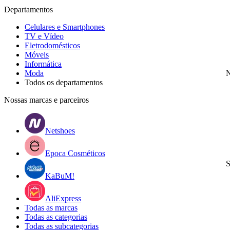
Departamentos
Celulares e Smartphones
TV e Vídeo
Eletrodomésticos
Móveis
Informática
Moda
N
Todos os departamentos
Nossas marcas e parceiros
Netshoes
Epoca Cosméticos
S
KaBuM!
AliExpress
Todas as marcas
Todas as categorias
Todas as subcategorias