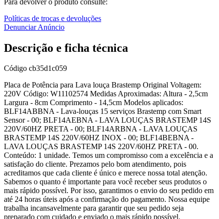
Para devolver o produto consulte:
Políticas de trocas e devoluções
Denunciar Anúncio
Descrição e ficha técnica
Código
cb35d1c059
Placa de Potência para Lava louça Brastemp Original Voltagem:
220V Código: W11102574 Medidas Aproximadas: Altura - 2,5cm
Largura - 8cm Comprimento - 14,5cm Modelos aplicados:
BLF14ABBNA - Lava-louças 15 serviços Brastemp com Smart
Sensor - 00; BLF14AEBNA - LAVA LOUÇAS BRASTEMP 14S
220V/60HZ PRETA - 00; BLF14ARBNA - LAVA LOUÇAS
BRASTEMP 14S 220V/60HZ INOX - 00; BLF14BEBNA -
LAVA LOUÇAS BRASTEMP 14S 220V/60HZ PRETA - 00.
Conteúdo: 1 unidade. Temos um compromisso com a excelência e a
satisfação do cliente. Prezamos pelo bom atendimento, pois
acreditamos que cada cliente é único e merece nossa total atenção.
Sabemos o quanto é importante para você receber seus produtos o
mais rápido possível. Por isso, garantimos o envio do seu pedido em
até 24 horas úteis após a confirmação do pagamento. Nossa equipe
trabalha incansavelmente para garantir que seu pedido seja
preparado com cuidado e enviado o mais rápido possível.