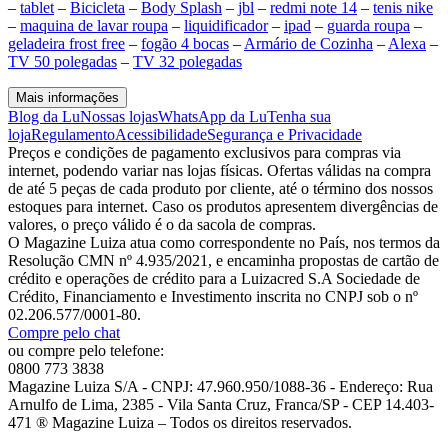
–
tablet
–
Bicicleta
–
Body Splash
–
jbl
–
redmi note 14
–
tenis nike
–
maquina de lavar roupa
–
liquidificador
–
ipad
–
guarda roupa
–
geladeira frost free
–
fogão 4 bocas
–
Armário de Cozinha
–
Alexa
–
TV 50 polegadas
–
TV 32 polegadas
Mais informações
Blog da Lu
Nossas lojas
WhatsApp da Lu
Tenha sua
loja
Regulamento
Acessibilidade
Segurança e Privacidade
Preços e condições de pagamento exclusivos para compras via
internet, podendo variar nas lojas físicas. Ofertas válidas na compra
de até 5 peças de cada produto por cliente, até o término dos nossos
estoques para internet. Caso os produtos apresentem divergências de
valores, o preço válido é o da sacola de compras.
O Magazine Luiza atua como correspondente no País, nos termos da
Resolução CMN nº 4.935/2021, e encaminha propostas de cartão de
crédito e operações de crédito para a Luizacred S.A Sociedade de
Crédito, Financiamento e Investimento inscrita no CNPJ sob o nº
02.206.577/0001-80.
Compre pelo chat
ou compre pelo telefone:
0800 773 3838
Magazine Luiza S/A - CNPJ: 47.960.950/1088-36 - Endereço: Rua
Arnulfo de Lima, 2385 - Vila Santa Cruz, Franca/SP - CEP 14.403-
471 ® Magazine Luiza – Todos os direitos reservados.