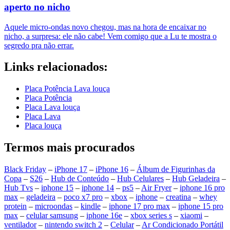
aperto no nicho
Aquele micro-ondas novo chegou, mas na hora de encaixar no
nicho, a surpresa: ele não cabe! Vem comigo que a Lu te mostra o
segredo pra não errar.
Links relacionados:
Placa Potência Lava louça
Placa Potência
Placa Lava louça
Placa Lava
Placa louça
Termos mais procurados
Black Friday
–
iPhone 17
–
iPhone 16
–
Álbum de Figurinhas da
Copa
–
S26
–
Hub de Conteúdo
–
Hub Celulares
–
Hub Geladeira
–
Hub Tvs
–
iphone 15
–
iphone 14
–
ps5
–
Air Fryer
–
iphone 16 pro
max
–
geladeira
–
poco x7 pro
–
xbox
–
iphone
–
creatina
–
whey
protein
–
microondas
–
kindle
–
iphone 17 pro max
–
iphone 15 pro
max
–
celular samsung
–
iphone 16e
–
xbox series s
–
xiaomi
–
ventilador
–
nintendo switch 2
–
Celular
–
Ar Condicionado Portátil