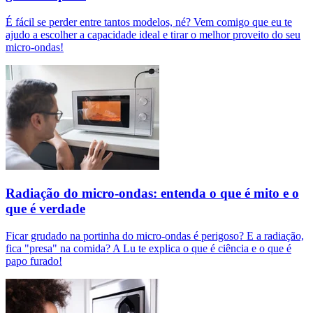
É fácil se perder entre tantos modelos, né? Vem comigo que eu te
ajudo a escolher a capacidade ideal e tirar o melhor proveito do seu
micro-ondas!
Radiação do micro-ondas: entenda o que é mito e o
que é verdade
Ficar grudado na portinha do micro-ondas é perigoso? E a radiação,
fica "presa" na comida? A Lu te explica o que é ciência e o que é
papo furado!