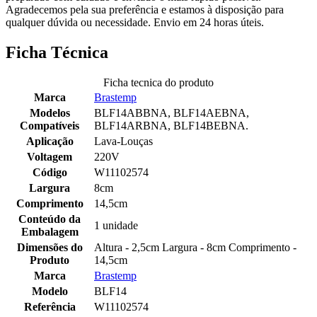
Agradecemos pela sua preferência e estamos à disposição para
qualquer dúvida ou necessidade. Envio em 24 horas úteis.
Ficha Técnica
Ficha tecnica do produto
Marca
Brastemp
Modelos
BLF14ABBNA, BLF14AEBNA,
Compatíveis
BLF14ARBNA, BLF14BEBNA.
Aplicação
Lava-Louças
Voltagem
220V
Código
W11102574
Largura
8cm
Comprimento
14,5cm
Conteúdo da
1 unidade
Embalagem
Dimensões do
Altura - 2,5cm Largura - 8cm Comprimento -
Produto
14,5cm
Marca
Brastemp
Modelo
BLF14
Referência
W11102574