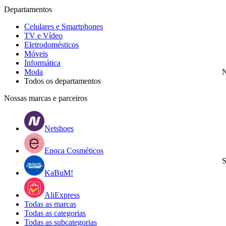
Departamentos
Celulares e Smartphones
TV e Vídeo
Eletrodomésticos
Móveis
Informática
Moda
N
Todos os departamentos
Nossas marcas e parceiros
Netshoes
Epoca Cosméticos
S
KaBuM!
AliExpress
Todas as marcas
Todas as categorias
Todas as subcategorias