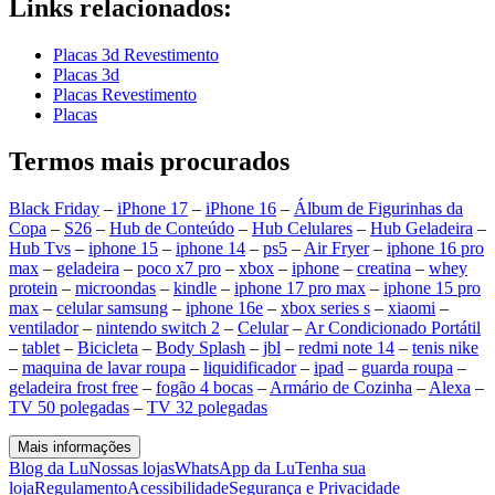
Links relacionados:
Placas 3d Revestimento
Placas 3d
Placas Revestimento
Placas
Termos mais procurados
Black Friday
–
iPhone 17
–
iPhone 16
–
Álbum de Figurinhas da
Copa
–
S26
–
Hub de Conteúdo
–
Hub Celulares
–
Hub Geladeira
–
Hub Tvs
–
iphone 15
–
iphone 14
–
ps5
–
Air Fryer
–
iphone 16 pro
max
–
geladeira
–
poco x7 pro
–
xbox
–
iphone
–
creatina
–
whey
protein
–
microondas
–
kindle
–
iphone 17 pro max
–
iphone 15 pro
max
–
celular samsung
–
iphone 16e
–
xbox series s
–
xiaomi
–
ventilador
–
nintendo switch 2
–
Celular
–
Ar Condicionado Portátil
–
tablet
–
Bicicleta
–
Body Splash
–
jbl
–
redmi note 14
–
tenis nike
–
maquina de lavar roupa
–
liquidificador
–
ipad
–
guarda roupa
–
geladeira frost free
–
fogão 4 bocas
–
Armário de Cozinha
–
Alexa
–
TV 50 polegadas
–
TV 32 polegadas
Mais informações
Blog da Lu
Nossas lojas
WhatsApp da Lu
Tenha sua
loja
Regulamento
Acessibilidade
Segurança e Privacidade