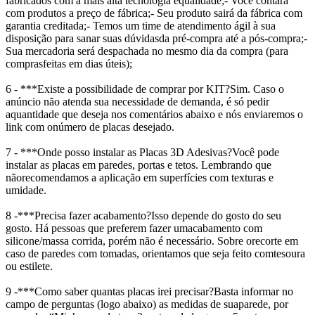
fabricados com a mais alta tecnologia e
qualidade;
- Você contará
com produtos a preço de fábrica;
- Seu produto sairá da fábrica com
garantia creditada;
- Temos um time de atendimento ágil à sua
disposição para sanar suas dúvidas
da pré-compra até a pós-compra;
-
Sua mercadoria será despachada no mesmo dia da compra (para
compras
feitas em dias úteis);
6 - ***Existe a possibilidade de comprar por KIT?
Sim. Caso o
anúncio não atenda sua necessidade de demanda, é só pedir
a
quantidade que deseja nos comentários abaixo e nós enviaremos o
link com o
número de placas desejado.
7 - ***Onde posso instalar as Placas 3D Adesivas?
Você pode
instalar as placas em paredes, portas e tetos. Lembrando que
não
recomendamos a aplicação em superfícies com texturas e
umidade.
8 -***Precisa fazer acabamento?
Isso depende do gosto do seu
gosto. Há pessoas que preferem fazer um
acabamento com
silicone/massa corrida, porém não é necessário. Sobre o
recorte em
caso de paredes com tomadas, orientamos que seja feito com
tesoura
ou estilete.
9 -***Como saber quantas placas irei precisar?
Basta informar no
campo de perguntas (logo abaixo) as medidas de sua
parede, por