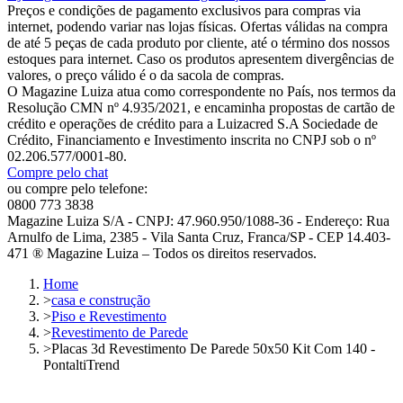
Preços e condições de pagamento exclusivos para compras via
internet, podendo variar nas lojas físicas. Ofertas válidas na compra
de até 5 peças de cada produto por cliente, até o término dos nossos
estoques para internet. Caso os produtos apresentem divergências de
valores, o preço válido é o da sacola de compras.
O Magazine Luiza atua como correspondente no País, nos termos da
Resolução CMN nº 4.935/2021, e encaminha propostas de cartão de
crédito e operações de crédito para a Luizacred S.A Sociedade de
Crédito, Financiamento e Investimento inscrita no CNPJ sob o nº
02.206.577/0001-80.
Compre pelo chat
ou compre pelo telefone:
0800 773 3838
Magazine Luiza S/A - CNPJ: 47.960.950/1088-36 - Endereço: Rua
Arnulfo de Lima, 2385 - Vila Santa Cruz, Franca/SP - CEP 14.403-
471 ® Magazine Luiza – Todos os direitos reservados.
Home
>
casa e construção
>
Piso e Revestimento
>
Revestimento de Parede
>
Placas 3d Revestimento De Parede 50x50 Kit Com 140 -
PontaltiTrend