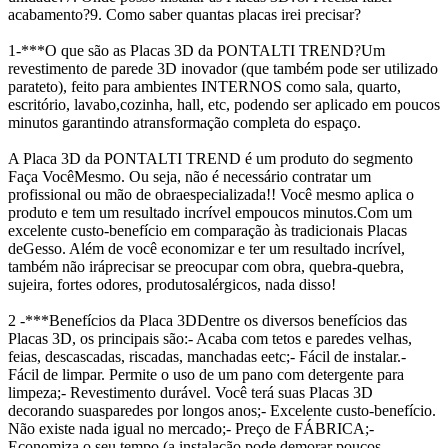
acabamento?
9. Como saber quantas placas irei precisar?
1-***O que são as Placas 3D da PONTALTI TREND?
Um
revestimento de parede 3D inovador (que também pode ser utilizado
para
teto), feito para ambientes INTERNOS como sala, quarto,
escritório, lavabo,
cozinha, hall, etc, podendo ser aplicado em poucos
minutos garantindo a
transformação completa do espaço.
A Placa 3D da PONTALTI TREND é um produto do segmento
Faça Você
Mesmo. Ou seja, não é necessário contratar um
profissional ou mão de obra
especializada!! Você mesmo aplica o
produto e tem um resultado incrível em
poucos minutos.
Com um
excelente custo-benefício em comparação às tradicionais Placas
de
Gesso. Além de você economizar e ter um resultado incrível,
também não irá
precisar se preocupar com obra, quebra-quebra,
sujeira, fortes odores, produtos
alérgicos, nada disso!
2 -***Benefícios da Placa 3D
Dentre os diversos benefícios das
Placas 3D, os principais são:
- Acaba com tetos e paredes velhas,
feias, descascadas, riscadas, manchadas e
etc;
- Fácil de instalar.
-
Fácil de limpar. Permite o uso de um pano com detergente para
limpeza;
- Revestimento durável. Você terá suas Placas 3D
decorando suas
paredes por longos anos;
- Excelente custo-benefício.
Não existe nada igual no mercado;
- Preço de FÁBRICA;
-
Economiza o seu tempo (a instalação pode demorar poucos