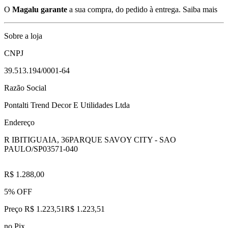
O
Magalu garante
a sua compra, do pedido à entrega.
Saiba mais
Sobre a loja
CNPJ
39.513.194/0001-64
Razão Social
Pontalti Trend Decor E Utilidades Ltda
Endereço
R IBITIGUAIA, 36
PARQUE SAVOY CITY - SAO
PAULO/SP
03571-040
R$ 1.288,00
5% OFF
Preço R$ 1.223,51
R$
1.223
,
51
no Pix