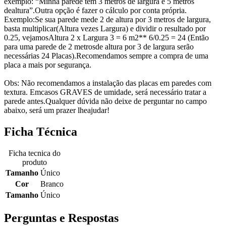
exemplo: “Minha parede tem 3 metros de largura e 5 metros
de
altura”.
Outra opção é fazer o cálculo por conta própria.
Exemplo:
Se sua parede mede 2 de altura por 3 metros de largura,
basta multiplicar
(Altura vezes Largura) e dividir o resultado por
0.25, vejamos
Altura 2 x Largura 3 = 6 m2** 6/0.25 = 24 (Então
para uma parede de 2 metros
de altura por 3 de largura serão
necessárias 24 Placas).
Recomendamos sempre a compra de uma
placa a mais por segurança.
Obs: Não recomendamos a instalação das placas em paredes com
textura. Em
casos GRAVES de umidade, será necessário tratar a
parede antes.
Qualquer dúvida não deixe de perguntar no campo
abaixo, será um prazer lhe
ajudar!
Ficha Técnica
Ficha tecnica do
produto
Tamanho
Único
Cor
Branco
Tamanho
Único
Perguntas e Respostas