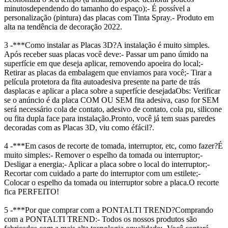
minutos
dependendo do tamanho do espaço);
- É possível a
personalização (pintura) das placas com Tinta Spray.
- Produto em
alta na tendência de decoração 2022.
3 -***Como instalar as Placas 3D?
A instalação é muito simples.
Após receber suas placas você deve:
- Passar um pano úmido na
superfície em que deseja aplicar, removendo a
poeira do local;
-
Retirar as placas da embalagem que enviamos para você;
- Tirar a
película protetora da fita autoadesiva presente na parte de trás
das
placas e aplicar a placa sobre a superfície desejada
Obs: Verificar
se o anúncio é da placa COM OU SEM fita adesiva, caso for SEM
será necessário cola de contato, adesivo de contato, cola pu, silicone
ou fita dupla face para instalação.
Pronto, você já tem suas paredes
decoradas com as Placas 3D, viu como é
fácil?.
4 -***Em casos de recorte de tomada, interruptor, etc, como fazer?
É
muito simples:
- Remover o espelho da tomada ou interruptor;
-
Desligar a energia;
- Aplicar a placa sobre o local do interruptor;
-
Recortar com cuidado a parte do interruptor com um estilete;
-
Colocar o espelho da tomada ou interruptor sobre a placa.
O recorte
fica PERFEITO!
5 -***Por que comprar com a PONTALTI TREND?
Comprando
com a PONTALTI TREND:
- Todos os nossos produtos são