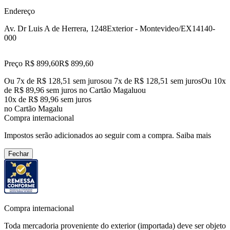
Endereço
Av. Dr Luis A de Herrera, 1248
Exterior - Montevideo/EX
14140-
000
Preço R$ 899,60
R$
899
,
60
Ou 7x de R$ 128,51 sem juros
ou
7
x de
R$ 128,51
sem juros
Ou 10x
de R$ 89,96 sem juros no Cartão Magalu
ou
10
x de
R$ 89,96
sem juros
no Cartão Magalu
Compra internacional
Impostos serão adicionados ao seguir com a compra.
Saiba mais
Fechar
Compra internacional
Toda mercadoria proveniente do exterior (importada) deve ser objeto