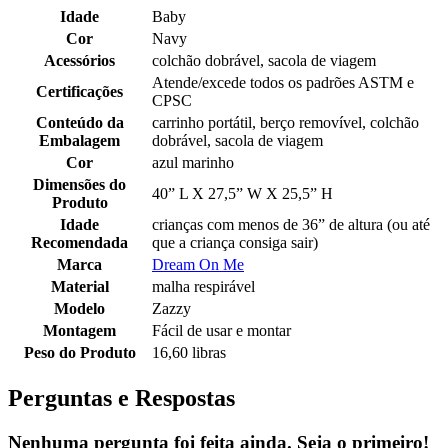
Idade
Baby
Cor
Navy
Acessórios
colchão dobrável, sacola de viagem
Atende/excede todos os padrões ASTM e
Certificações
CPSC
Conteúdo da
carrinho portátil, berço removível, colchão
Embalagem
dobrável, sacola de viagem
Cor
azul marinho
Dimensões do
40” L X 27,5” W X 25,5” H
Produto
Idade
crianças com menos de 36” de altura (ou até
Recomendada
que a criança consiga sair)
Marca
Dream On Me
Material
malha respirável
Modelo
Zazzy
Montagem
Fácil de usar e montar
Peso do Produto
16,60 libras
Perguntas e Respostas
Nenhuma pergunta foi feita ainda. Seja o primeiro!