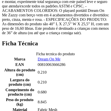
e montar, experimente total segurança com este painel leve e seguro
que atenda/excede todos os padrões ASTM e CPSC. -
ACABAMENTOS COLORIDOS: O playard portátil Dream On
Me Zazzy com berço vem em 4 acabamentos divertidos e divertidos:
preto, cinza, menta e rosa. - ESPECIFICAÇÕES DO PRODUTO:
As dimensões do produto são 40” L X 27,5” W X 25,5” H, com um
peso de 16,60 libras. Este produto é destinado a crianças com menos
de 36” de altura (ou até que a criança consiga sair).
Ficha Técnica
Ficha tecnica do produto
Marca
Dream On Me
EAN
00810063666286
Altura do produto
0.210
(cm)
Largura do
0.210
produto (cm)
Comprimento do
0.680
producto (cm)
Peso do produto
8.845
(kg)
Material
Fabric Mesh