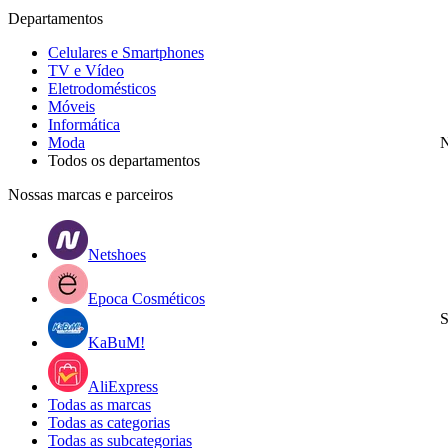
Departamentos
Celulares e Smartphones
TV e Vídeo
Eletrodomésticos
Móveis
Informática
Moda
N
Todos os departamentos
Nossas marcas e parceiros
Netshoes
Epoca Cosméticos
S
KaBuM!
AliExpress
Todas as marcas
Todas as categorias
Todas as subcategorias