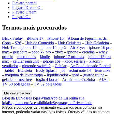
Playard portátil
Playard Dream On
Playard Dream
Playard On
Termos mais procurados
Black Friday
–
iPhone 17
–
iPhone 16
–
Álbum de Figurinhas da
Copa
–
S26
–
Hub de Conteúdo
–
Hub Celulares
–
Hub Geladeira
–
Hub Tvs
–
iphone 15
–
iphone 14
–
ps5
–
Air Fryer
–
iphone 16 pro
max
–
geladeira
–
poco x7 pro
–
xbox
–
iphone
–
creatina
–
whey
protein
–
microondas
–
kindle
–
iphone 17 pro max
–
iphone 15 pro
max
–
celular samsung
–
iphone 16e
–
xbox series s
–
xiaomi
–
ventilador
–
nintendo switch 2
–
Celular
–
Ar Condicionado Portátil
–
tablet
–
Bicicleta
–
Body Splash
–
jbl
–
redmi note 14
–
tenis nike
–
maquina de lavar roupa
–
liquidificador
–
ipad
–
guarda roupa
–
geladeira frost free
–
fogão 4 bocas
–
Armário de Cozinha
–
Alexa
–
TV 50 polegadas
–
TV 32 polegadas
Mais informações
Blog da Lu
Nossas lojas
WhatsApp da Lu
Tenha sua
loja
Regulamento
Acessibilidade
Segurança e Privacidade
Preços e condições de pagamento exclusivos para compras via
internet, podendo variar nas lojas físicas. Ofertas válidas na compra