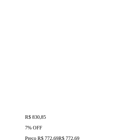
R$ 830,85
7% OFF
Preço R$ 772,69
R$
772
,
69