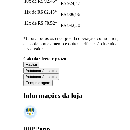
10x de
R$ 92,45
*
R$ 924,47
11x de
R$ 82,45
*
R$ 906,96
12x de
R$ 78,52
*
R$ 942,20
*Juros: Todos os encargos da operação, como juros,
custo de parcelamento e outras tarifas estão incluídas
neste valor.
Calcular frete e prazo
Fechar
Adicionar à sacola
Adicionar à sacola
Comprar agora
Informações da loja
DDP Pneus