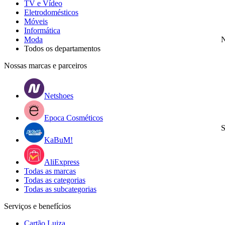
TV e Vídeo
Eletrodomésticos
Móveis
Informática
Moda
N
Todos os departamentos
Nossas marcas e parceiros
Netshoes
Epoca Cosméticos
S
KaBuM!
AliExpress
Todas as marcas
Todas as categorias
Todas as subcategorias
Serviços e benefícios
Cartão Luiza