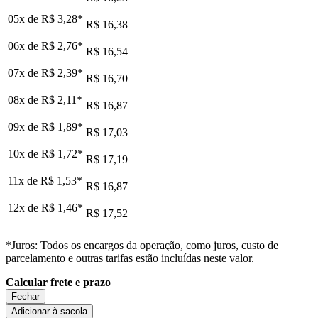
05x de
R$ 3,28
*
R$ 16,38
06x de
R$ 2,76
*
R$ 16,54
07x de
R$ 2,39
*
R$ 16,70
08x de
R$ 2,11
*
R$ 16,87
09x de
R$ 1,89
*
R$ 17,03
10x de
R$ 1,72
*
R$ 17,19
11x de
R$ 1,53
*
R$ 16,87
12x de
R$ 1,46
*
R$ 17,52
*Juros: Todos os encargos da operação, como juros, custo de
parcelamento e outras tarifas estão incluídas neste valor.
Calcular frete e prazo
Fechar
Adicionar à sacola