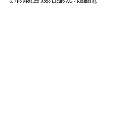
>
Pó Metálico Roxo Escuro AG - Resinas ag