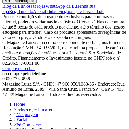
Mais informações
Blog da Lu
Nossas lojas
WhatsApp da Lu
Tenha sua
loja
Regulamento
Acessibilidade
Segurança e Privacidade
Preços e condições de pagamento exclusivos para compras via
internet, podendo variar nas lojas físicas. Ofertas válidas na compra
de até 5 peças de cada produto por cliente, até o término dos nossos
estoques para internet. Caso os produtos apresentem divergências de
valores, o preço válido é o da sacola de compras.
O Magazine Luiza atua como correspondente no País, nos termos da
Resolução CMN nº 4.935/2021, e encaminha propostas de cartão de
crédito e operações de crédito para a Luizacred S.A Sociedade de
Crédito, Financiamento e Investimento inscrita no CNPJ sob o nº
02.206.577/0001-80.
Compre pelo chat
ou compre pelo telefone:
0800 773 3838
Magazine Luiza S/A - CNPJ: 47.960.950/1088-36 - Endereço: Rua
Arnulfo de Lima, 2385 - Vila Santa Cruz, Franca/SP - CEP 14.403-
471 ® Magazine Luiza – Todos os direitos reservados.
Home
>
beleza e perfumaria
>
Maquiagem
>
Facial
>
Pó Compacto