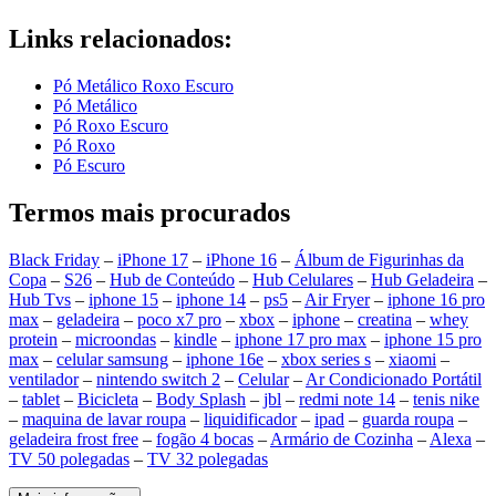
Links relacionados:
Pó Metálico Roxo Escuro
Pó Metálico
Pó Roxo Escuro
Pó Roxo
Pó Escuro
Termos mais procurados
Black Friday
–
iPhone 17
–
iPhone 16
–
Álbum de Figurinhas da
Copa
–
S26
–
Hub de Conteúdo
–
Hub Celulares
–
Hub Geladeira
–
Hub Tvs
–
iphone 15
–
iphone 14
–
ps5
–
Air Fryer
–
iphone 16 pro
max
–
geladeira
–
poco x7 pro
–
xbox
–
iphone
–
creatina
–
whey
protein
–
microondas
–
kindle
–
iphone 17 pro max
–
iphone 15 pro
max
–
celular samsung
–
iphone 16e
–
xbox series s
–
xiaomi
–
ventilador
–
nintendo switch 2
–
Celular
–
Ar Condicionado Portátil
–
tablet
–
Bicicleta
–
Body Splash
–
jbl
–
redmi note 14
–
tenis nike
–
maquina de lavar roupa
–
liquidificador
–
ipad
–
guarda roupa
–
geladeira frost free
–
fogão 4 bocas
–
Armário de Cozinha
–
Alexa
–
TV 50 polegadas
–
TV 32 polegadas