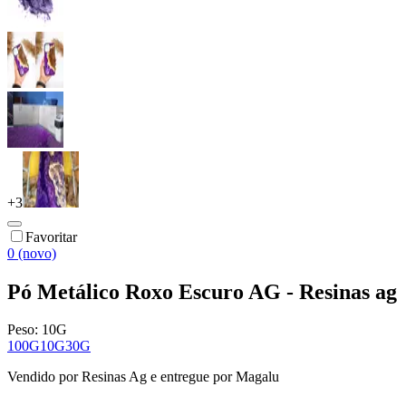
+
3
Favoritar
0 (novo)
Pó Metálico Roxo Escuro AG - Resinas ag
Peso:
10G
100G
10G
30G
Vendido por
Resinas Ag
e entregue por
Magalu