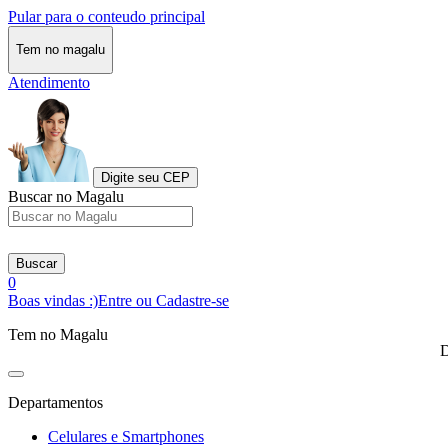
Pular para o conteudo principal
Tem no magalu
Atendimento
Digite seu CEP
Buscar no Magalu
Buscar
0
Boas vindas :)
Entre ou Cadastre-se
Tem no Magalu
D
Departamentos
Celulares e Smartphones