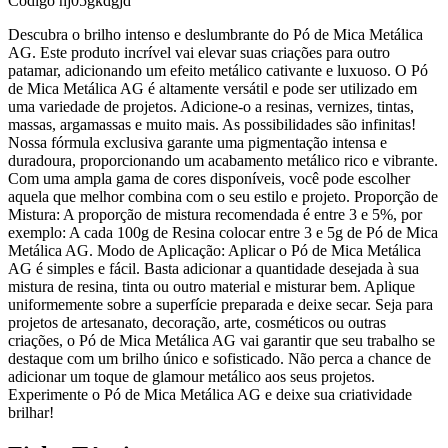
Código
hj05gkdgjd
Descubra o brilho intenso e deslumbrante do Pó de Mica Metálica
AG. Este produto incrível vai elevar suas criações para outro
patamar, adicionando um efeito metálico cativante e luxuoso. O Pó
de Mica Metálica AG é altamente versátil e pode ser utilizado em
uma variedade de projetos. Adicione-o a resinas, vernizes, tintas,
massas, argamassas e muito mais. As possibilidades são infinitas!
Nossa fórmula exclusiva garante uma pigmentação intensa e
duradoura, proporcionando um acabamento metálico rico e vibrante.
Com uma ampla gama de cores disponíveis, você pode escolher
aquela que melhor combina com o seu estilo e projeto. Proporção de
Mistura: A proporção de mistura recomendada é entre 3 e 5%, por
exemplo: A cada 100g de Resina colocar entre 3 e 5g de Pó de Mica
Metálica AG. Modo de Aplicação: Aplicar o Pó de Mica Metálica
AG é simples e fácil. Basta adicionar a quantidade desejada à sua
mistura de resina, tinta ou outro material e misturar bem. Aplique
uniformemente sobre a superfície preparada e deixe secar. Seja para
projetos de artesanato, decoração, arte, cosméticos ou outras
criações, o Pó de Mica Metálica AG vai garantir que seu trabalho se
destaque com um brilho único e sofisticado. Não perca a chance de
adicionar um toque de glamour metálico aos seus projetos.
Experimente o Pó de Mica Metálica AG e deixe sua criatividade
brilhar!