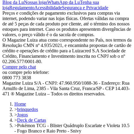
Blog da Lu
Nossas lojas
WhatsApp da Lu
Tenha sua
loja
Regulamento
Acessibilidade
Segurança e Privacidade
Preços e condições de pagamento exclusivos para compras via
internet, podendo variar nas lojas físicas. Ofertas válidas na compra
de até 5 peças de cada produto por cliente, até o término dos nossos
estoques para internet. Caso os produtos apresentem divergências de
valores, o preço válido é o da sacola de compras.
O Magazine Luiza atua como correspondente no País, nos termos da
Resolução CMN nº 4.935/2021, e encaminha propostas de cartão de
crédito e operações de crédito para a Luizacred S.A Sociedade de
Crédito, Financiamento e Investimento inscrita no CNPJ sob o nº
02.206.577/0001-80.
Compre pelo chat
ou compre pelo telefone:
0800 773 3838
Magazine Luiza S/A - CNPJ: 47.960.950/1088-36 - Endereço: Rua
Arnulfo de Lima, 2385 - Vila Santa Cruz, Franca/SP - CEP 14.403-
471 ® Magazine Luiza – Todos os direitos reservados.
Home
>
brinquedos
>
Jogos
>
Deck de Cartas
>
Pokémon TCG - Blister Quádruplo Escarlate e Violeta 10.5
- Fogo Branco e Raio Preto - Snivy