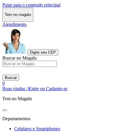
Pular para o conteudo principal
Tem no magalu
Atendimento
Digite seu CEP
Buscar no Magalu
Buscar
0
Boas vindas :)
Entre ou Cadastre-se
Tem no Magalu
Departamentos
Celulares e Smartphones