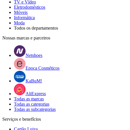
TV e Vídeo
Eletrodomésticos
Móveis
Informática
Moda
Todos os departamentos
Nossas marcas e parceiros
Netshoes
Epoca Cosméticos
KaBuM!
AliExpress
Todas as marcas
Todas as categorias
Todas as subcategorias
Serviços e benefícios
Cartão Luiza