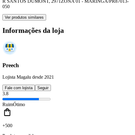
R SANTOS DUMONT, 2971
ZONA 01 - MARINGA/PR
87013-
050
Ver produtos similares
Informações da loja
Preech
Lojista Magalu desde 2021
Fale com lojista
Seguir
3.8
Ruim
Ótimo
+500