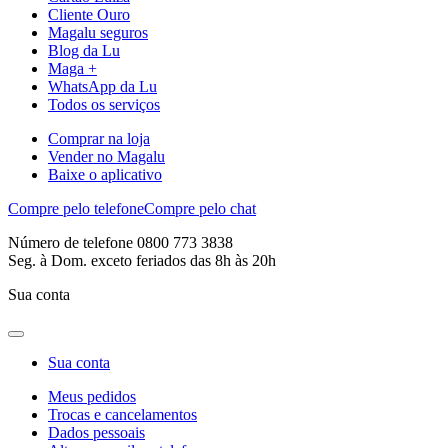
Cliente Ouro
Magalu seguros
Blog da Lu
Maga +
WhatsApp da Lu
Todos os serviços
Comprar na loja
Vender no Magalu
Baixe o aplicativo
Compre pelo telefone
Compre pelo chat
Número de telefone 0800 773 3838
Seg. à Dom. exceto feriados das 8h às 20h
Sua conta
Sua conta
Meus pedidos
Trocas e cancelamentos
Dados pessoais