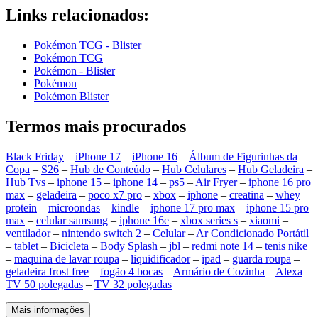
Links relacionados:
Pokémon TCG - Blister
Pokémon TCG
Pokémon - Blister
Pokémon
Pokémon Blister
Termos mais procurados
Black Friday
–
iPhone 17
–
iPhone 16
–
Álbum de Figurinhas da
Copa
–
S26
–
Hub de Conteúdo
–
Hub Celulares
–
Hub Geladeira
–
Hub Tvs
–
iphone 15
–
iphone 14
–
ps5
–
Air Fryer
–
iphone 16 pro
max
–
geladeira
–
poco x7 pro
–
xbox
–
iphone
–
creatina
–
whey
protein
–
microondas
–
kindle
–
iphone 17 pro max
–
iphone 15 pro
max
–
celular samsung
–
iphone 16e
–
xbox series s
–
xiaomi
–
ventilador
–
nintendo switch 2
–
Celular
–
Ar Condicionado Portátil
–
tablet
–
Bicicleta
–
Body Splash
–
jbl
–
redmi note 14
–
tenis nike
–
maquina de lavar roupa
–
liquidificador
–
ipad
–
guarda roupa
–
geladeira frost free
–
fogão 4 bocas
–
Armário de Cozinha
–
Alexa
–
TV 50 polegadas
–
TV 32 polegadas
Mais informações