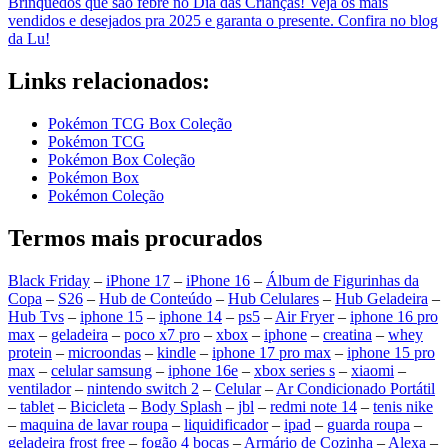
Brinquedos que são febre no Dia das Crianças! Veja os mais
vendidos e desejados pra 2025 e garanta o presente. Confira no blog
da Lu!
Links relacionados:
Pokémon TCG Box Coleção
Pokémon TCG
Pokémon Box Coleção
Pokémon Box
Pokémon Coleção
Termos mais procurados
Black Friday
–
iPhone 17
–
iPhone 16
–
Álbum de Figurinhas da
Copa
–
S26
–
Hub de Conteúdo
–
Hub Celulares
–
Hub Geladeira
–
Hub Tvs
–
iphone 15
–
iphone 14
–
ps5
–
Air Fryer
–
iphone 16 pro
max
–
geladeira
–
poco x7 pro
–
xbox
–
iphone
–
creatina
–
whey
protein
–
microondas
–
kindle
–
iphone 17 pro max
–
iphone 15 pro
max
–
celular samsung
–
iphone 16e
–
xbox series s
–
xiaomi
–
ventilador
–
nintendo switch 2
–
Celular
–
Ar Condicionado Portátil
–
tablet
–
Bicicleta
–
Body Splash
–
jbl
–
redmi note 14
–
tenis nike
–
maquina de lavar roupa
–
liquidificador
–
ipad
–
guarda roupa
–
geladeira frost free
–
fogão 4 bocas
–
Armário de Cozinha
–
Alexa
–