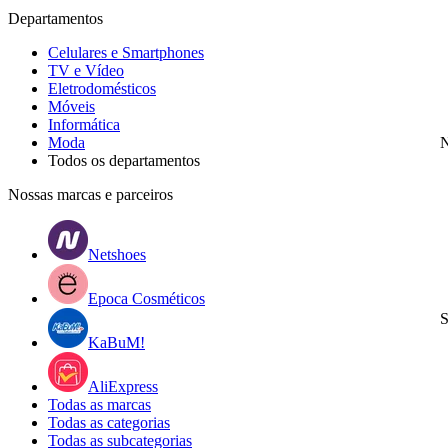
Departamentos
Celulares e Smartphones
TV e Vídeo
Eletrodomésticos
Móveis
Informática
Moda
N
Todos os departamentos
Nossas marcas e parceiros
Netshoes
Epoca Cosméticos
S
KaBuM!
AliExpress
Todas as marcas
Todas as categorias
Todas as subcategorias