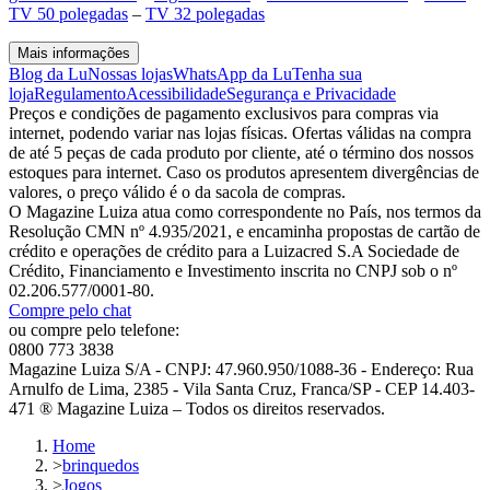
TV 50 polegadas
–
TV 32 polegadas
Mais informações
Blog da Lu
Nossas lojas
WhatsApp da Lu
Tenha sua
loja
Regulamento
Acessibilidade
Segurança e Privacidade
Preços e condições de pagamento exclusivos para compras via
internet, podendo variar nas lojas físicas. Ofertas válidas na compra
de até 5 peças de cada produto por cliente, até o término dos nossos
estoques para internet. Caso os produtos apresentem divergências de
valores, o preço válido é o da sacola de compras.
O Magazine Luiza atua como correspondente no País, nos termos da
Resolução CMN nº 4.935/2021, e encaminha propostas de cartão de
crédito e operações de crédito para a Luizacred S.A Sociedade de
Crédito, Financiamento e Investimento inscrita no CNPJ sob o nº
02.206.577/0001-80.
Compre pelo chat
ou compre pelo telefone:
0800 773 3838
Magazine Luiza S/A - CNPJ: 47.960.950/1088-36 - Endereço: Rua
Arnulfo de Lima, 2385 - Vila Santa Cruz, Franca/SP - CEP 14.403-
471 ® Magazine Luiza – Todos os direitos reservados.
Home
>
brinquedos
>
Jogos