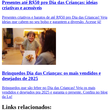
Presentes até R$50 pro Dia das Crianças: ideias
criativas e acessíveis
Presentes criativos e baratos de até R$50 pro Dia das Crianças! Veja
ideias que cabem no seu bolso e garantem a diversão. Acesse já!
Brinquedos Dia das Crianças: os mais vendidos e
desejados de 2025
Brinquedos que são febre no Dia das Crianças! Veja os mais
vendidos e desejados pra 2025 e garanta o presente. Confira no blog
da Lu!
Links relacionados: