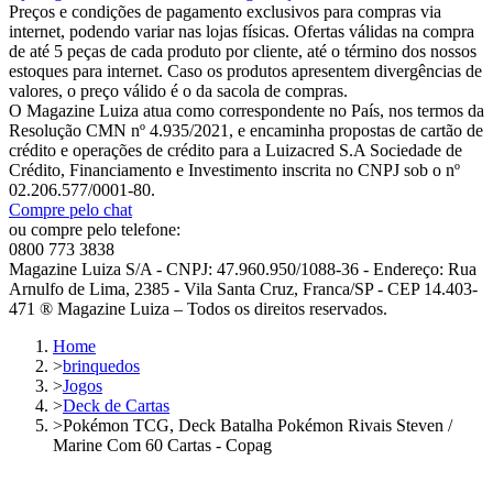
Preços e condições de pagamento exclusivos para compras via
internet, podendo variar nas lojas físicas. Ofertas válidas na compra
de até 5 peças de cada produto por cliente, até o término dos nossos
estoques para internet. Caso os produtos apresentem divergências de
valores, o preço válido é o da sacola de compras.
O Magazine Luiza atua como correspondente no País, nos termos da
Resolução CMN nº 4.935/2021, e encaminha propostas de cartão de
crédito e operações de crédito para a Luizacred S.A Sociedade de
Crédito, Financiamento e Investimento inscrita no CNPJ sob o nº
02.206.577/0001-80.
Compre pelo chat
ou compre pelo telefone:
0800 773 3838
Magazine Luiza S/A - CNPJ: 47.960.950/1088-36 - Endereço: Rua
Arnulfo de Lima, 2385 - Vila Santa Cruz, Franca/SP - CEP 14.403-
471 ® Magazine Luiza – Todos os direitos reservados.
Home
>
brinquedos
>
Jogos
>
Deck de Cartas
>
Pokémon TCG, Deck Batalha Pokémon Rivais Steven /
Marine Com 60 Cartas - Copag