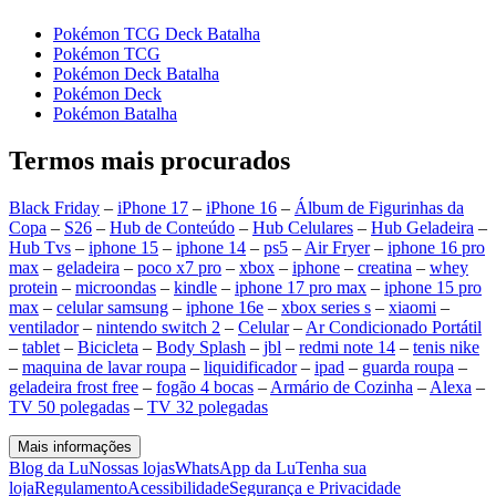
Pokémon TCG Deck Batalha
Pokémon TCG
Pokémon Deck Batalha
Pokémon Deck
Pokémon Batalha
Termos mais procurados
Black Friday
–
iPhone 17
–
iPhone 16
–
Álbum de Figurinhas da
Copa
–
S26
–
Hub de Conteúdo
–
Hub Celulares
–
Hub Geladeira
–
Hub Tvs
–
iphone 15
–
iphone 14
–
ps5
–
Air Fryer
–
iphone 16 pro
max
–
geladeira
–
poco x7 pro
–
xbox
–
iphone
–
creatina
–
whey
protein
–
microondas
–
kindle
–
iphone 17 pro max
–
iphone 15 pro
max
–
celular samsung
–
iphone 16e
–
xbox series s
–
xiaomi
–
ventilador
–
nintendo switch 2
–
Celular
–
Ar Condicionado Portátil
–
tablet
–
Bicicleta
–
Body Splash
–
jbl
–
redmi note 14
–
tenis nike
–
maquina de lavar roupa
–
liquidificador
–
ipad
–
guarda roupa
–
geladeira frost free
–
fogão 4 bocas
–
Armário de Cozinha
–
Alexa
–
TV 50 polegadas
–
TV 32 polegadas
Mais informações
Blog da Lu
Nossas lojas
WhatsApp da Lu
Tenha sua
loja
Regulamento
Acessibilidade
Segurança e Privacidade