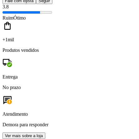
Fale com lojista
Seguir
3.8
Ruim
Ótimo
+1mil
Produtos vendidos
Entrega
No prazo
Atendimento
Demora para responder
Ver mais sobre a loja