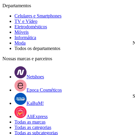
Departamentos
Celulares e Smartphones
TV e Vídeo
Eletrodomésticos
Móveis
Informática
Moda
N
Todos os departamentos
Nossas marcas e parceiros
Netshoes
Epoca Cosméticos
S
KaBuM!
AliExpress
Todas as marcas
Todas as categorias
Todas as subcategorias