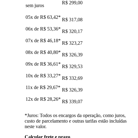
R$ 299,00
sem juros
05x de
R$ 63,42
*
R$ 317,08
06x de
R$ 53,36
*
R$ 320,17
07x de
R$ 46,18
*
R$ 323,27
08x de
R$ 40,80
*
R$ 326,39
09x de
R$ 36,61
*
R$ 329,53
10x de
R$ 33,27
*
R$ 332,69
11x de
R$ 29,67
*
R$ 326,39
12x de
R$ 28,26
*
R$ 339,07
*Juros: Todos os encargos da operação, como juros,
custo de parcelamento e outras tarifas estão incluídas
neste valor.
Calcular frete e prazo