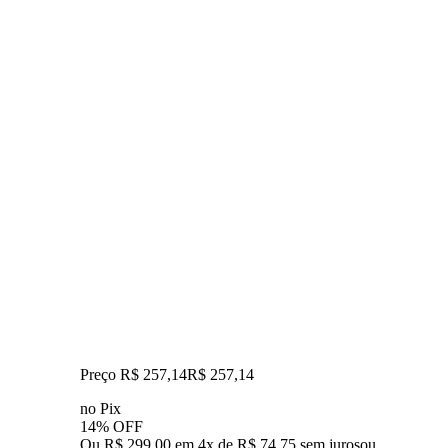
Preço R$ 257,14
R$
257
,
14
no Pix
14% OFF
Ou R$ 299,00 em 4x de R$ 74,75 sem juros
ou