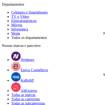
Departamentos
Celulares e Smartphones
TV e Vídeo
Eletrodomésticos
Móveis
Informática
Moda
N
Todos os departamentos
Nossas marcas e parceiros
Netshoes
Epoca Cosméticos
S
KaBuM!
AliExpress
Todas as marcas
Todas as categorias
Todas as subcategorias