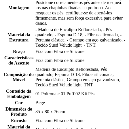
Posicione corretamente os pés antes de rosqueá-
Montagem
los nas chapinhas fixadas na poltrona. Ao
rosquear os pés, certifique-se de apertá-los
firmemente, mas sem força excessiva para evitar
danos.
- Madeira de Eucalipto Reflorestada, - Pés
Material da
quadrado, - Espuma D 18, - Fibras siliconada, -
Estrutura
Percinta elástica, - Grampo em aço galvanizado, -
Tecido Sued Veludo light, - TNT,
Braço
Fixa com Fibra de Silicone
Características
Fixa com Fibra de Silicone
do Assento
Madeira de Eucalipto Reflorestada, Pés
Composição do
quadrado, Espuma D 18, Fibras siliconada,
Móvel
Percinta elástica, Grampo em aço galvanizado,
Tecido Sued Veludo light, TNT
Conteúdo da
01 Poltrona e 01 Puff 02 Kit Pés
Embalagem
Cor
Bege
Dimensões do
85 x 80 x 76 cm
Produto
Encosto
Fixa com Fibra de Silicone
Material da