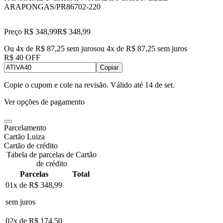
ARAPONGAS/PR
86702-220
Preço R$ 348,99
R$
348
,
99
Ou 4x de R$ 87,25 sem juros
ou
4
x de
R$ 87,25
sem juros
R$ 40 OFF
Copiar
Copie o cupom e cole na revisão. Válido até
14 de set
.
Ver opções de pagamento
Parcelamento
Cartão Luiza
Cartão de crédito
Tabela de parcelas de Cartão
de crédito
Parcelas
Total
01x de
R$ 348,99
sem juros
02x de
R$ 174,50