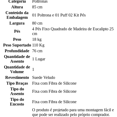
Categoria
Poltronas
Altura
85 cm
Conteúdo da
01 Poltrona e 01 Puff 02 Kit Pés
Embalagem
Largura
80 cm
4 Pés Fixo Quadrado de Madeira de Eucalipto 25
Pés
cm
Peso
18 kg
Peso Suportado
110 Kg
Profundidade
76 cm
Quantidade de
1 Lugar
Assento
Quantidade de
1
Volume
Revestimento
Suede Veludo
Tipo Braças
Fixa com Fibra de Silicone
Tipo do
Fixa com Fibra de Silicone
Assento
Tipo do
Fixa com Fibra de Silicone
Encosto
O produto é projetado para uma montagem fácil e
que pode ser realizado pelo próprio comprador.