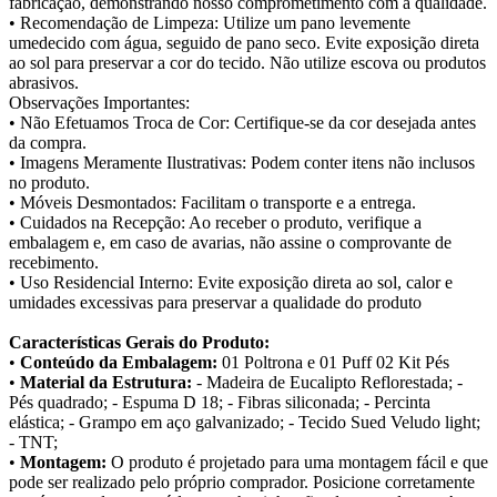
fabricação, demonstrando nosso comprometimento com a qualidade.
• Recomendação de Limpeza: Utilize um pano levemente
umedecido com água, seguido de pano seco. Evite exposição direta
ao sol para preservar a cor do tecido. Não utilize escova ou produtos
abrasivos.
Observações Importantes:
• Não Efetuamos Troca de Cor: Certifique-se da cor desejada antes
da compra.
• Imagens Meramente Ilustrativas: Podem conter itens não inclusos
no produto.
• Móveis Desmontados: Facilitam o transporte e a entrega.
• Cuidados na Recepção: Ao receber o produto, verifique a
embalagem e, em caso de avarias, não assine o comprovante de
recebimento.
• Uso Residencial Interno: Evite exposição direta ao sol, calor e
umidades excessivas para preservar a qualidade do produto
Características Gerais do Produto:
•
Conteúdo da Embalagem:
01 Poltrona e 01 Puff 02 Kit Pés
•
Material da Estrutura:
- Madeira de Eucalipto Reflorestada; -
Pés quadrado; - Espuma D 18; - Fibras siliconada; - Percinta
elástica; - Grampo em aço galvanizado; - Tecido Sued Veludo light;
- TNT;
•
Montagem:
O produto é projetado para uma montagem fácil e que
pode ser realizado pelo próprio comprador. Posicione corretamente