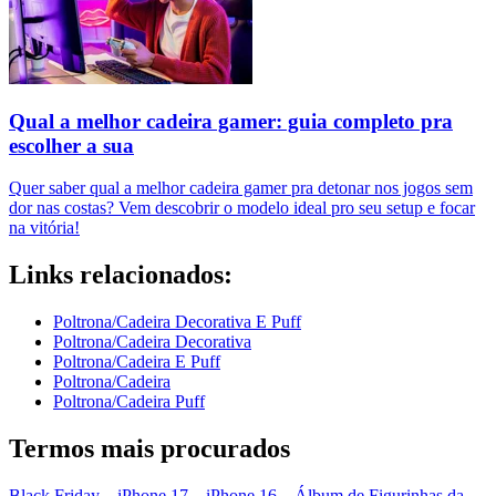
Qual a melhor cadeira gamer: guia completo pra
escolher a sua
Quer saber qual a melhor cadeira gamer pra detonar nos jogos sem
dor nas costas? Vem descobrir o modelo ideal pro seu setup e focar
na vitória!
Links relacionados:
Poltrona/Cadeira Decorativa E Puff
Poltrona/Cadeira Decorativa
Poltrona/Cadeira E Puff
Poltrona/Cadeira
Poltrona/Cadeira Puff
Termos mais procurados
Black Friday
–
iPhone 17
–
iPhone 16
–
Álbum de Figurinhas da