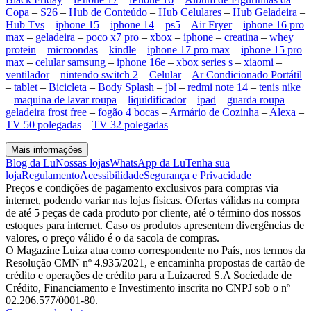
Copa
–
S26
–
Hub de Conteúdo
–
Hub Celulares
–
Hub Geladeira
–
Hub Tvs
–
iphone 15
–
iphone 14
–
ps5
–
Air Fryer
–
iphone 16 pro
max
–
geladeira
–
poco x7 pro
–
xbox
–
iphone
–
creatina
–
whey
protein
–
microondas
–
kindle
–
iphone 17 pro max
–
iphone 15 pro
max
–
celular samsung
–
iphone 16e
–
xbox series s
–
xiaomi
–
ventilador
–
nintendo switch 2
–
Celular
–
Ar Condicionado Portátil
–
tablet
–
Bicicleta
–
Body Splash
–
jbl
–
redmi note 14
–
tenis nike
–
maquina de lavar roupa
–
liquidificador
–
ipad
–
guarda roupa
–
geladeira frost free
–
fogão 4 bocas
–
Armário de Cozinha
–
Alexa
–
TV 50 polegadas
–
TV 32 polegadas
Mais informações
Blog da Lu
Nossas lojas
WhatsApp da Lu
Tenha sua
loja
Regulamento
Acessibilidade
Segurança e Privacidade
Preços e condições de pagamento exclusivos para compras via
internet, podendo variar nas lojas físicas. Ofertas válidas na compra
de até 5 peças de cada produto por cliente, até o término dos nossos
estoques para internet. Caso os produtos apresentem divergências de
valores, o preço válido é o da sacola de compras.
O Magazine Luiza atua como correspondente no País, nos termos da
Resolução CMN nº 4.935/2021, e encaminha propostas de cartão de
crédito e operações de crédito para a Luizacred S.A Sociedade de
Crédito, Financiamento e Investimento inscrita no CNPJ sob o nº
02.206.577/0001-80.