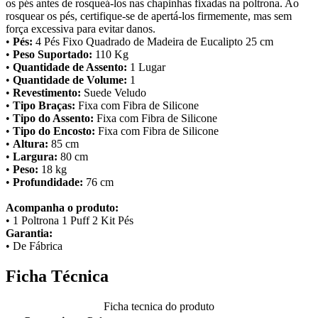
os pés antes de rosqueá-los nas chapinhas fixadas na poltrona. Ao
rosquear os pés, certifique-se de apertá-los firmemente, mas sem
força excessiva para evitar danos.
•
Pés:
4 Pés Fixo Quadrado de Madeira de Eucalipto 25 cm
•
Peso Suportado:
110 Kg
•
Quantidade de Assento:
1 Lugar
•
Quantidade de Volume:
1
•
Revestimento:
Suede Veludo
•
Tipo Braças:
Fixa com Fibra de Silicone
•
Tipo do Assento:
Fixa com Fibra de Silicone
•
Tipo do Encosto:
Fixa com Fibra de Silicone
•
Altura:
85 cm
•
Largura:
80 cm
•
Peso:
18 kg
•
Profundidade:
76 cm
Acompanha o produto:
• 1 Poltrona 1 Puff 2 Kit Pés
Garantia:
• De Fábrica
Ficha Técnica
Ficha tecnica do produto