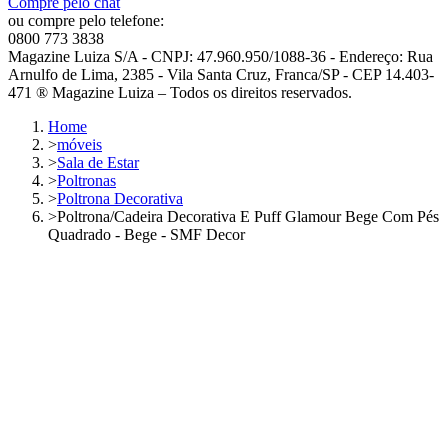
Compre pelo chat
ou compre pelo telefone:
0800 773 3838
Magazine Luiza S/A - CNPJ: 47.960.950/1088-36 - Endereço: Rua
Arnulfo de Lima, 2385 - Vila Santa Cruz, Franca/SP - CEP 14.403-
471 ® Magazine Luiza – Todos os direitos reservados.
Home
>
móveis
>
Sala de Estar
>
Poltronas
>
Poltrona Decorativa
>
Poltrona/Cadeira Decorativa E Puff Glamour Bege Com Pés
Quadrado - Bege - SMF Decor