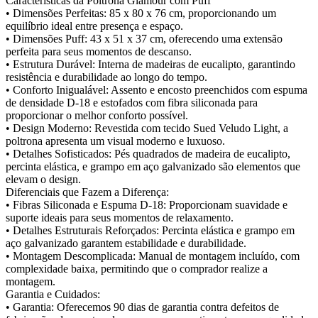
Características da Poltrona Glamour com Puff
• Dimensões Perfeitas: 85 x 80 x 76 cm, proporcionando um
equilíbrio ideal entre presença e espaço.
• Dimensões Puff: 43 x 51 x 37 cm, oferecendo uma extensão
perfeita para seus momentos de descanso.
• Estrutura Durável: Interna de madeiras de eucalipto, garantindo
resistência e durabilidade ao longo do tempo.
• Conforto Inigualável: Assento e encosto preenchidos com espuma
de densidade D-18 e estofados com fibra siliconada para
proporcionar o melhor conforto possível.
• Design Moderno: Revestida com tecido Sued Veludo Light, a
poltrona apresenta um visual moderno e luxuoso.
• Detalhes Sofisticados: Pés quadrados de madeira de eucalipto,
percinta elástica, e grampo em aço galvanizado são elementos que
elevam o design.
Diferenciais que Fazem a Diferença:
• Fibras Siliconada e Espuma D-18: Proporcionam suavidade e
suporte ideais para seus momentos de relaxamento.
• Detalhes Estruturais Reforçados: Percinta elástica e grampo em
aço galvanizado garantem estabilidade e durabilidade.
• Montagem Descomplicada: Manual de montagem incluído, com
complexidade baixa, permitindo que o comprador realize a
montagem.
Garantia e Cuidados:
• Garantia: Oferecemos 90 dias de garantia contra defeitos de