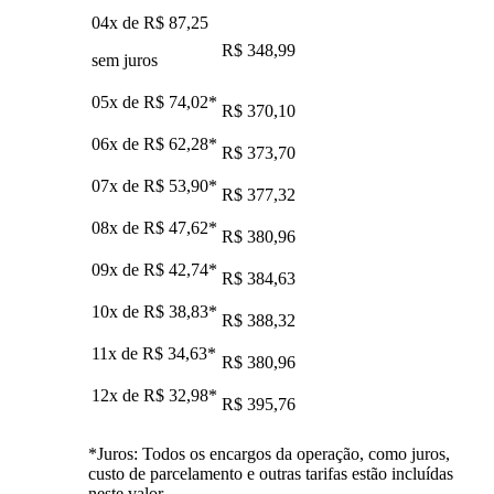
04x de
R$ 87,25
R$ 348,99
sem juros
05x de
R$ 74,02
*
R$ 370,10
06x de
R$ 62,28
*
R$ 373,70
07x de
R$ 53,90
*
R$ 377,32
08x de
R$ 47,62
*
R$ 380,96
09x de
R$ 42,74
*
R$ 384,63
10x de
R$ 38,83
*
R$ 388,32
11x de
R$ 34,63
*
R$ 380,96
12x de
R$ 32,98
*
R$ 395,76
*Juros: Todos os encargos da operação, como juros,
custo de parcelamento e outras tarifas estão incluídas
neste valor.