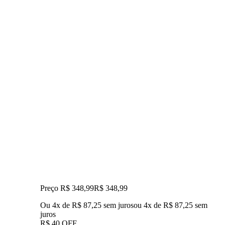
Preço R$ 348,99
R$
348
,
99
Ou 4x de R$ 87,25 sem juros
ou
4
x de
R$ 87,25
sem
juros
R$ 40 OFF