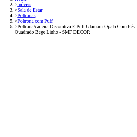
>
móveis
>
Sala de Estar
>
Poltronas
>
Poltrona com Puff
>
Poltrona/cadeira Decorativa E Puff Glamour Opala Com Pés
Quadrado Bege Linho - SMF DECOR