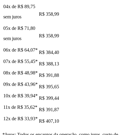
04x de
R$ 89,75
R$ 358,99
sem juros
05x de
R$ 71,80
R$ 358,99
sem juros
06x de
R$ 64,07
*
R$ 384,40
07x de
R$ 55,45
*
R$ 388,13
08x de
R$ 48,98
*
R$ 391,88
09x de
R$ 43,96
*
R$ 395,65
10x de
R$ 39,94
*
R$ 399,44
11x de
R$ 35,62
*
R$ 391,87
12x de
R$ 33,93
*
R$ 407,10
*Juros: Todos os encargos da operação, como juros, custo de