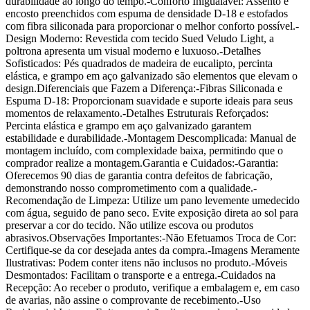
durabilidade ao longo do tempo.-Conforto Inigualável: Assento e
encosto preenchidos com espuma de densidade D-18 e estofados
com fibra siliconada para proporcionar o melhor conforto possível.-
Design Moderno: Revestida com tecido Sued Veludo Light, a
poltrona apresenta um visual moderno e luxuoso.-Detalhes
Sofisticados: Pés quadrados de madeira de eucalipto, percinta
elástica, e grampo em aço galvanizado são elementos que elevam o
design.Diferenciais que Fazem a Diferença:-Fibras Siliconada e
Espuma D-18: Proporcionam suavidade e suporte ideais para seus
momentos de relaxamento.-Detalhes Estruturais Reforçados:
Percinta elástica e grampo em aço galvanizado garantem
estabilidade e durabilidade.-Montagem Descomplicada: Manual de
montagem incluído, com complexidade baixa, permitindo que o
comprador realize a montagem.Garantia e Cuidados:-Garantia:
Oferecemos 90 dias de garantia contra defeitos de fabricação,
demonstrando nosso comprometimento com a qualidade.-
Recomendação de Limpeza: Utilize um pano levemente umedecido
com água, seguido de pano seco. Evite exposição direta ao sol para
preservar a cor do tecido. Não utilize escova ou produtos
abrasivos.Observações Importantes:-Não Efetuamos Troca de Cor:
Certifique-se da cor desejada antes da compra.-Imagens Meramente
Ilustrativas: Podem conter itens não inclusos no produto.-Móveis
Desmontados: Facilitam o transporte e a entrega.-Cuidados na
Recepção: Ao receber o produto, verifique a embalagem e, em caso
de avarias, não assine o comprovante de recebimento.-Uso