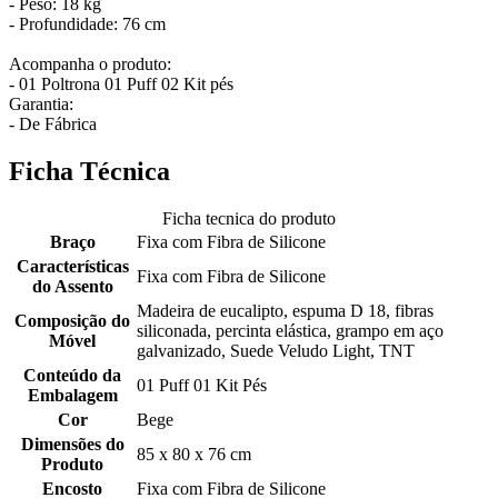
- Peso: 18 kg
- Profundidade: 76 cm
Acompanha o produto:
- 01 Poltrona 01 Puff 02 Kit pés
Garantia:
- De Fábrica
Ficha Técnica
Ficha tecnica do produto
Braço
Fixa com Fibra de Silicone
Características
Fixa com Fibra de Silicone
do Assento
Madeira de eucalipto, espuma D 18, fibras
Composição do
siliconada, percinta elástica, grampo em aço
Móvel
galvanizado, Suede Veludo Light, TNT
Conteúdo da
01 Puff 01 Kit Pés
Embalagem
Cor
Bege
Dimensões do
85 x 80 x 76 cm
Produto
Encosto
Fixa com Fibra de Silicone