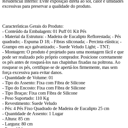
Residencial Interno: Evite exposição direta ao sol, calor e umidades
excessivas para preservar a qualidade do produto.
Características Gerais do Produto:
- Conteúdo da Embalagem: 01 Puff 01 Kit Pés
- Material da Estrutura: - Madeira de Eucalipto Reflorestada; - Pés
quadrado; - Espuma D 18; - Fibras siliconada; - Percinta elástica; -
Grampo em aço galvanizado; - Suede Veludo Light; - TNT;
- Montagem: O produto é projetado para uma montagem fácil e que
pode ser realizado pelo próprio comprador. Posicione corretamente
os pés antes de rosqueá-los nas chapinhas fixadas na poltrona. Ao
rosquear os pés, certifique-se de apertá-los firmemente, mas sem
força excessiva para evitar danos.
- Quantidade de Volume: 01
- Tipo do Assento: Fixa com Fibra de Silicone
- Tipo do Encosto: Fixa com Fibra de Silicone
- Tipo Braças: Fixa com Fibra de Silicone
- Peso Suportado: 110 Kg
- Revestimento: Suede Veludo
- Pés: 4 Pés Fixo Quadrado de Madeira de Eucalipto 25 cm
- Quantidade de Assento: 1 Lugar
- Altura: 85 cm
- Largura: 80 cm