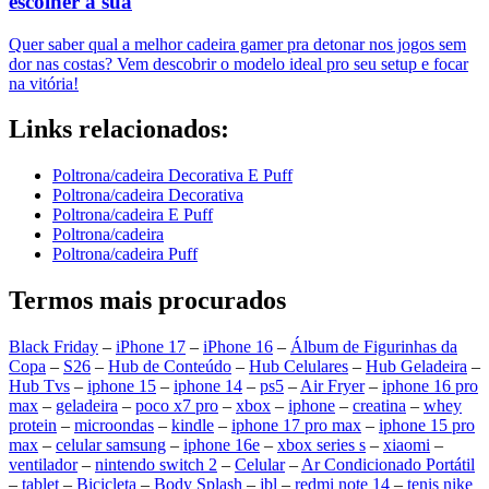
escolher a sua
Quer saber qual a melhor cadeira gamer pra detonar nos jogos sem
dor nas costas? Vem descobrir o modelo ideal pro seu setup e focar
na vitória!
Links relacionados:
Poltrona/cadeira Decorativa E Puff
Poltrona/cadeira Decorativa
Poltrona/cadeira E Puff
Poltrona/cadeira
Poltrona/cadeira Puff
Termos mais procurados
Black Friday
–
iPhone 17
–
iPhone 16
–
Álbum de Figurinhas da
Copa
–
S26
–
Hub de Conteúdo
–
Hub Celulares
–
Hub Geladeira
–
Hub Tvs
–
iphone 15
–
iphone 14
–
ps5
–
Air Fryer
–
iphone 16 pro
max
–
geladeira
–
poco x7 pro
–
xbox
–
iphone
–
creatina
–
whey
protein
–
microondas
–
kindle
–
iphone 17 pro max
–
iphone 15 pro
max
–
celular samsung
–
iphone 16e
–
xbox series s
–
xiaomi
–
ventilador
–
nintendo switch 2
–
Celular
–
Ar Condicionado Portátil
–
tablet
–
Bicicleta
–
Body Splash
–
jbl
–
redmi note 14
–
tenis nike