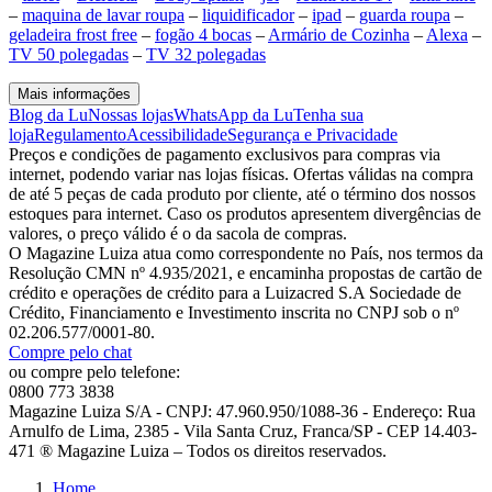
–
maquina de lavar roupa
–
liquidificador
–
ipad
–
guarda roupa
–
geladeira frost free
–
fogão 4 bocas
–
Armário de Cozinha
–
Alexa
–
TV 50 polegadas
–
TV 32 polegadas
Mais informações
Blog da Lu
Nossas lojas
WhatsApp da Lu
Tenha sua
loja
Regulamento
Acessibilidade
Segurança e Privacidade
Preços e condições de pagamento exclusivos para compras via
internet, podendo variar nas lojas físicas. Ofertas válidas na compra
de até 5 peças de cada produto por cliente, até o término dos nossos
estoques para internet. Caso os produtos apresentem divergências de
valores, o preço válido é o da sacola de compras.
O Magazine Luiza atua como correspondente no País, nos termos da
Resolução CMN nº 4.935/2021, e encaminha propostas de cartão de
crédito e operações de crédito para a Luizacred S.A Sociedade de
Crédito, Financiamento e Investimento inscrita no CNPJ sob o nº
02.206.577/0001-80.
Compre pelo chat
ou compre pelo telefone:
0800 773 3838
Magazine Luiza S/A - CNPJ: 47.960.950/1088-36 - Endereço: Rua
Arnulfo de Lima, 2385 - Vila Santa Cruz, Franca/SP - CEP 14.403-
471 ® Magazine Luiza – Todos os direitos reservados.
Home