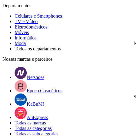
Departamentos
Celulares e Smartphones
TV e Vídeo
Eletrodomésticos
Móveis
Informática
Moda
N
Todos os departamentos
Nossas marcas e parceiros
Netshoes
Epoca Cosméticos
S
KaBuM!
AliExpress
Todas as marcas
Todas as categorias
Todas as subcategorias