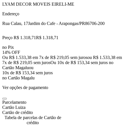
LYAM DECOR MOVEIS EIRELI-ME
Endereço
Rua Calau, 17
Jardim do Cafe - Arapongas/PR
86706-200
Preço R$ 1.318,71
R$
1.318
,
71
no Pix
14% OFF
Ou R$ 1.533,38 em 7x de R$ 219,05 sem juros
ou
R$ 1.533,38
em
7
x de
R$ 219,05
sem juros
Ou 10x de R$ 153,34 sem juros no
Cartão Magalu
ou
10
x de
R$ 153,34
sem juros
no Cartão Magalu
Ver opções de pagamento
Parcelamento
Cartão Luiza
Cartão de crédito
Tabela de parcelas de Cartão de
crédito