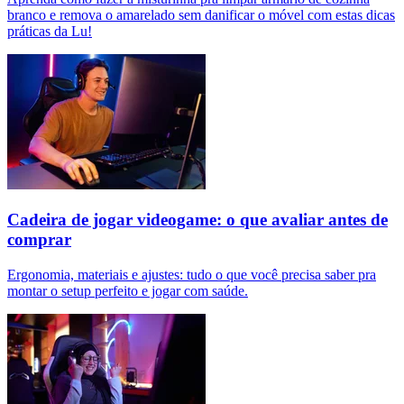
branco e remova o amarelado sem danificar o móvel com estas dicas
práticas da Lu!
Cadeira de jogar videogame: o que avaliar antes de
comprar
Ergonomia, materiais e ajustes: tudo o que você precisa saber pra
montar o setup perfeito e jogar com saúde.