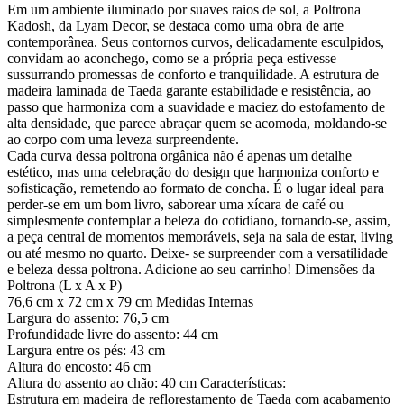
Em um ambiente iluminado por suaves raios de sol, a Poltrona
Kadosh, da Lyam Decor, se destaca como uma obra de arte
contemporânea. Seus contornos curvos, delicadamente esculpidos,
convidam ao aconchego, como se a própria peça estivesse
sussurrando promessas de conforto e tranquilidade. A estrutura de
madeira laminada de Taeda garante estabilidade e resistência, ao
passo que harmoniza com a suavidade e maciez do estofamento de
alta densidade, que parece abraçar quem se acomoda, moldando-se
ao corpo com uma leveza surpreendente.
Cada curva dessa poltrona orgânica não é apenas um detalhe
estético, mas uma celebração do design que harmoniza conforto e
sofisticação, remetendo ao formato de concha. É o lugar ideal para
perder-se em um bom livro, saborear uma xícara de café ou
simplesmente contemplar a beleza do cotidiano, tornando-se, assim,
a peça central de momentos memoráveis, seja na sala de estar, living
ou até mesmo no quarto. Deixe- se surpreender com a versatilidade
e beleza dessa poltrona. Adicione ao seu carrinho! Dimensões da
Poltrona (L x A x P)
76,6 cm x 72 cm x 79 cm Medidas Internas
Largura do assento: 76,5 cm
Profundidade livre do assento: 44 cm
Largura entre os pés: 43 cm
Altura do encosto: 46 cm
Altura do assento ao chão: 40 cm Características:
Estrutura em madeira de reflorestamento de Taeda com acabamento