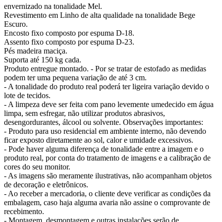
envernizado na tonalidade Mel.
Revestimento em Linho de alta qualidade na tonalidade Bege
Escuro.
Encosto fixo composto por espuma D-18.
Assento fixo composto por espuma D-23.
Pés madeira maciça.
Suporta até 150 kg cada.
Produto entregue montado. - Por se tratar de estofado as medidas
podem ter uma pequena variação de até 3 cm.
- A tonalidade do produto real poderá ter ligeira variação devido o
lote de tecidos.
- A limpeza deve ser feita com pano levemente umedecido em água
limpa, sem esfregar, não utilizar produtos abrasivos,
desengordurantes, álcool ou solvente. Observações importantes:
- Produto para uso residencial em ambiente interno, não devendo
ficar exposto diretamente ao sol, calor e umidade excessivos.
- Pode haver alguma diferença de tonalidade entre a imagem e o
produto real, por conta do tratamento de imagens e a calibração de
cores do seu monitor.
- As imagens são meramente ilustrativas, não acompanham objetos
de decoração e eletrônicos.
- Ao receber a mercadoria, o cliente deve verificar as condições da
embalagem, caso haja alguma avaria não assine o comprovante de
recebimento.
- Montagem, desmontagem e outras instalações serão de