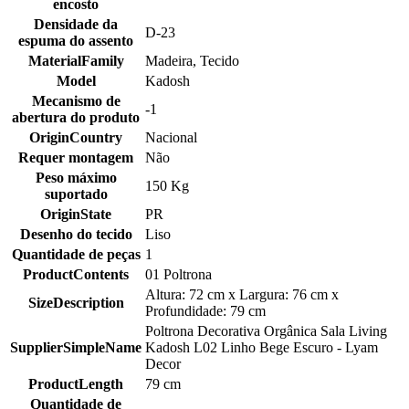
encosto
Densidade da
D-23
espuma do assento
MaterialFamily
Madeira, Tecido
Model
Kadosh
Mecanismo de
-1
abertura do produto
OriginCountry
Nacional
Requer montagem
Não
Peso máximo
150 Kg
suportado
OriginState
PR
Desenho do tecido
Liso
Quantidade de peças
1
ProductContents
01 Poltrona
Altura: 72 cm x Largura: 76 cm x
SizeDescription
Profundidade: 79 cm
Poltrona Decorativa Orgânica Sala Living
SupplierSimpleName
Kadosh L02 Linho Bege Escuro - Lyam
Decor
ProductLength
79 cm
Quantidade de