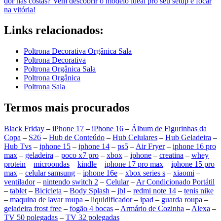
dor nas costas? Vem descobrir o modelo ideal pro seu setup e focar
na vitória!
Links relacionados:
Poltrona Decorativa Orgânica Sala
Poltrona Decorativa
Poltrona Orgânica Sala
Poltrona Orgânica
Poltrona Sala
Termos mais procurados
Black Friday
–
iPhone 17
–
iPhone 16
–
Álbum de Figurinhas da
Copa
–
S26
–
Hub de Conteúdo
–
Hub Celulares
–
Hub Geladeira
–
Hub Tvs
–
iphone 15
–
iphone 14
–
ps5
–
Air Fryer
–
iphone 16 pro
max
–
geladeira
–
poco x7 pro
–
xbox
–
iphone
–
creatina
–
whey
protein
–
microondas
–
kindle
–
iphone 17 pro max
–
iphone 15 pro
max
–
celular samsung
–
iphone 16e
–
xbox series s
–
xiaomi
–
ventilador
–
nintendo switch 2
–
Celular
–
Ar Condicionado Portátil
–
tablet
–
Bicicleta
–
Body Splash
–
jbl
–
redmi note 14
–
tenis nike
–
maquina de lavar roupa
–
liquidificador
–
ipad
–
guarda roupa
–
geladeira frost free
–
fogão 4 bocas
–
Armário de Cozinha
–
Alexa
–
TV 50 polegadas
–
TV 32 polegadas