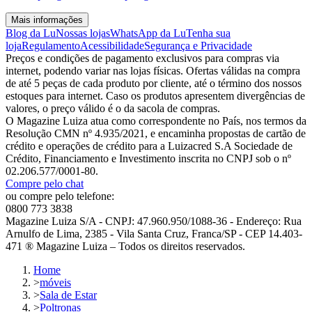
Mais informações
Blog da Lu
Nossas lojas
WhatsApp da Lu
Tenha sua
loja
Regulamento
Acessibilidade
Segurança e Privacidade
Preços e condições de pagamento exclusivos para compras via
internet, podendo variar nas lojas físicas. Ofertas válidas na compra
de até 5 peças de cada produto por cliente, até o término dos nossos
estoques para internet. Caso os produtos apresentem divergências de
valores, o preço válido é o da sacola de compras.
O Magazine Luiza atua como correspondente no País, nos termos da
Resolução CMN nº 4.935/2021, e encaminha propostas de cartão de
crédito e operações de crédito para a Luizacred S.A Sociedade de
Crédito, Financiamento e Investimento inscrita no CNPJ sob o nº
02.206.577/0001-80.
Compre pelo chat
ou compre pelo telefone:
0800 773 3838
Magazine Luiza S/A - CNPJ: 47.960.950/1088-36 - Endereço: Rua
Arnulfo de Lima, 2385 - Vila Santa Cruz, Franca/SP - CEP 14.403-
471 ® Magazine Luiza – Todos os direitos reservados.
Home
>
móveis
>
Sala de Estar
>
Poltronas