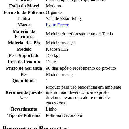
Estilo do Móvel
Moderno
Formato da Poltrona
Orgânica
Linha
Sala de Estar living
Marca
Lyam Decor
Material da
Madeira de reflorestamento de Taeda
Estrutura
Material dos Pés
Madeira maciça
Modelo
Kadosh L02
Peso Suportado
150 kg
Peso do Produto
13 kg
Prazo de Garantia
90 dias após o recebimento do produto
Pés
Madeira maciça
Quantidade
1
Produto para uso residencial em ambiente
Recomendações de
interno, não devendo ficar exposto
Uso
diretamente ao sol, calor e umidade
excessivos.
Revestimento
Linho
Tipo de Poltrona
Poltrona Decorativa
Perguntas e Respostas