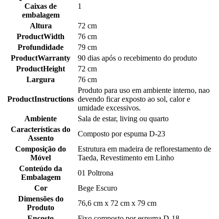
Caixas de
1
embalagem
Altura
72 cm
ProductWidth
76 cm
Profundidade
79 cm
ProductWarranty
90 dias após o recebimento do produto
ProductHeight
72 cm
Largura
76 cm
Produto para uso em ambiente interno, nao
ProductInstructions
devendo ficar exposto ao sol, calor e
umidade excessivos.
Ambiente
Sala de estar, living ou quarto
Características do
Composto por espuma D-23
Assento
Composição do
Estrutura em madeira de reflorestamento de
Móvel
Taeda, Revestimento em Linho
Conteúdo da
01 Poltrona
Embalagem
Cor
Bege Escuro
Dimensões do
76,6 cm x 72 cm x 79 cm
Produto
Encosto
Fixo composto por espuma D-18