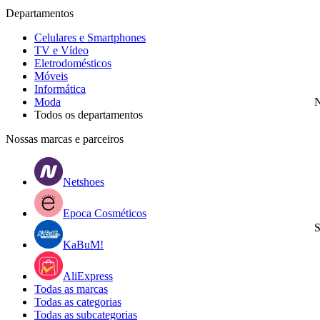
Departamentos
Celulares e Smartphones
TV e Vídeo
Eletrodomésticos
Móveis
Informática
Moda
N
Todos os departamentos
Nossas marcas e parceiros
Netshoes
Epoca Cosméticos
S
KaBuM!
AliExpress
Todas as marcas
Todas as categorias
Todas as subcategorias