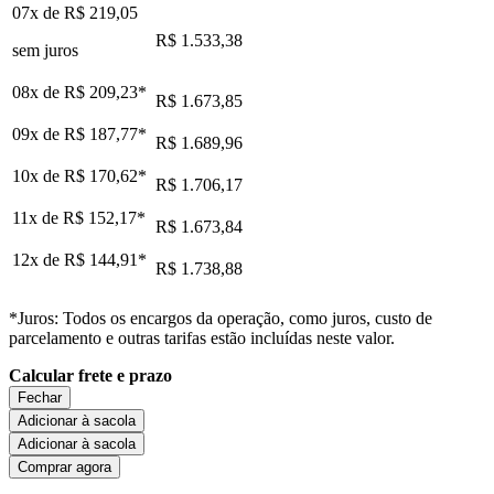
07x de
R$ 219,05
R$ 1.533,38
sem juros
08x de
R$ 209,23
*
R$ 1.673,85
09x de
R$ 187,77
*
R$ 1.689,96
10x de
R$ 170,62
*
R$ 1.706,17
11x de
R$ 152,17
*
R$ 1.673,84
12x de
R$ 144,91
*
R$ 1.738,88
*Juros: Todos os encargos da operação, como juros, custo de
parcelamento e outras tarifas estão incluídas neste valor.
Calcular frete e prazo
Fechar
Adicionar à sacola
Adicionar à sacola
Comprar agora