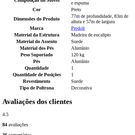
Composição do Móvel
e espuma
Cor
Preto
77m de profundidade, 83m de
Dimensões do Produto
altura e 57m de largura
Marca
Predoli
Material da Estrutura
Madeira de eucalipto
Material do Assento
Suede
Material dos Pés
Alumínio
Peso Suportado
120 kg
Pés
Alumínio
Quantidade
1
Quantidade de Posições
1
Revestimento
Suede
Tipo de Poltrona
Decorativa
Avaliações dos clientes
4.5
84
avaliações
36
comentários