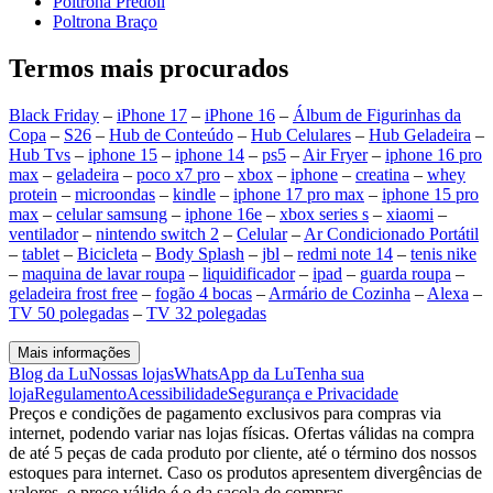
Poltrona Predoli
Poltrona Braço
Termos mais procurados
Black Friday
–
iPhone 17
–
iPhone 16
–
Álbum de Figurinhas da
Copa
–
S26
–
Hub de Conteúdo
–
Hub Celulares
–
Hub Geladeira
–
Hub Tvs
–
iphone 15
–
iphone 14
–
ps5
–
Air Fryer
–
iphone 16 pro
max
–
geladeira
–
poco x7 pro
–
xbox
–
iphone
–
creatina
–
whey
protein
–
microondas
–
kindle
–
iphone 17 pro max
–
iphone 15 pro
max
–
celular samsung
–
iphone 16e
–
xbox series s
–
xiaomi
–
ventilador
–
nintendo switch 2
–
Celular
–
Ar Condicionado Portátil
–
tablet
–
Bicicleta
–
Body Splash
–
jbl
–
redmi note 14
–
tenis nike
–
maquina de lavar roupa
–
liquidificador
–
ipad
–
guarda roupa
–
geladeira frost free
–
fogão 4 bocas
–
Armário de Cozinha
–
Alexa
–
TV 50 polegadas
–
TV 32 polegadas
Mais informações
Blog da Lu
Nossas lojas
WhatsApp da Lu
Tenha sua
loja
Regulamento
Acessibilidade
Segurança e Privacidade
Preços e condições de pagamento exclusivos para compras via
internet, podendo variar nas lojas físicas. Ofertas válidas na compra
de até 5 peças de cada produto por cliente, até o término dos nossos
estoques para internet. Caso os produtos apresentem divergências de
valores, o preço válido é o da sacola de compras.