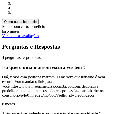
Ótimo custo-benefício
Muito bom custo benefício
há 5 meses
Ver todas as avaliações
Perguntas e Respostas
4 perguntas respondidas
Eu quero uma marrom escura vcs tem ?
Olá, temos essa poltrona marrom. O marrom que trabalho é bem
escuro. Vou mandar o link para
você.https://www.magazineluiza.com.br/poltrona-decorativa-
predoli-braco-de-aluminio-suede-recepcao-sala-quarto-barbeiro-
consultorio/p/fg0fh7e02b/mo/polt/?seller_id=predolidecor
8 meses
Não consigo selecionar a opção de quantidade 2.