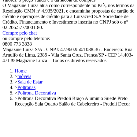
O Magazine Luiza atua como correspondente no País, nos termos da
Resolução CMN nº 4.935/2021, e encaminha propostas de cartão de
crédito e operações de crédito para a Luizacred S.A Sociedade de
Crédito, Financiamento e Investimento inscrita no CNPJ sob o nº
02.206.577/0001-80.
Compre pelo chat
ou compre pelo telefone:
0800 773 3838
Magazine Luiza S/A - CNPJ: 47.960.950/1088-36 - Endereço: Rua
Arnulfo de Lima, 2385 - Vila Santa Cruz, Franca/SP - CEP 14.403-
471 ® Magazine Luiza – Todos os direitos reservados.
Home
>
móveis
>
Sala de Estar
>
Poltronas
>
Poltrona Decorativa
>
Poltrona Decorativa Predoli Braço Aluminio Suede Preto
Recepção Sala Quarto Salão de Cabelereiro - Predoli Decor