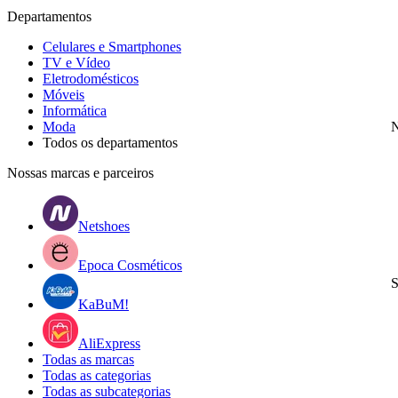
Departamentos
Celulares e Smartphones
TV e Vídeo
Eletrodomésticos
Móveis
Informática
Moda
N
Todos os departamentos
Nossas marcas e parceiros
Netshoes
Epoca Cosméticos
S
KaBuM!
AliExpress
Todas as marcas
Todas as categorias
Todas as subcategorias