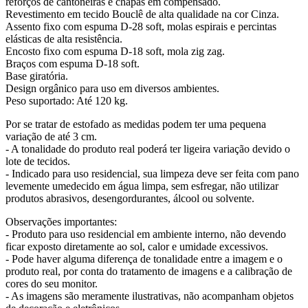
reforços de cantoneiras e chapas em compensado.
Revestimento em tecido Bouclê de alta qualidade na cor Cinza.
Assento fixo com espuma D-28 soft, molas espirais e percintas
elásticas de alta resistência.
Encosto fixo com espuma D-18 soft, mola zig zag.
Braços com espuma D-18 soft.
Base giratória.
Design orgânico para uso em diversos ambientes.
Peso suportado: Até 120 kg.
Por se tratar de estofado as medidas podem ter uma pequena
variação de até 3 cm.
- A tonalidade do produto real poderá ter ligeira variação devido o
lote de tecidos.
- Indicado para uso residencial, sua limpeza deve ser feita com pano
levemente umedecido em água limpa, sem esfregar, não utilizar
produtos abrasivos, desengordurantes, álcool ou solvente.
Observações importantes:
- Produto para uso residencial em ambiente interno, não devendo
ficar exposto diretamente ao sol, calor e umidade excessivos.
- Pode haver alguma diferença de tonalidade entre a imagem e o
produto real, por conta do tratamento de imagens e a calibração de
cores do seu monitor.
- As imagens são meramente ilustrativas, não acompanham objetos