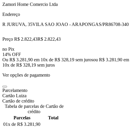
Zamori Home Comercio Ltda
Endereço
R JURUVA, 35
VILA SAO JOAO - ARAPONGAS/PR
86708-340
Preço R$ 2.822,43
R$
2.822
,
43
no Pix
14% OFF
Ou R$ 3.281,90 em 10x de R$ 328,19 sem juros
ou
R$ 3.281,90
em
10
x de
R$ 328,19
sem juros
Ver opções de pagamento
Parcelamento
Cartão Luiza
Cartão de crédito
Tabela de parcelas de Cartão de
crédito
Parcelas
Total
01x de
R$ 3.281,90