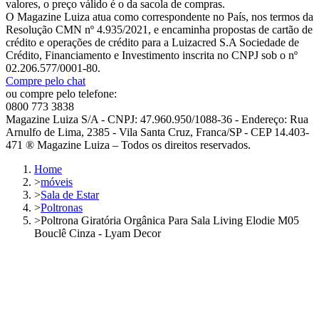
valores, o preço válido é o da sacola de compras.
O Magazine Luiza atua como correspondente no País, nos termos da
Resolução CMN nº 4.935/2021, e encaminha propostas de cartão de
crédito e operações de crédito para a Luizacred S.A Sociedade de
Crédito, Financiamento e Investimento inscrita no CNPJ sob o nº
02.206.577/0001-80.
Compre pelo chat
ou compre pelo telefone:
0800 773 3838
Magazine Luiza S/A - CNPJ: 47.960.950/1088-36 - Endereço: Rua
Arnulfo de Lima, 2385 - Vila Santa Cruz, Franca/SP - CEP 14.403-
471 ® Magazine Luiza – Todos os direitos reservados.
Home
>
móveis
>
Sala de Estar
>
Poltronas
>
Poltrona Giratória Orgânica Para Sala Living Elodie M05
Bouclê Cinza - Lyam Decor