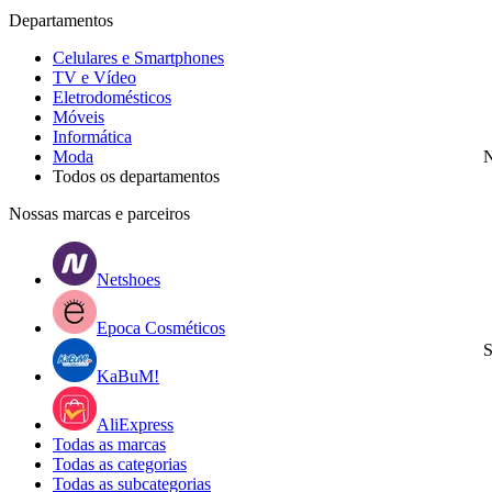
Departamentos
Celulares e Smartphones
TV e Vídeo
Eletrodomésticos
Móveis
Informática
Moda
N
Todos os departamentos
Nossas marcas e parceiros
Netshoes
Epoca Cosméticos
S
KaBuM!
AliExpress
Todas as marcas
Todas as categorias
Todas as subcategorias