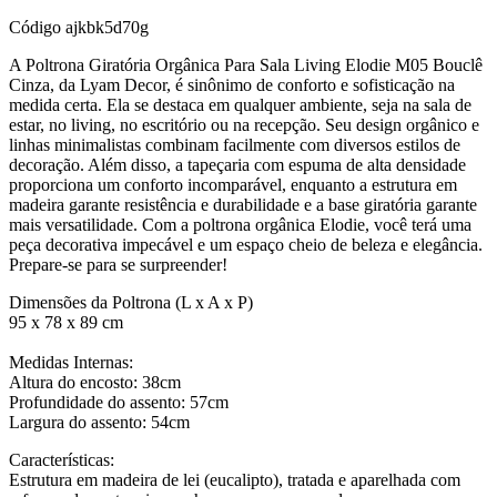
Código
ajkbk5d70g
A Poltrona Giratória Orgânica Para Sala Living Elodie M05 Bouclê
Cinza, da Lyam Decor, é sinônimo de conforto e sofisticação na
medida certa. Ela se destaca em qualquer ambiente, seja na sala de
estar, no living, no escritório ou na recepção. Seu design orgânico e
linhas minimalistas combinam facilmente com diversos estilos de
decoração. Além disso, a tapeçaria com espuma de alta densidade
proporciona um conforto incomparável, enquanto a estrutura em
madeira garante resistência e durabilidade e a base giratória garante
mais versatilidade. Com a poltrona orgânica Elodie, você terá uma
peça decorativa impecável e um espaço cheio de beleza e elegância.
Prepare-se para se surpreender!
Dimensões da Poltrona (L x A x P)
95 x 78 x 89 cm
Medidas Internas:
Altura do encosto: 38cm
Profundidade do assento: 57cm
Largura do assento: 54cm
Características:
Estrutura em madeira de lei (eucalipto), tratada e aparelhada com