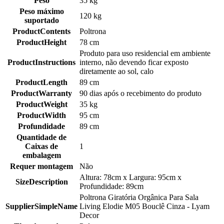
Peso
35 kg
Peso máximo
120 kg
suportado
ProductContents
Poltrona
ProductHeight
78 cm
Produto para uso residencial em ambiente
ProductInstructions
interno, não devendo ficar exposto
diretamente ao sol, calo
ProductLength
89 cm
ProductWarranty
90 dias após o recebimento do produto
ProductWeight
35 kg
ProductWidth
95 cm
Profundidade
89 cm
Quantidade de
Caixas de
1
embalagem
Requer montagem
Não
Altura: 78cm x Largura: 95cm x
SizeDescription
Profundidade: 89cm
Poltrona Giratória Orgânica Para Sala
SupplierSimpleName
Living Elodie M05 Bouclê Cinza - Lyam
Decor