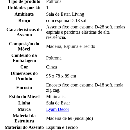
Tipo de produto
Poltrona
Unidades por kit
1
Ambiente
Sala de Estar, Living
Braço
com espuma D-18 soft
Assento fixo com espuma D-28 soft, molas
Características do
espirais e percintas elásticas de alta
Assento
resistência.
Composição do
Madeira, Espuma e Tecido
Móvel
Conteúdo da
Poltrona
Embalagem
Cor
Cinza
Dimensões do
95 x 78 x 89 cm
Produto
Encosto fixo com espuma D-18 soft, mola
Encosto
zig zag.
Estilo do Móvel
Minimalista
Linha
Sala de Estar
Marca
Lyam Decor
Material da
Madeira de lei (eucalipto)
Estrutura
Material do Assento
Espuma e Tecido