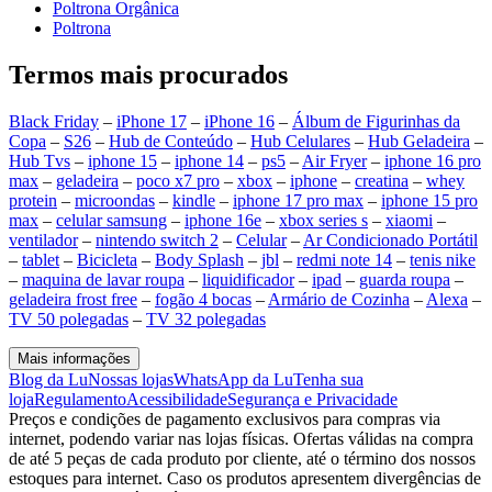
Poltrona Orgânica
Poltrona
Termos mais procurados
Black Friday
–
iPhone 17
–
iPhone 16
–
Álbum de Figurinhas da
Copa
–
S26
–
Hub de Conteúdo
–
Hub Celulares
–
Hub Geladeira
–
Hub Tvs
–
iphone 15
–
iphone 14
–
ps5
–
Air Fryer
–
iphone 16 pro
max
–
geladeira
–
poco x7 pro
–
xbox
–
iphone
–
creatina
–
whey
protein
–
microondas
–
kindle
–
iphone 17 pro max
–
iphone 15 pro
max
–
celular samsung
–
iphone 16e
–
xbox series s
–
xiaomi
–
ventilador
–
nintendo switch 2
–
Celular
–
Ar Condicionado Portátil
–
tablet
–
Bicicleta
–
Body Splash
–
jbl
–
redmi note 14
–
tenis nike
–
maquina de lavar roupa
–
liquidificador
–
ipad
–
guarda roupa
–
geladeira frost free
–
fogão 4 bocas
–
Armário de Cozinha
–
Alexa
–
TV 50 polegadas
–
TV 32 polegadas
Mais informações
Blog da Lu
Nossas lojas
WhatsApp da Lu
Tenha sua
loja
Regulamento
Acessibilidade
Segurança e Privacidade
Preços e condições de pagamento exclusivos para compras via
internet, podendo variar nas lojas físicas. Ofertas válidas na compra
de até 5 peças de cada produto por cliente, até o término dos nossos
estoques para internet. Caso os produtos apresentem divergências de