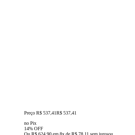
Preço R$ 537,41
R$
537
,
41
no Pix
14% OFF
Ou R$ 624,90 em 8x de R$ 78,11 sem juros
ou