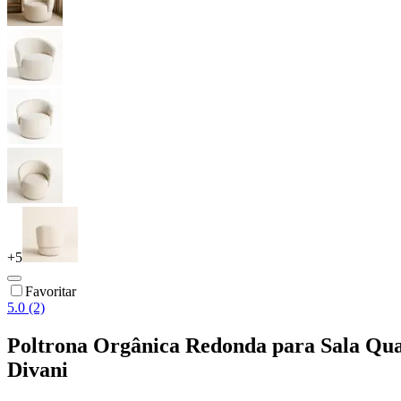
+
5
Favoritar
5.0 (2)
Poltrona Orgânica Redonda para Sala Quar
Divani