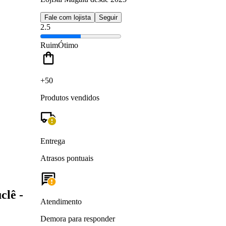
Fale com lojista
Seguir
2.5
Ruim
Ótimo
+50
Produtos vendidos
Entrega
Atrasos pontuais
clê -
Atendimento
Demora para responder