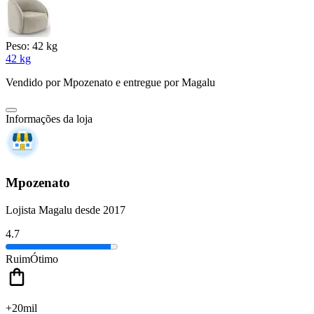
Peso:
42 kg
42 kg
Vendido por
Mpozenato
e entregue por
Magalu
Informações da loja
Mpozenato
Lojista Magalu desde 2017
4.7
Ruim
Ótimo
+20mil