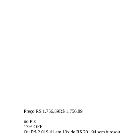
Preço R$ 1.756,89
R$
1.756
,
89
no Pix
13% OFF
Ou R$ 2.019,41 em 10x de R$ 201,94 sem juros
ou