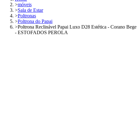
>
móveis
>
Sala de Estar
>
Poltronas
>
Poltrona do Papai
>
Poltrona Reclinável Papai Luxo D28 Estética - Corano Bege
- ESTOFADOS PEROLA