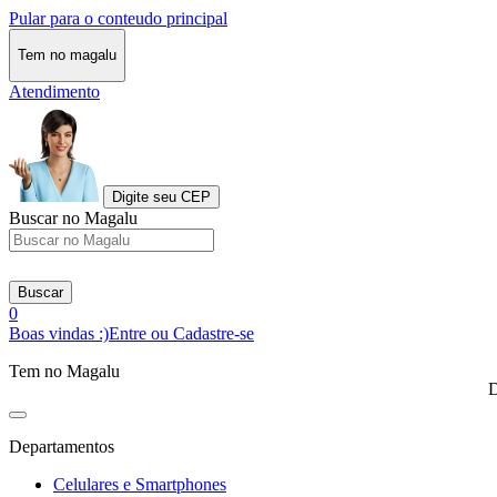
Pular para o conteudo principal
Tem no magalu
Atendimento
Digite seu CEP
Buscar no Magalu
Buscar
0
Boas vindas :)
Entre ou Cadastre-se
Tem no Magalu
D
Departamentos
Celulares e Smartphones