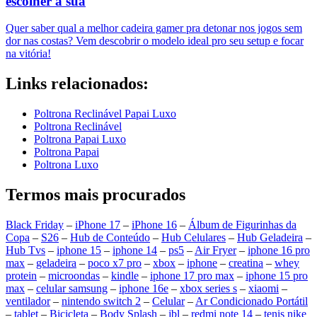
escolher a sua
Quer saber qual a melhor cadeira gamer pra detonar nos jogos sem
dor nas costas? Vem descobrir o modelo ideal pro seu setup e focar
na vitória!
Links relacionados:
Poltrona Reclinável Papai Luxo
Poltrona Reclinável
Poltrona Papai Luxo
Poltrona Papai
Poltrona Luxo
Termos mais procurados
Black Friday
–
iPhone 17
–
iPhone 16
–
Álbum de Figurinhas da
Copa
–
S26
–
Hub de Conteúdo
–
Hub Celulares
–
Hub Geladeira
–
Hub Tvs
–
iphone 15
–
iphone 14
–
ps5
–
Air Fryer
–
iphone 16 pro
max
–
geladeira
–
poco x7 pro
–
xbox
–
iphone
–
creatina
–
whey
protein
–
microondas
–
kindle
–
iphone 17 pro max
–
iphone 15 pro
max
–
celular samsung
–
iphone 16e
–
xbox series s
–
xiaomi
–
ventilador
–
nintendo switch 2
–
Celular
–
Ar Condicionado Portátil
–
tablet
–
Bicicleta
–
Body Splash
–
jbl
–
redmi note 14
–
tenis nike