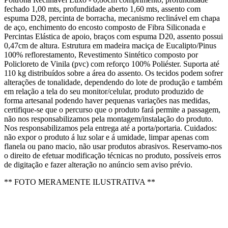
fechado 1,00 mts, profundidade aberto 1,60 mts, assento com
espuma D28, percinta de borracha, mecanismo reclinável em chapa
de aço, enchimento do encosto composto de Fibra Siliconada e
Percintas Elástica de apoio, braços com espuma D20, assento possui
0,47cm de altura. Estrutura em madeira maciça de Eucalipto/Pinus
100% reflorestamento, Revestimento Sintético composto por
Policloreto de Vinila (pvc) com reforço 100% Poliéster. Suporta até
110 kg distribuídos sobre a área do assento. Os tecidos podem sofrer
alterações de tonalidade, dependendo do lote de produção e também
em relação a tela do seu monitor/celular, produto produzido de
forma artesanal podendo haver pequenas variações nas medidas,
certifique-se que o percurso que o produto fará permite a passagem,
não nos responsabilizamos pela montagem/instalação do produto.
Nos responsabilizamos pela entrega até a porta/portaria. Cuidados:
não expor o produto á luz solar e á umidade, limpar apenas com
flanela ou pano macio, não usar produtos abrasivos. Reservamo-nos
o direito de efetuar modificação técnicas no produto, possíveis erros
de digitação e fazer alteração no anúncio sem aviso prévio.
** FOTO MERAMENTE ILUSTRATIVA **