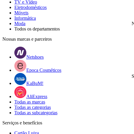
TV e Vídeo
Eletrodomésticos
Móveis
Informática
Moda
N
Todos os departamentos
Nossas marcas e parceiros
Netshoes
Epoca Cosméticos
S
KaBuM!
AliExpress
Todas as marcas
Todas as categorias
Todas as subcategorias
Serviços e benefícios
Cartão Luiza