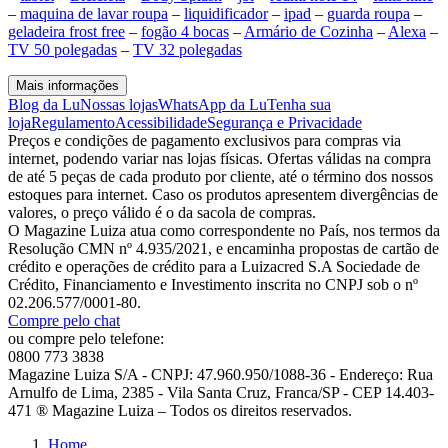
–
maquina de lavar roupa
–
liquidificador
–
ipad
–
guarda roupa
–
geladeira frost free
–
fogão 4 bocas
–
Armário de Cozinha
–
Alexa
–
TV 50 polegadas
–
TV 32 polegadas
Mais informações
Blog da Lu
Nossas lojas
WhatsApp da Lu
Tenha sua
loja
Regulamento
Acessibilidade
Segurança e Privacidade
Preços e condições de pagamento exclusivos para compras via
internet, podendo variar nas lojas físicas. Ofertas válidas na compra
de até 5 peças de cada produto por cliente, até o término dos nossos
estoques para internet. Caso os produtos apresentem divergências de
valores, o preço válido é o da sacola de compras.
O Magazine Luiza atua como correspondente no País, nos termos da
Resolução CMN nº 4.935/2021, e encaminha propostas de cartão de
crédito e operações de crédito para a Luizacred S.A Sociedade de
Crédito, Financiamento e Investimento inscrita no CNPJ sob o nº
02.206.577/0001-80.
Compre pelo chat
ou compre pelo telefone:
0800 773 3838
Magazine Luiza S/A - CNPJ: 47.960.950/1088-36 - Endereço: Rua
Arnulfo de Lima, 2385 - Vila Santa Cruz, Franca/SP - CEP 14.403-
471 ® Magazine Luiza – Todos os direitos reservados.
Home