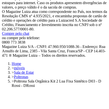
estoques para internet. Caso os produtos apresentem divergências de
valores, o preço válido é o da sacola de compras.
O Magazine Luiza atua como correspondente no País, nos termos da
Resolução CMN nº 4.935/2021, e encaminha propostas de cartão de
crédito e operações de crédito para a Luizacred S.A Sociedade de
Crédito, Financiamento e Investimento inscrita no CNPJ sob o nº
02.206.577/0001-80.
Compre pelo chat
ou compre pelo telefone:
0800 773 3838
Magazine Luiza S/A - CNPJ: 47.960.950/1088-36 - Endereço: Rua
Arnulfo de Lima, 2385 - Vila Santa Cruz, Franca/SP - CEP 14.403-
471 ® Magazine Luiza – Todos os direitos reservados.
Home
>
móveis
>
Sala de Estar
>
Poltronas
>
Poltrona Sala Orgânica Kit 2 Lua Fixa Sintético D03 - D
Rossi - DRossi