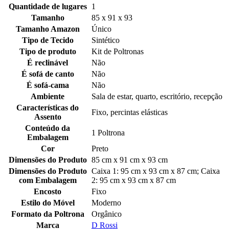
Quantidade de lugares
1
Tamanho
85 x 91 x 93
Tamanho Amazon
Único
Tipo de Tecido
Sintético
Tipo de produto
Kit de Poltronas
É reclinável
Não
É sofá de canto
Não
É sofá-cama
Não
Ambiente
Sala de estar, quarto, escritório, recepção
Características do
Fixo, percintas elásticas
Assento
Conteúdo da
1 Poltrona
Embalagem
Cor
Preto
Dimensões do Produto
85 cm x 91 cm x 93 cm
Dimensões do Produto
Caixa 1: 95 cm x 93 cm x 87 cm; Caixa
com Embalagem
2: 95 cm x 93 cm x 87 cm
Encosto
Fixo
Estilo do Móvel
Moderno
Formato da Poltrona
Orgânico
Marca
D Rossi