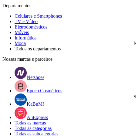
Departamentos
Celulares e Smartphones
TV e Vídeo
Eletrodomésticos
Móveis
Informática
Moda
N
Todos os departamentos
Nossas marcas e parceiros
Netshoes
Epoca Cosméticos
S
KaBuM!
AliExpress
Todas as marcas
Todas as categorias
Todas as subcategorias