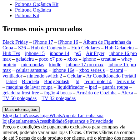
Poltrona Orgânica Kit
Poltrona Orgânica
Poltrona Kit
Termos mais procurados
Black Friday
–
iPhone 17
–
iPhone 16
–
Álbum de Figurinhas da
Copa
–
S26
–
Hub de Conteúdo
–
Hub Celulares
–
Hub Geladeira
–
Hub Tvs
–
iphone 15
–
iphone 14
–
ps5
–
Air Fryer
–
iphone 16 pro
max
–
geladeira
–
poco x7 pro
–
xbox
–
iphone
–
creatina
–
whey
protein
–
microondas
–
kindle
–
iphone 17 pro max
–
iphone 15 pro
max
–
celular samsung
–
iphone 16e
–
xbox series s
–
xiaomi
–
ventilador
–
nintendo switch 2
–
Celular
–
Ar Condicionado Portátil
–
tablet
–
Bicicleta
–
Body Splash
–
jbl
–
redmi note 14
–
tenis nike
–
maquina de lavar roupa
–
liquidificador
–
ipad
–
guarda roupa
–
geladeira frost free
–
fogão 4 bocas
–
Armário de Cozinha
–
Alexa
–
TV 50 polegadas
–
TV 32 polegadas
Mais informações
Blog da Lu
Nossas lojas
WhatsApp da Lu
Tenha sua
loja
Regulamento
Acessibilidade
Segurança e Privacidade
Preços e condições de pagamento exclusivos para compras via
internet, podendo variar nas lojas físicas. Ofertas válidas na compra
de até 5 peças de cada produto por cliente, até o término dos nossos