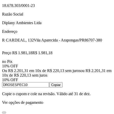
18.678.303/0001-23
Razão Social
Diplany Ambientes Ltda
Endereço
R CARDEAL, 132
Vila Aparecida - Arapongas/PR
86707-380
Preço R$ 1.981,18
R$
1.981
,
18
no Pix
10% OFF
Ou R$ 2.201,31 em 10x de R$ 220,13 sem juros
ou
R$ 2.201,31
em
10
x de
R$ 220,13
sem juros
10% OFF
Copiar
Copie o cupom e cole na revisão. Válido até
31 de dez
.
Ver opções de pagamento