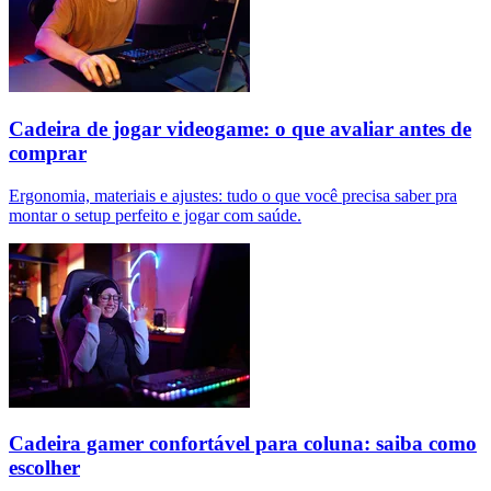
Cadeira de jogar videogame: o que avaliar antes de
comprar
Ergonomia, materiais e ajustes: tudo o que você precisa saber pra
montar o setup perfeito e jogar com saúde.
Cadeira gamer confortável para coluna: saiba como
escolher