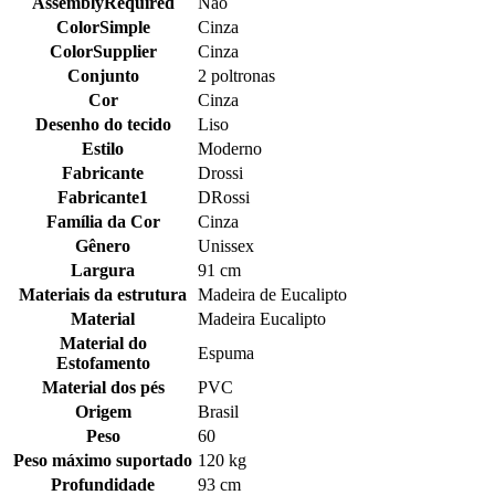
AssemblyRequired
Não
ColorSimple
Cinza
ColorSupplier
Cinza
Conjunto
2 poltronas
Cor
Cinza
Desenho do tecido
Liso
Estilo
Moderno
Fabricante
Drossi
Fabricante1
DRossi
Família da Cor
Cinza
Gênero
Unissex
Largura
91 cm
Materiais da estrutura
Madeira de Eucalipto
Material
Madeira Eucalipto
Material do
Espuma
Estofamento
Material dos pés
PVC
Origem
Brasil
Peso
60
Peso máximo suportado
120 kg
Profundidade
93 cm