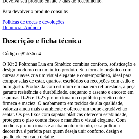
Devolva seu produto em até 7 dias do recebimento.
Para devolver o produto consulte:
Políticas de trocas e devoluções
Denunciar Anúncio
Descrição e ficha técnica
Código
ej85b36ec4
O Kit 2 Poltronas Lua em Sintético combina conforto, sofisticação e
design moderno em um único produto. Seu formato orgânico com
curvas suaves cria um visual elegante e contemporâneo, ideal para
compor salas de estar, quartos, escritórios ou recepções com estilo e
bom gosto. Produzida com estrutura em madeira reflorestada, a peça
garante resistência e durabilidade, enquanto o assento e encosto em
espumas D-26 e D-23 proporcionam o equilíbrio perfeito entre
firmeza e maciez. O acabamento em tecidos de alta qualidade,
valoriza ainda mais o ambiente e oferece um toque agradável ao
sentar. Os pés fixos com sapatas plásticas oferecem estabilidade,
protegem o piso contra riscos e mantêm o visual elegante. Com
medidas proporcionais e acabamento refinado, essa poltrona
decorativa é perfeita para quem deseja unir conforto, design e
qualidade em cada detalhe.