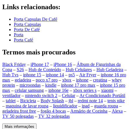
Links relacionados:
Porta Capsulas De Café
Porta Capsulas
Porta De Café
Porta
Porta Café
Termos mais procurados
Black Friday
–
iPhone 17
–
iPhone 16
–
Álbum de Figurinhas da
Copa
–
S26
–
Hub de Conteúdo
–
Hub Celulares
–
Hub Geladeira
–
Hub Tvs
–
iphone 15
–
iphone 14
–
ps5
–
Air Fryer
–
iphone 16 pro
max
–
geladeira
–
poco x7 pro
–
xbox
–
iphone
–
creatina
–
whey
protein
–
microondas
–
kindle
–
iphone 17 pro max
–
iphone 15 pro
max
–
celular samsung
–
iphone 16e
–
xbox series s
–
xiaomi
–
ventilador
–
nintendo switch 2
–
Celular
–
Ar Condicionado Portátil
–
tablet
–
Bicicleta
–
Body Splash
–
jbl
–
redmi note 14
–
tenis nike
–
maquina de lavar roupa
–
liquidificador
–
ipad
–
guarda roupa
–
geladeira frost free
–
fogão 4 bocas
–
Armário de Cozinha
–
Alexa
–
TV 50 polegadas
–
TV 32 polegadas
Mais informações