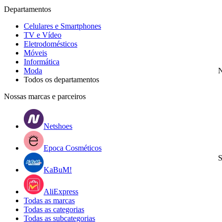
Departamentos
Celulares e Smartphones
TV e Vídeo
Eletrodomésticos
Móveis
Informática
Moda
N
Todos os departamentos
Nossas marcas e parceiros
Netshoes
Epoca Cosméticos
S
KaBuM!
AliExpress
Todas as marcas
Todas as categorias
Todas as subcategorias