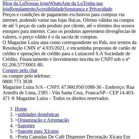
Blog da Lu
Nossas lojas
WhatsApp da Lu
Tenha sua
loja
Regulamento
Acessibilidade
Segurança e Privacidade
Preços e condições de pagamento exclusivos para compras via
internet, podendo variar nas lojas físicas. Ofertas válidas na compra
de até 5 peças de cada produto por cliente, até o término dos nossos
estoques para internet. Caso os produtos apresentem divergências de
valores, o preço válido é o da sacola de compras.
O Magazine Luiza atua como correspondente no País, nos termos da
Resolução CMN nº 4.935/2021, e encaminha propostas de cartão de
crédito e operações de crédito para a Luizacred S.A Sociedade de
Crédito, Financiamento e Investimento inscrita no CNPJ sob o nº
02.206.577/0001-80.
Compre pelo chat
ou compre pelo telefone:
0800 773 3838
Magazine Luiza S/A - CNPJ: 47.960.950/1088-36 - Endereço: Rua
Arnulfo de Lima, 2385 - Vila Santa Cruz, Franca/SP - CEP 14.403-
471 ® Magazine Luiza – Todos os direitos reservados.
Home
>
utilidades domésticas
>
Organização e Arrumação
>
Suportes
>
Suporte para Xícaras
>
Porta Capsulas De Café Dispenser Decoração Xícara Em