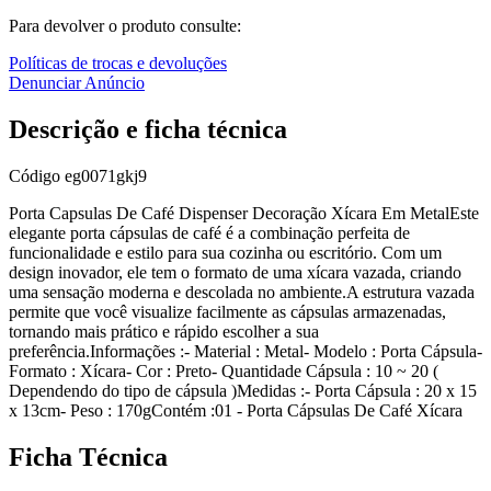
Para devolver o produto consulte:
Políticas de trocas e devoluções
Denunciar Anúncio
Descrição e ficha técnica
Código
eg0071gkj9
Porta Capsulas De Café Dispenser Decoração Xícara Em MetalEste
elegante porta cápsulas de café é a combinação perfeita de
funcionalidade e estilo para sua cozinha ou escritório. Com um
design inovador, ele tem o formato de uma xícara vazada, criando
uma sensação moderna e descolada no ambiente.A estrutura vazada
permite que você visualize facilmente as cápsulas armazenadas,
tornando mais prático e rápido escolher a sua
preferência.Informações :- Material : Metal- Modelo : Porta Cápsula-
Formato : Xícara- Cor : Preto- Quantidade Cápsula : 10 ~ 20 (
Dependendo do tipo de cápsula )Medidas :- Porta Cápsula : 20 x 15
x 13cm- Peso : 170gContém :01 - Porta Cápsulas De Café Xícara
Ficha Técnica