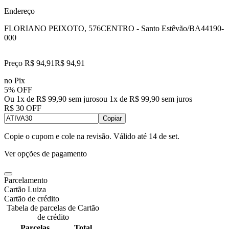
Endereço
FLORIANO PEIXOTO, 576
CENTRO - Santo Estêvão/BA
44190-
000
Preço R$ 94,91
R$
94
,
91
no Pix
5% OFF
Ou 1x de R$ 99,90 sem juros
ou
1
x de
R$ 99,90
sem juros
R$ 30 OFF
Copiar
Copie o cupom e cole na revisão. Válido até
14 de set
.
Ver opções de pagamento
Parcelamento
Cartão Luiza
Cartão de crédito
Tabela de parcelas de Cartão
de crédito
Parcelas
Total