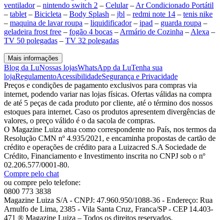
ventilador
–
nintendo switch 2
–
Celular
–
Ar Condicionado Portátil
–
tablet
–
Bicicleta
–
Body Splash
–
jbl
–
redmi note 14
–
tenis nike
–
maquina de lavar roupa
–
liquidificador
–
ipad
–
guarda roupa
–
geladeira frost free
–
fogão 4 bocas
–
Armário de Cozinha
–
Alexa
–
TV 50 polegadas
–
TV 32 polegadas
Mais informações
Blog da Lu
Nossas lojas
WhatsApp da Lu
Tenha sua
loja
Regulamento
Acessibilidade
Segurança e Privacidade
Preços e condições de pagamento exclusivos para compras via
internet, podendo variar nas lojas físicas. Ofertas válidas na compra
de até 5 peças de cada produto por cliente, até o término dos nossos
estoques para internet. Caso os produtos apresentem divergências de
valores, o preço válido é o da sacola de compras.
O Magazine Luiza atua como correspondente no País, nos termos da
Resolução CMN nº 4.935/2021, e encaminha propostas de cartão de
crédito e operações de crédito para a Luizacred S.A Sociedade de
Crédito, Financiamento e Investimento inscrita no CNPJ sob o nº
02.206.577/0001-80.
Compre pelo chat
ou compre pelo telefone:
0800 773 3838
Magazine Luiza S/A - CNPJ: 47.960.950/1088-36 - Endereço: Rua
Arnulfo de Lima, 2385 - Vila Santa Cruz, Franca/SP - CEP 14.403-
471 ® Magazine Luiza – Todos os direitos reservados.