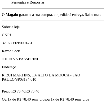
Perguntas e Respostas
O
Magalu garante
a sua compra, do pedido à entrega.
Saiba mais
Sobre a loja
CNPJ
32.972.669/0001-31
Razão Social
JULIANA PASSERINI
Endereço
R RUI MARTINS, 137
ALTO DA MOOCA - SAO
PAULO/SP
03184-010
Preço R$ 78,40
R$
78
,
40
Ou 1x de R$ 78,40 sem juros
ou
1
x de
R$ 78,40
sem juros