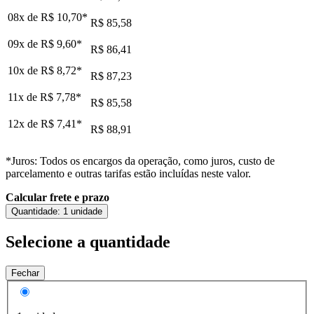
08x de
R$ 10,70
*
R$ 85,58
09x de
R$ 9,60
*
R$ 86,41
10x de
R$ 8,72
*
R$ 87,23
11x de
R$ 7,78
*
R$ 85,58
12x de
R$ 7,41
*
R$ 88,91
*Juros: Todos os encargos da operação, como juros, custo de
parcelamento e outras tarifas estão incluídas neste valor.
Calcular frete e prazo
Quantidade:
1 unidade
Selecione a quantidade
Fechar