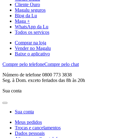
Cliente Ouro
Magalu seguros
Blog da Lu
Maga +
WhatsApp da Lu
Todos os serviços
Comprar na loja
Vender no Magalu
Baixe o aplicativo
Compre pelo telefone
Compre pelo chat
Número de telefone 0800 773 3838
Seg. à Dom. exceto feriados das 8h às 20h
Sua conta
Sua conta
Meus pedidos
Trocas e cancelamentos
Dados pessoais