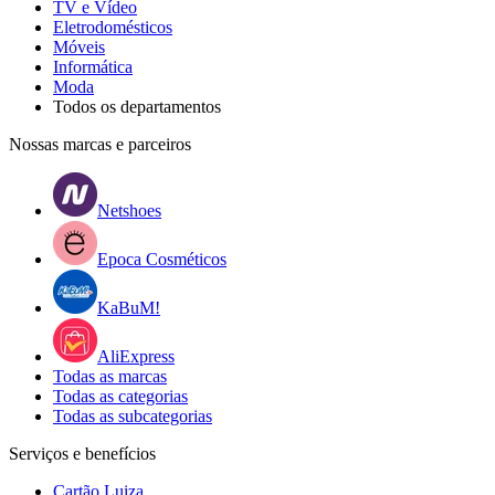
TV e Vídeo
Eletrodomésticos
Móveis
Informática
Moda
Todos os departamentos
Nossas marcas e parceiros
Netshoes
Epoca Cosméticos
KaBuM!
AliExpress
Todas as marcas
Todas as categorias
Todas as subcategorias
Serviços e benefícios
Cartão Luiza