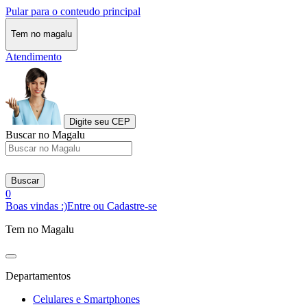
Pular para o conteudo principal
Tem no magalu
Atendimento
Digite seu CEP
Buscar no Magalu
Buscar
0
Boas vindas :)
Entre ou Cadastre-se
Tem no Magalu
Departamentos
Celulares e Smartphones