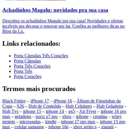
Achadinhos Magalu: novidades pra sua casa
Descubra os achadinhos Magalu pra sua casa! Novidades e ofertas
incríveis pra decorar e renovar seu lar. Confira as melhores dicas no
Blog da Lu.
Links relacionados:
Porta Cápsulas Três Corações
Porta Cápsulas
Porta Três Corações
Porta Três
Porta Corações
Termos mais procurados
Black Friday
–
iPhone 17
–
iPhone 16
–
Álbum de Figurinhas da
Copa
–
S26
–
Hub de Conteúdo
–
Hub Celulares
–
Hub Geladeira
–
Hub Tvs
–
iphone 15
–
iphone 14
–
ps5
–
Air Fryer
–
iphone 16 pro
max
–
geladeira
–
poco x7 pro
–
xbox
–
iphone
–
creatina
–
whey
protein
–
microondas
–
kindle
–
iphone 17 pro max
–
iphone 15 pro
max
–
celular samsung
–
iphone 16e
–
xbox series s
–
xiaomi
–