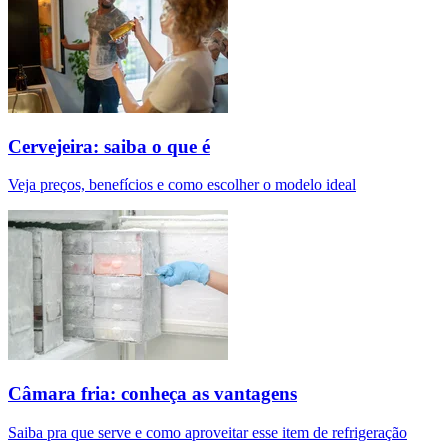
Cervejeira: saiba o que é
Veja preços, benefícios e como escolher o modelo ideal
Câmara fria: conheça as vantagens
Saiba pra que serve e como aproveitar esse item de refrigeração