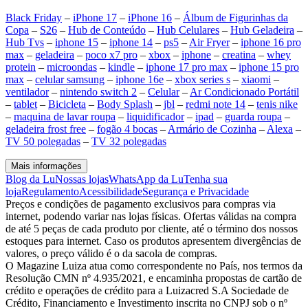
Black Friday
–
iPhone 17
–
iPhone 16
–
Álbum de Figurinhas da
Copa
–
S26
–
Hub de Conteúdo
–
Hub Celulares
–
Hub Geladeira
–
Hub Tvs
–
iphone 15
–
iphone 14
–
ps5
–
Air Fryer
–
iphone 16 pro
max
–
geladeira
–
poco x7 pro
–
xbox
–
iphone
–
creatina
–
whey
protein
–
microondas
–
kindle
–
iphone 17 pro max
–
iphone 15 pro
max
–
celular samsung
–
iphone 16e
–
xbox series s
–
xiaomi
–
ventilador
–
nintendo switch 2
–
Celular
–
Ar Condicionado Portátil
–
tablet
–
Bicicleta
–
Body Splash
–
jbl
–
redmi note 14
–
tenis nike
–
maquina de lavar roupa
–
liquidificador
–
ipad
–
guarda roupa
–
geladeira frost free
–
fogão 4 bocas
–
Armário de Cozinha
–
Alexa
–
TV 50 polegadas
–
TV 32 polegadas
Mais informações
Blog da Lu
Nossas lojas
WhatsApp da Lu
Tenha sua
loja
Regulamento
Acessibilidade
Segurança e Privacidade
Preços e condições de pagamento exclusivos para compras via
internet, podendo variar nas lojas físicas. Ofertas válidas na compra
de até 5 peças de cada produto por cliente, até o término dos nossos
estoques para internet. Caso os produtos apresentem divergências de
valores, o preço válido é o da sacola de compras.
O Magazine Luiza atua como correspondente no País, nos termos da
Resolução CMN nº 4.935/2021, e encaminha propostas de cartão de
crédito e operações de crédito para a Luizacred S.A Sociedade de
Crédito, Financiamento e Investimento inscrita no CNPJ sob o nº