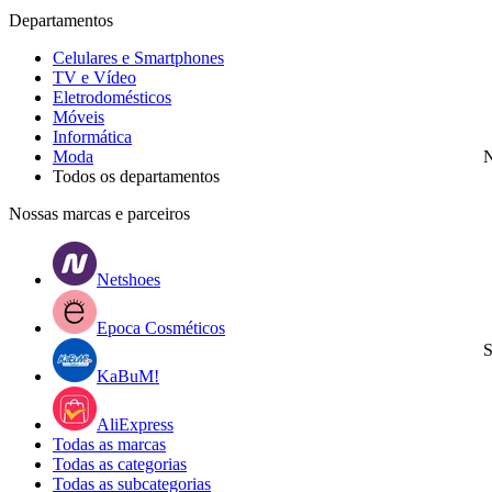
Departamentos
Celulares e Smartphones
TV e Vídeo
Eletrodomésticos
Móveis
Informática
Moda
N
Todos os departamentos
Nossas marcas e parceiros
Netshoes
Epoca Cosméticos
S
KaBuM!
AliExpress
Todas as marcas
Todas as categorias
Todas as subcategorias