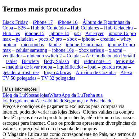
Termos mais procurados
Black Friday
–
iPhone 17
–
iPhone 16
–
Álbum de Figurinhas da
Copa
–
S26
–
Hub de Conteúdo
–
Hub Celulares
–
Hub Geladeira
–
Hub Tvs
–
iphone 15
–
iphone 14
–
ps5
–
Air Fryer
–
iphone 16 pro
max
–
geladeira
–
poco x7 pro
–
xbox
–
iphone
–
creatina
–
whey
protein
–
microondas
–
kindle
–
iphone 17 pro max
–
iphone 15 pro
max
–
celular samsung
–
iphone 16e
–
xbox series s
–
xiaomi
–
ventilador
–
nintendo switch 2
–
Celular
–
Ar Condicionado Portátil
–
tablet
–
Bicicleta
–
Body Splash
–
jbl
–
redmi note 14
–
tenis nike
–
maquina de lavar roupa
–
liquidificador
–
ipad
–
guarda roupa
–
geladeira frost free
–
fogão 4 bocas
–
Armário de Cozinha
–
Alexa
–
TV 50 polegadas
–
TV 32 polegadas
Mais informações
Blog da Lu
Nossas lojas
WhatsApp da Lu
Tenha sua
loja
Regulamento
Acessibilidade
Segurança e Privacidade
Preços e condições de pagamento exclusivos para compras via
internet, podendo variar nas lojas físicas. Ofertas válidas na compra
de até 5 peças de cada produto por cliente, até o término dos nossos
estoques para internet. Caso os produtos apresentem divergências de
valores, o preço válido é o da sacola de compras.
O Magazine Luiza atua como correspondente no País, nos termos da