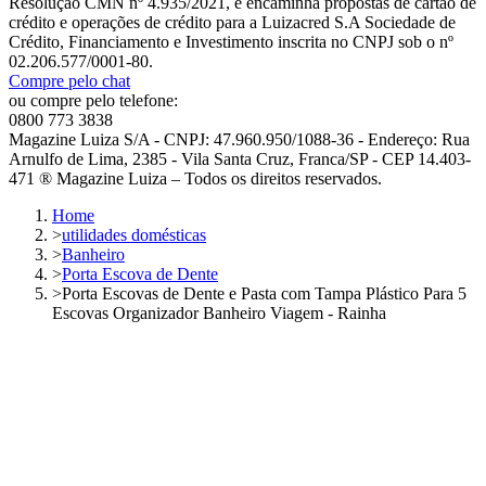
Resolução CMN nº 4.935/2021, e encaminha propostas de cartão de
crédito e operações de crédito para a Luizacred S.A Sociedade de
Crédito, Financiamento e Investimento inscrita no CNPJ sob o nº
02.206.577/0001-80.
Compre pelo chat
ou compre pelo telefone:
0800 773 3838
Magazine Luiza S/A - CNPJ: 47.960.950/1088-36 - Endereço: Rua
Arnulfo de Lima, 2385 - Vila Santa Cruz, Franca/SP - CEP 14.403-
471 ® Magazine Luiza – Todos os direitos reservados.
Home
>
utilidades domésticas
>
Banheiro
>
Porta Escova de Dente
>
Porta Escovas de Dente e Pasta com Tampa Plástico Para 5
Escovas Organizador Banheiro Viagem - Rainha