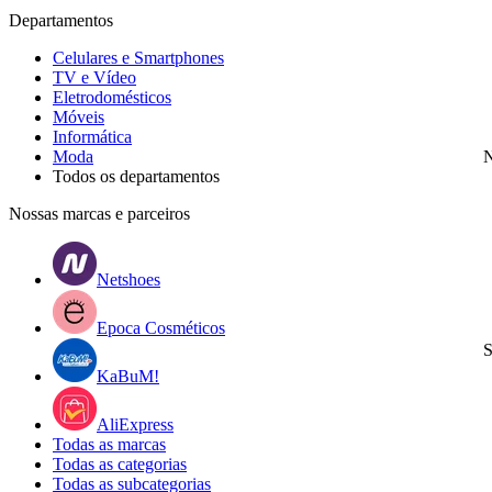
Departamentos
Celulares e Smartphones
TV e Vídeo
Eletrodomésticos
Móveis
Informática
Moda
N
Todos os departamentos
Nossas marcas e parceiros
Netshoes
Epoca Cosméticos
S
KaBuM!
AliExpress
Todas as marcas
Todas as categorias
Todas as subcategorias